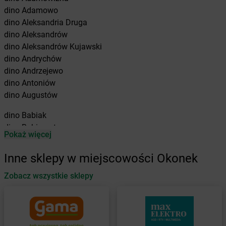
dino
Adamowo
dino
Aleksandria Druga
dino
Aleksandrów
dino
Aleksandrów Kujawski
dino
Andrychów
dino
Andrzejewo
dino
Antoniów
dino
Augustów
dino
Babiak
dino
Babimost
Pokaż więcej
dino
Baborów
dino
Baboszewo
Inne sklepy w miejscowości Okonek
dino
Baćkowice
dino
Zobacz wszystkie sklepy
Baczyna
dino
Bądkowo
dino
Bądkowo Kościelne
dino
Bąków
dino
Banie