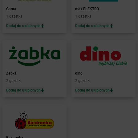
dino
Baranów
Gama
max ELEKTRO
dino
Baranowo
1 gazetka
1 gazetka
dino
Barcin
Dodaj do ulubionych
Dodaj do ulubionych
dino
Barczewo
dino
Barkowo
dino
Barlinek
dino
Bartniczka
dino
Baruchowo
dino
Barwice
dino
Będków
Żabka
dino
dino
Bedlno
2 gazetki
2 gazetki
dino
Bełchatów
Dodaj do ulubionych
Dodaj do ulubionych
dino
Bełchów
dino
Bełdów
dino
Belęcin
dino
Bełk
dino
Benice
dino
Bestwina
Biedronka