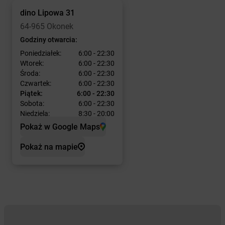
dino
Lipowa 31
64-965 Okonek
Godziny otwarcia:
Poniedziałek:
6:00 - 22:30
Wtorek:
6:00 - 22:30
Środa:
6:00 - 22:30
Czwartek:
6:00 - 22:30
Piątek:
6:00 - 22:30
Sobota:
6:00 - 22:30
Niedziela:
8:30 - 20:00
Pokaż w Google Maps
Pokaż na mapie