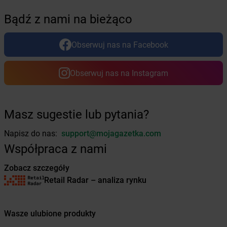
dino
Borzęcin
Bądź z nami na bieżąco
dino
Borzytuchom
dino
Boszkowo-Letnisko
dino
Bożejowice
Obserwuj nas na Facebook
dino
Bożnów
dino
Branice
Obserwuj nas na Instagram
dino
Braniewo
dino
Brańszczyk
dino
Braszowice
Masz sugestie lub pytania?
dino
Bratian
dino
Brdów
Napisz do nas:
support@mojagazetka.com
dino
Brochów
Współpraca z nami
dino
Brodnica
dino
Brody
Zobacz szczegóły
dino
Brojce
Retail Radar – analiza rynku
dino
Broniszewice
dino
Bronowice
dino
Brunów
Wasze ulubione produkty
dino
Brusy