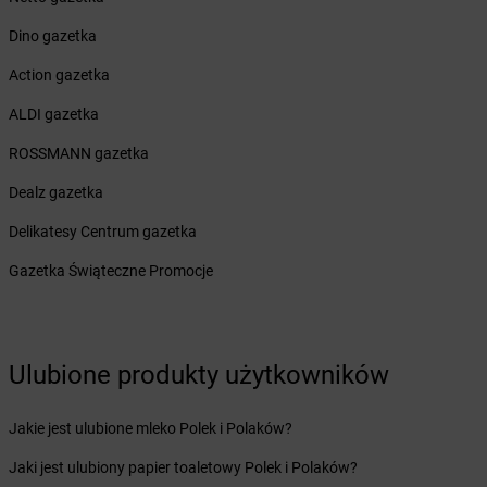
dino
Bobrówko
Dino gazetka
dino
Bobrownickie Pole
dino
Bobrowniki Wielkie
Action gazetka
dino
Bobrowo
ALDI gazetka
dino
Bobrzany
dino
Bodzewo
ROSSMANN gazetka
dino
Bogatynia
Dealz gazetka
dino
Bogucice
dino
Boguszów-Gorce
Delikatesy Centrum gazetka
dino
Boguszyce
Gazetka Świąteczne Promocje
dino
Boguty-Żurawie
dino
Bojadła
dino
Bojano
dino
Bojszowy
Ulubione produkty użytkowników
dino
Bolesław
dino
Bolesławice
Jakie jest ulubione mleko Polek i Polaków?
dino
Bolesławiec
dino
Bolewice
Jaki jest ulubiony papier toaletowy Polek i Polaków?