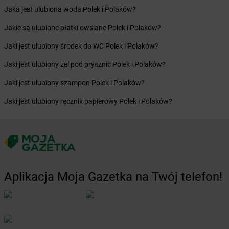
dino
Bolewicko
Jaka jest ulubiona woda Polek i Polaków?
dino
Bolimów
dino
Bolków
Jakie są ulubione płatki owsiane Polek i Polaków?
dino
Bolszewo
Jaki jest ulubiony środek do WC Polek i Polaków?
dino
Boniewo
dino
Borawe
Jaki jest ulubiony żel pod prysznic Polek i Polaków?
dino
Borek Strzeliński
Jaki jest ulubiony szampon Polek i Polaków?
dino
Borek Wielkopolski
dino
Borkowo
Jaki jest ulubiony ręcznik papierowy Polek i Polaków?
dino
Borne Sulinowo
dino
Boronów
dino
Boroszów
dino
Borów
dino
Borowie
dino
Borówiec
Aplikacja Moja Gazetka na Twój telefon!
dino
Boruja Kościelna
dino
Borysławice
dino
Borzęcice
dino
Borzęciczki