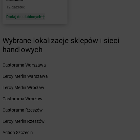
dino
Biadki
12 gazetek
dino
Biała
dino
Biała Parcela
Dodaj do ulubionych
dino
Biała Rawska
dino
Białaczów
dino
Białogard
Wybrane lokalizacje sklepów i sieci
dino
Białuń
handlowych
dino
Białynin
dino
Biedrusko
Castorama Warszawa
dino
Bielawa
dino
Bielawy
Leroy Merlin Warszawa
dino
Bielcza
Leroy Merlin Wrocław
dino
Bielewo
dino
Bielice
Castorama Wrocław
dino
Bielsk
Castorama Rzeszów
dino
Bielsk Podlaski
dino
Bieniewice
Leroy Merlin Rzeszów
dino
Bieruń
Action Szczecin
dino
Bierutów