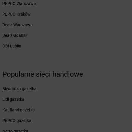
dino
Bierzglinek
PEPCO Warszawa
dino
Bierzwienna Długa
PEPCO Kraków
dino
Bierzwnik
dino
Biesiekierz
Dealz Warszawa
dino
Bieżuń
Dealz Gdańsk
dino
Bieżyń
dino
Bilcza
OBI Lublin
dino
Biskupice
dino
Biskupice Ołoboczne
dino
Biskupiec
Popularne sieci handlowe
dino
Bisztynek
dino
Bławaty
dino
Błędów
Biedronka gazetka
dino
Bledzew
Lidl gazetka
dino
Blizno
dino
Bliżyn
Kaufland gazetka
dino
Bobolice
PEPCO gazetka
dino
Bobrek
dino
Bobrowice
Netto gazetka