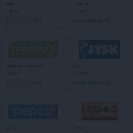
hebe
LEWIATAN
PEPCO
Bogatynia
3 gazetki
4 gazetki
PEPCO
Boguszów-Gorce
PEPCO
Bolesławiec
Dodaj do ulubionych
Dodaj do ulubionych
PEPCO
Bolszewo
PEPCO
Borek Wielkopolski
PEPCO
Braniewo
PEPCO
Brańsk
PEPCO
Bratkowice
PEPCO
Brenna
Stokrotka Supermarket
JYSK
PEPCO
Brodnica
3 gazetki
2 gazetki
PEPCO
Brusy
Dodaj do ulubionych
Dodaj do ulubionych
PEPCO
Brwinów
PEPCO
Brzeg
PEPCO
Brzeg Dolny
PEPCO
Brześć Kujawski
PEPCO
Brzesko
PEPCO
Brzeszcze
PEPCO
Brzeziny
PEPCO
Laboo