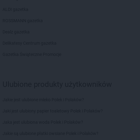
PEPCO
Gdańsk
PEPCO
Gdów
ALDI gazetka
PEPCO
Gdynia
ROSSMANN gazetka
PEPCO
Giżycko
PEPCO
Gliwice
Dealz gazetka
PEPCO
Głogów
Delikatesy Centrum gazetka
PEPCO
Głogów Małopolski
PEPCO
Głogówek
Gazetka Świąteczne Promocje
PEPCO
Główczyce
PEPCO
Głowno
PEPCO
Głubczyce
Ulubione produkty użytkowników
PEPCO
Głuchołazy
PEPCO
Gniewkowo
PEPCO
Gniezno
Jakie jest ulubione mleko Polek i Polaków?
PEPCO
Godów
Jaki jest ulubiony papier toaletowy Polek i Polaków?
PEPCO
Gogolin
PEPCO
Gołdap
Jaka jest ulubiona woda Polek i Polaków?
PEPCO
Goleniów
Jakie są ulubione płatki owsiane Polek i Polaków?
PEPCO
Golina