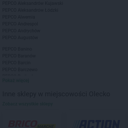
PEPCO
Aleksandrów Kujawski
PEPCO
Aleksandrów Łódzki
PEPCO
Alwernia
PEPCO
Andrespol
PEPCO
Andrychów
PEPCO
Augustów
PEPCO
Banino
PEPCO
Baranów
PEPCO
Barcin
PEPCO
Barczewo
PEPCO
Barlinek
Pokaż więcej
PEPCO
Bartoszyce
PEPCO
Barwice
Inne sklepy w miejscowości Olecko
PEPCO
Będzin
PEPCO
Zobacz wszystkie sklepy
Bełchatów
PEPCO
Bełżyce
PEPCO
Besko
PEPCO
Bestwina