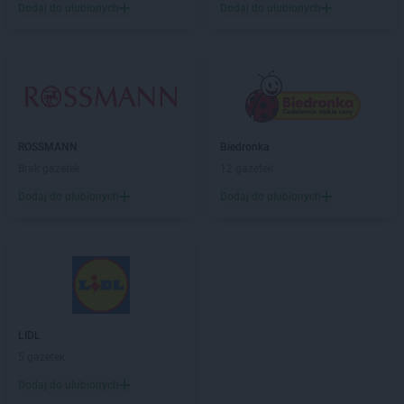
PEPCO
Chojnice
Dodaj do ulubionych
Dodaj do ulubionych
PEPCO
Chojnów
PEPCO
Choroszcz
PEPCO
Chorzów
PEPCO
Choszczno
PEPCO
Chrzanów
PEPCO
Chwaszczyno
ROSSMANN
Biedronka
PEPCO
Ciechanów
Brak gazetek
12 gazetek
PEPCO
Ciechocinek
PEPCO
Cieszyn
Dodaj do ulubionych
Dodaj do ulubionych
PEPCO
Czaplinek
PEPCO
Czarna
PEPCO
Czarna Białostocka
PEPCO
Czarnków
PEPCO
Czarny Dunajec
PEPCO
Czchów
LIDL
PEPCO
Czechowice-Dziedzice
5 gazetek
PEPCO
Czeladź
Dodaj do ulubionych
PEPCO
Czerniejewo