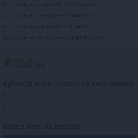
PEPCO
Golub-Dobrzyń
Jaki jest ulubiony środek do WC Polek i Polaków?
PEPCO
Góra
Jaki jest ulubiony żel pod prysznic Polek i Polaków?
PEPCO
Gorlice
PEPCO
Górowo Iławeckie
Jaki jest ulubiony szampon Polek i Polaków?
PEPCO
Gorzów Wielkopolski
Jaki jest ulubiony ręcznik papierowy Polek i Polaków?
PEPCO
Gorzyce
PEPCO
Gostyń
PEPCO
Gostynin
PEPCO
Goszczyno
PEPCO
Grajewo
PEPCO
Grodków
Aplikacja Moja Gazetka na Twój telefon!
PEPCO
Grodzisk Mazowiecki
PEPCO
Grodzisk Wielkopolski
PEPCO
Grójec
PEPCO
Gromnik
PEPCO
Grudziądz
PEPCO
Gryfice
Bądź z nami na bieżąco
PEPCO
Gryfino
PEPCO
Gryfów Śląski