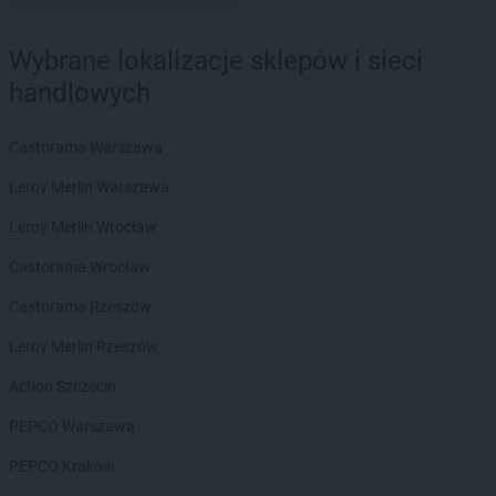
PEPCO
Czernikowo
PEPCO
Czersk
Wybrane lokalizacje sklepów i sieci
PEPCO
Czerwionka-Leszczyny
handlowych
PEPCO
Częstochowa
PEPCO
Człuchów
PEPCO
Czudec
Castorama Warszawa
Leroy Merlin Warszawa
PEPCO
Dąbrowa Białostocka
PEPCO
Dąbrowa Górnicza
Leroy Merlin Wrocław
PEPCO
Dąbrowa Tarnowska
Castorama Wrocław
PEPCO
Dąbrówka
PEPCO
Darłowo
Castorama Rzeszów
PEPCO
Dawidy Bankowe
Leroy Merlin Rzeszów
PEPCO
Dębe Wielkie
PEPCO
Dębica
Action Szczecin
PEPCO
Dęblin
PEPCO Warszawa
PEPCO
Dębno
PEPCO
Dębowa
PEPCO Kraków
PEPCO
Debrzno