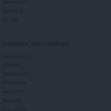
Dealz Warszawa
PEPCO
Dobczyce
PEPCO
Dobra
Dealz Gdańsk
PEPCO
Dobre Miasto
OBI Lublin
PEPCO
Drawsko Pomorskie
PEPCO
Drezdenko
PEPCO
Drobin
PEPCO
Drzewica
Popularne sieci handlowe
PEPCO
Duszniki-Zdrój
PEPCO
Dynów
PEPCO
Biedronka gazetka
Działdowo
PEPCO
Działoszyn
Lidl gazetka
PEPCO
Dzierzgoń
PEPCO
Kaufland gazetka
Dzierżoniów
PEPCO gazetka
PEPCO
Elbląg
PEPCO
Ełk
Netto gazetka
PEPCO
Garwolin
Dino gazetka
PEPCO
Gaszowice
Action gazetka