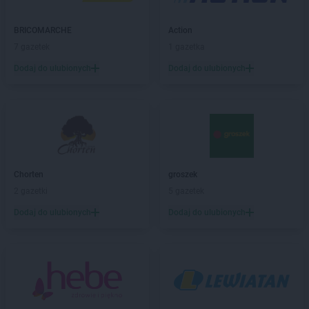
PEPCO
Biała Podlaska
PEPCO
Białe Błota
BRICOMARCHE
Action
PEPCO
Białobrzegi
7 gazetek
1 gazetka
PEPCO
Białogard
Dodaj do ulubionych
Dodaj do ulubionych
PEPCO
Białystok
PEPCO
Biecz
PEPCO
Biedrusko
PEPCO
Bielany Wrocławskie
PEPCO
Bielawa
PEPCO
Bielsko-Biała
PEPCO
Bieruń
Chorten
groszek
PEPCO
Bierutów
2 gazetki
5 gazetek
PEPCO
Biłgoraj
Dodaj do ulubionych
Dodaj do ulubionych
PEPCO
Biskupiec
PEPCO
Blachownia
PEPCO
Błonie
PEPCO
Bobolice
PEPCO
Bobowa
PEPCO
Bochnia