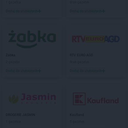
PEPCO
Brzostek
1 gazetka
Brak gazetek
PEPCO
Brzozów
Dodaj do ulubionych
Dodaj do ulubionych
PEPCO
Buczkowice
PEPCO
Buk
PEPCO
Busko-Zdrój
PEPCO
Byczyna
PEPCO
Bydgoszcz
PEPCO
Bystrzyca Kłodzka
PEPCO
Żabka
Bytom
RTV EURO AGD
PEPCO
2 gazetki
Bytom Odrzański
Brak gazetek
PEPCO
Bytów
Dodaj do ulubionych
Dodaj do ulubionych
PEPCO
Celestynów
PEPCO
Chełm
PEPCO
Chełmno
PEPCO
Chmielnik
PEPCO
Chocianów
PEPCO
Chodzież
DROGERIE JASMIN
Kaufland
PEPCO
Chojna
1 gazetka
5 gazetek