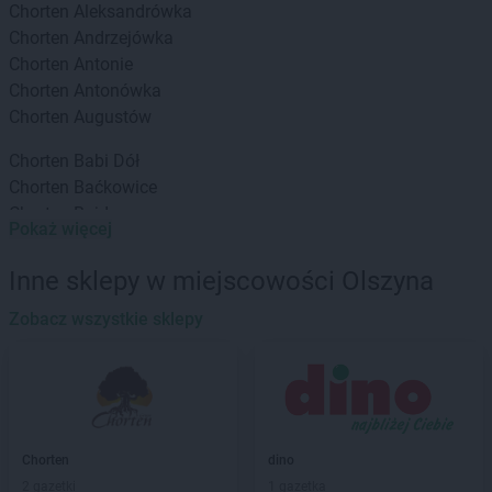
Chorten
Aleksandrówka
Chorten
Andrzejówka
Chorten
Antonie
Chorten
Antonówka
Chorten
Augustów
Chorten
Babi Dół
Chorten
Baćkowice
Chorten
Bajdy
Pokaż więcej
Chorten
Bajki-Zalesie
Chorten
Bakałarzewo
Inne sklepy w miejscowości Olszyna
Chorten
Bąkowo
Chorten
Zobacz wszystkie sklepy
Banie
Chorten
Banino
Chorten
Baranowo
Chorten
Barchów
Chorten
Barcikowo
Chorten
Barcin
Chorten
dino
Chorten
Bargłów Kościelny
2 gazetki
1 gazetka