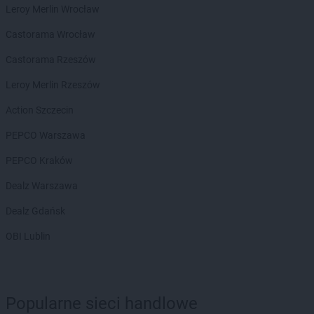
Leroy Merlin Wrocław
Chorten
Białystok
Chorten
Biecz
Castorama Wrocław
Chorten
Biedaszki
Castorama Rzeszów
Chorten
Biedrzychowice
Chorten
Bielany-Żyłaki
Leroy Merlin Rzeszów
Chorten
Bielicha
Action Szczecin
Chorten
Bieliny
Chorten
Bielsk Podlaski
PEPCO Warszawa
Chorten
Bielsko-Biała
PEPCO Kraków
Chorten
Bierwce
Chorten
Biłgoraj
Dealz Warszawa
Chorten
Biskupiec
Dealz Gdańsk
Chorten
Biskupiec-Kolonia Trzecia
Chorten
Błędowo
OBI Lublin
Chorten
Blochy
Chorten
Błonie
Chorten
Bobrówka
Chorten
Bobrowniki
Popularne sieci handlowe