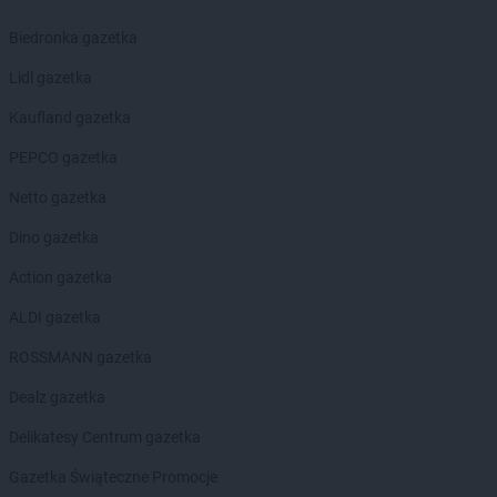
Chorten
Bochnia
Chorten
Boćki
Biedronka gazetka
Chorten
Bodaczów
Lidl gazetka
Chorten
Bogatynia
Chorten
Bogdanka
Kaufland gazetka
Chorten
Bojano
PEPCO gazetka
Chorten
Bolęcin
Chorten
Bolesławiec
Netto gazetka
Chorten
Bolimów
Dino gazetka
Chorten
Bolków
Chorten
Bolszewo
Action gazetka
Chorten
Borek
ALDI gazetka
Chorten
Borki
Chorten
Borkowo
ROSSMANN gazetka
Chorten
Borów Wielki
Dealz gazetka
Chorten
Borowe
Chorten
Borowina
Delikatesy Centrum gazetka
Chorten
Borzęcin Duży
Gazetka Świąteczne Promocje
Chorten
Borzymy