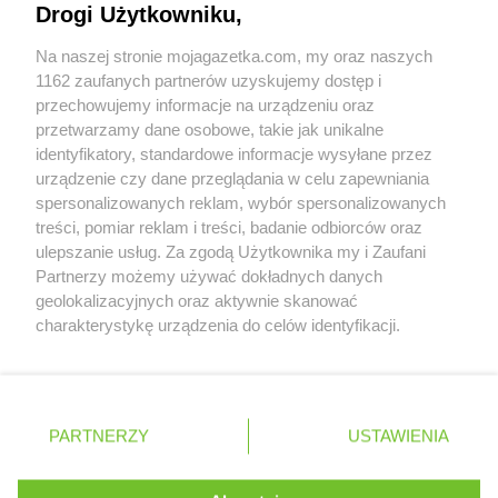
Drogi Użytkowniku,
Chorten
Celiny
Współpraca z nami
Chorten
Cepno
Na naszej stronie mojagazetka.com, my oraz naszych
Zobacz szczegóły
Chorten
Chałupy
1162 zaufanych partnerów uzyskujemy dostęp i
Retail Radar – analiza rynku
Chorten
Chełm
przechowujemy informacje na urządzeniu oraz
Chorten
Chełm Śląski
przetwarzamy dane osobowe, takie jak unikalne
Chorten
identyfikatory, standardowe informacje wysyłane przez
Chełmek
Wasze ulubione produkty
urządzenie czy dane przeglądania w celu zapewniania
Chorten
Chełmno
spersonalizowanych reklam, wybór spersonalizowanych
Chorten
Chełmża
Regulamin serwisu i polityka prywatności
treści, pomiar reklam i treści, badanie odbiorców oraz
Chorten
Chłopy
ulepszanie usług. Za zgodą Użytkownika my i Zaufani
Chorten
Chociule
Mapa strony
Partnerzy możemy używać dokładnych danych
Chorten
Chociw
geolokalizacyjnych oraz aktywnie skanować
Chorten
Chodzież
Zawsze najnowsze gazetki w naszej
Wszystkie miasta z lokalizacjami sklepów
charakterystykę urządzenia do celów identyfikacji.
Chorten
Chojnice
Ponieważ cenimy Twoją prywatność, prosimy o zgodę na
aplikacji
Chorten
Chojno Nowe Drugie
korzystanie z tych technologii poprzez kliknięcie
Chorten
Chojnów
„Akceptuję”. Zgoda jest dobrowolna i zawsze możesz ją
+ 1,5 mln zadowolonych kupujących
Chorten
Choroszcz
zmienić/wycofać klikając przycisk ustawień prywatności
Polska
Czechy
Ukraina
Litwa
Słowacja
Rumunia
PARTNERZY
USTAWIENIA
Chorten
znajdujący się w lewym dolnym rogu strony
Chorzów
Chorten
Choszczewo
. Niektóre rodzaje przetwarzania danych nie wymagają