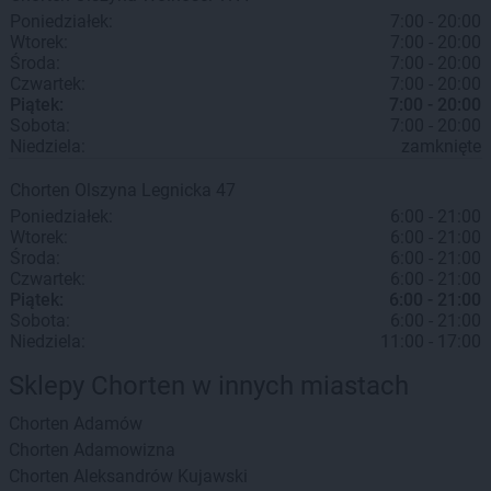
Poniedziałek:
7:00 - 20:00
Wtorek:
7:00 - 20:00
Środa:
7:00 - 20:00
Czwartek:
7:00 - 20:00
Piątek:
7:00 - 20:00
Sobota:
7:00 - 20:00
Niedziela:
zamknięte
Chorten
Olszyna
Legnicka 47
Poniedziałek:
6:00 - 21:00
Wtorek:
6:00 - 21:00
Środa:
6:00 - 21:00
Czwartek:
6:00 - 21:00
Piątek:
6:00 - 21:00
Sobota:
6:00 - 21:00
Niedziela:
11:00 - 17:00
Sklepy Chorten w innych miastach
Chorten
Adamów
Chorten
Adamowizna
Chorten
Aleksandrów Kujawski