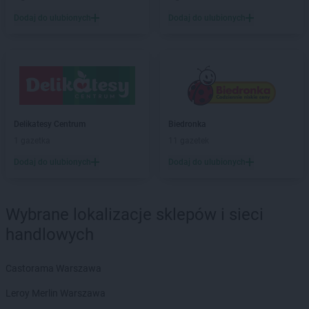
Chorten
Bartniki
Dodaj do ulubionych
Dodaj do ulubionych
Chorten
Bartołty Wielkie
Chorten
Bartoszyce
Chorten
Będzieszyn
Chorten
Bełchatów
Chorten
Bezledy
Chorten
Biała Niżna
Chorten
Biała Piska
Delikatesy Centrum
Biedronka
Chorten
Biała Podlaska
1 gazetka
11 gazetek
Chorten
Biała Rawska
Dodaj do ulubionych
Dodaj do ulubionych
Chorten
Białebłoto-Kobyla
Chorten
Białebłoto-Stara Wieś
Chorten
Białobiel
Wybrane lokalizacje sklepów i sieci
Chorten
Białobrzegi
handlowych
Chorten
Białogard
Chorten
Białogóra
Castorama Warszawa
Chorten
Białousy
Chorten
Białowieża
Leroy Merlin Warszawa
Chorten
Białożewin