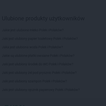
Chorten
Boże
Chorten
Braciejówka
Chorten
Bramki
Ulubione produkty użytkowników
Chorten
Braniewo
Chorten
Brańsk
Jakie jest ulubione mleko Polek i Polaków?
Chorten
Brenna
Chorten
Brochów
Jaki jest ulubiony papier toaletowy Polek i Polaków?
Chorten
Brójce
Jaka jest ulubiona woda Polek i Polaków?
Chorten
Brok
Chorten
Brończany
Jakie są ulubione płatki owsiane Polek i Polaków?
Chorten
Broniewice
Jaki jest ulubiony środek do WC Polek i Polaków?
Chorten
Bronowo
Chorten
Brudki Stare
Jaki jest ulubiony żel pod prysznic Polek i Polaków?
Chorten
Brusy
Jaki jest ulubiony szampon Polek i Polaków?
Chorten
Brwinów
Chorten
Brzesko
Jaki jest ulubiony ręcznik papierowy Polek i Polaków?
Chorten
Brzeszcze
Chorten
Brzezie
Chorten
Brzeźnica