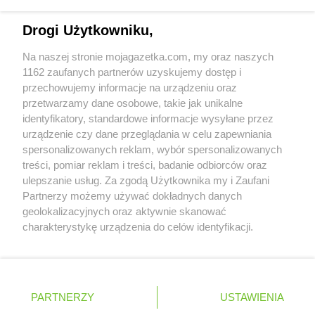
PEPCO
Gryfino
Napisz do nas:
support@mojagazetka.com
Drogi Użytkowniku,
PEPCO
Gryfów Śląski
Współpraca z nami
PEPCO
Gubin
Na naszej stronie mojagazetka.com, my oraz naszych
Zobacz szczegóły
1162 zaufanych partnerów uzyskujemy dostęp i
PEPCO
Hajnówka
Retail Radar – analiza rynku
przechowujemy informacje na urządzeniu oraz
PEPCO
Hrubieszów
przetwarzamy dane osobowe, takie jak unikalne
identyfikatory, standardowe informacje wysyłane przez
PEPCO
Iława
Wasze ulubione produkty
urządzenie czy dane przeglądania w celu zapewniania
PEPCO
Iłża
spersonalizowanych reklam, wybór spersonalizowanych
PEPCO
Imielin
Regulamin serwisu i polityka prywatności
treści, pomiar reklam i treści, badanie odbiorców oraz
PEPCO
Inowrocław
ulepszanie usług. Za zgodą Użytkownika my i Zaufani
PEPCO
Istebna
Mapa strony
Partnerzy możemy używać dokładnych danych
geolokalizacyjnych oraz aktywnie skanować
PEPCO
Jabłonka
Zawsze najnowsze gazetki w naszej
Wszystkie miasta z lokalizacjami sklepów
charakterystykę urządzenia do celów identyfikacji.
PEPCO
Jabłonna
Ponieważ cenimy Twoją prywatność, prosimy o zgodę na
aplikacji
PEPCO
Janikowo
korzystanie z tych technologii poprzez kliknięcie
PEPCO
Janów Lubelski
„Akceptuję”. Zgoda jest dobrowolna i zawsze możesz ją
PEPCO
Janowiec Wielkopolski
+ 1,5 mln zadowolonych kupujących
zmienić/wycofać klikając przycisk ustawień prywatności
Polska
Czechy
Ukraina
Litwa
Słowacja
Rumunia
PARTNERZY
USTAWIENIA
PEPCO
Januszowice
znajdujący się w lewym dolnym rogu strony