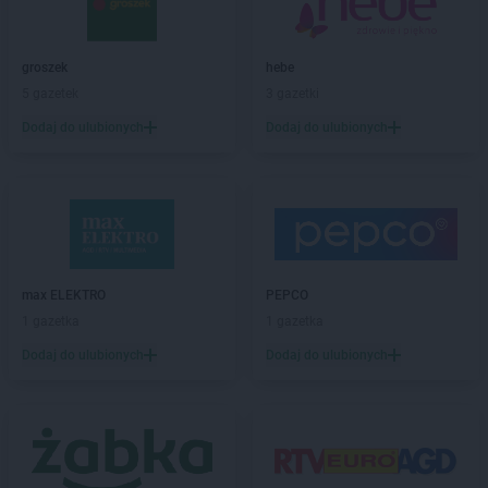
PEPCO
Bobowa
PEPCO
Bochnia
groszek
hebe
PEPCO
Bogatynia
5 gazetek
3 gazetki
PEPCO
Boguszów-Gorce
PEPCO
Bolesławiec
Dodaj do ulubionych
Dodaj do ulubionych
PEPCO
Bolszewo
PEPCO
Borek Wielkopolski
PEPCO
Braniewo
PEPCO
Brańsk
PEPCO
Bratkowice
PEPCO
Brenna
max ELEKTRO
PEPCO
PEPCO
Brodnica
1 gazetka
1 gazetka
PEPCO
Brusy
Dodaj do ulubionych
Dodaj do ulubionych
PEPCO
Brwinów
PEPCO
Brzeg
PEPCO
Brzeg Dolny
PEPCO
Brześć Kujawski
PEPCO
Brzesko