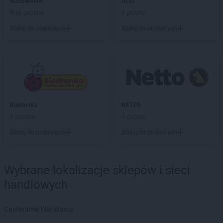
PEPCO
Chodzież
ROSSMANN
ALDI
PEPCO
Chojna
Brak gazetek
2 gazetki
PEPCO
Chojnice
Dodaj do ulubionych
Dodaj do ulubionych
PEPCO
Chojnów
PEPCO
Choroszcz
PEPCO
Chorzów
PEPCO
Choszczno
PEPCO
Chrzanów
PEPCO
Chwaszczyno
Biedronka
NETTO
PEPCO
Ciechanów
7 gazetek
3 gazetki
PEPCO
Ciechocinek
PEPCO
Cieszyn
Dodaj do ulubionych
Dodaj do ulubionych
PEPCO
Czaplinek
PEPCO
Czarna
Wybrane lokalizacje sklepów i sieci
PEPCO
Czarna Białostocka
PEPCO
Czarnków
handlowych
PEPCO
Czarny Dunajec
PEPCO
Czchów
Castorama Warszawa
PEPCO
Czechowice-Dziedzice