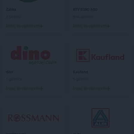
PEPCO
Brzeszcze
PEPCO
Brzeziny
Żabka
RTV EURO AGD
PEPCO
Brzostek
2 gazetki
Brak gazetek
PEPCO
Brzozów
Dodaj do ulubionych
Dodaj do ulubionych
PEPCO
Buczkowice
PEPCO
Buk
PEPCO
Busko-Zdrój
PEPCO
Byczyna
PEPCO
Bydgoszcz
PEPCO
Bystrzyca Kłodzka
PEPCO
dino
Bytom
Kaufland
PEPCO
1 gazetka
Bytom Odrzański
5 gazetek
PEPCO
Bytów
Dodaj do ulubionych
Dodaj do ulubionych
PEPCO
Celestynów
PEPCO
Chełm
PEPCO
Chełmno
PEPCO
Chmielnik
PEPCO
Chocianów