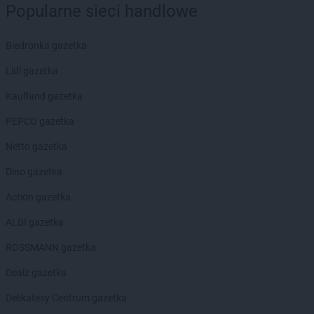
PEPCO
Popularne sieci handlowe
Dębowa
PEPCO
Debrzno
PEPCO
Dobczyce
Biedronka gazetka
PEPCO
Dobra
Lidl gazetka
PEPCO
Dobre Miasto
PEPCO
Drawsko Pomorskie
Kaufland gazetka
PEPCO
Drezdenko
PEPCO gazetka
PEPCO
Drobin
PEPCO
Drzewica
Netto gazetka
PEPCO
Duszniki-Zdrój
Dino gazetka
PEPCO
Dynów
PEPCO
Działdowo
Action gazetka
PEPCO
Działoszyn
ALDI gazetka
PEPCO
Dzierzgoń
PEPCO
Dzierżoniów
ROSSMANN gazetka
PEPCO
Elbląg
Dealz gazetka
PEPCO
Ełk
Delikatesy Centrum gazetka