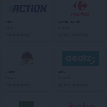
PEPCO
Besko
PEPCO
Bestwina
PEPCO
Biała Podlaska
PEPCO
Białe Błota
Action
Carrefour Market
PEPCO
Białobrzegi
1 gazetka
2 gazetki
PEPCO
Białogard
Dodaj do ulubionych
Dodaj do ulubionych
PEPCO
Białystok
PEPCO
Biecz
PEPCO
Biedrusko
PEPCO
Bielany Wrocławskie
PEPCO
Bielawa
PEPCO
Bielsko-Biała
PEPCO
Bieruń
Chorten
Dealz
PEPCO
Bierutów
2 gazetki
2 gazetki
PEPCO
Biłgoraj
Dodaj do ulubionych
Dodaj do ulubionych
PEPCO
Biskupiec
PEPCO
Blachownia
PEPCO
Błonie
PEPCO
Bobolice