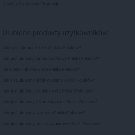
PEPCO
Garwolin
Gazetka Świąteczne Promocje
PEPCO
Gaszowice
PEPCO
Gdańsk
PEPCO
Gdów
PEPCO
Gdynia
Ulubione produkty użytkowników
PEPCO
Giżycko
PEPCO
Gliwice
Jakie jest ulubione mleko Polek i Polaków?
PEPCO
Głogów
PEPCO
Jaki jest ulubiony papier toaletowy Polek i Polaków?
Głogów Małopolski
PEPCO
Głogówek
Jaka jest ulubiona woda Polek i Polaków?
PEPCO
Główczyce
PEPCO
Jakie są ulubione płatki owsiane Polek i Polaków?
Głowno
PEPCO
Głubczyce
Jaki jest ulubiony środek do WC Polek i Polaków?
PEPCO
Głuchołazy
PEPCO
Jaki jest ulubiony żel pod prysznic Polek i Polaków?
Gniewkowo
PEPCO
Gniezno
Jaki jest ulubiony szampon Polek i Polaków?
PEPCO
Godów
PEPCO
Jaki jest ulubiony ręcznik papierowy Polek i Polaków?
Gogolin
PEPCO
Gołdap