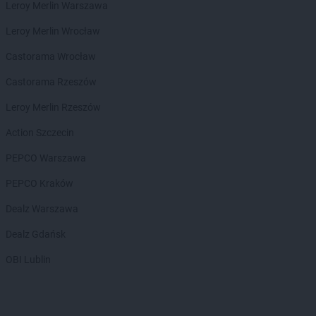
Leroy Merlin Warszawa
PEPCO
Czeladź
PEPCO
Czerniejewo
Leroy Merlin Wrocław
PEPCO
Czernikowo
Castorama Wrocław
PEPCO
Czersk
PEPCO
Czerwionka-Leszczyny
Castorama Rzeszów
PEPCO
Częstochowa
Leroy Merlin Rzeszów
PEPCO
Człuchów
PEPCO
Czudec
Action Szczecin
PEPCO
Dąbrowa Białostocka
PEPCO Warszawa
PEPCO
Dąbrowa Górnicza
PEPCO Kraków
PEPCO
Dąbrowa Tarnowska
PEPCO
Dąbrówka
Dealz Warszawa
PEPCO
Darłowo
Dealz Gdańsk
PEPCO
Dawidy Bankowe
PEPCO
Dębe Wielkie
OBI Lublin
PEPCO
Dębica
PEPCO
Dęblin
PEPCO
Dębno