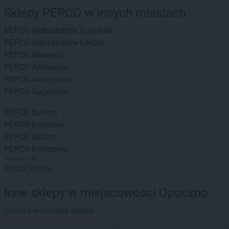
Sklepy PEPCO w innych miastach
PEPCO
Aleksandrów Kujawski
PEPCO
Aleksandrów Łódzki
PEPCO
Alwernia
PEPCO
Andrespol
PEPCO
Andrychów
PEPCO
Augustów
PEPCO
Banino
PEPCO
Baranów
PEPCO
Barcin
PEPCO
Barczewo
PEPCO
Barlinek
Pokaż więcej
PEPCO
Bartoszyce
PEPCO
Barwice
Inne sklepy w miejscowości Opoczno
PEPCO
Będzin
PEPCO
Zobacz wszystkie sklepy
Bełchatów
PEPCO
Bełżyce