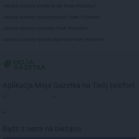
PEPCO
Kaźmierz
Jaki jest ulubiony środek do WC Polek i Polaków?
PEPCO
Kcynia
Jaki jest ulubiony żel pod prysznic Polek i Polaków?
PEPCO
Kędzierzyn-Koźle
PEPCO
Kępa
Jaki jest ulubiony szampon Polek i Polaków?
PEPCO
Kępno
Jaki jest ulubiony ręcznik papierowy Polek i Polaków?
PEPCO
Kętrzyn
PEPCO
Kęty
PEPCO
Kiekrz
PEPCO
Kielce
PEPCO
Kiełpino
PEPCO
Kietrz
Aplikacja Moja Gazetka na Twój telefon!
PEPCO
Kleczew
PEPCO
Kleszczów
PEPCO
Klimkówka
PEPCO
Kłobuck
PEPCO
Kłodawa
PEPCO
Kłodzko
Bądź z nami na bieżąco
PEPCO
Kluczbork
PEPCO
Knurów