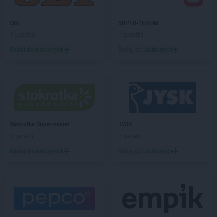
PEPCO
Czarny Dunajec
PEPCO
Czchów
OBI
SUPER-PHARM
PEPCO
Czechowice-Dziedzice
1 gazetka
1 gazetka
PEPCO
Czeladź
Dodaj do ulubionych
Dodaj do ulubionych
PEPCO
Czerniejewo
PEPCO
Czernikowo
PEPCO
Czersk
PEPCO
Czerwionka-Leszczyny
PEPCO
Częstochowa
PEPCO
Człuchów
PEPCO
Czudec
Stokrotka Supermarket
JYSK
3 gazetki
2 gazetki
PEPCO
Dąbrowa Białostocka
Dodaj do ulubionych
Dodaj do ulubionych
PEPCO
Dąbrowa Górnicza
PEPCO
Dąbrowa Tarnowska
PEPCO
Dąbrówka
PEPCO
Darłowo
PEPCO
Dawidy Bankowe
PEPCO
Dębe Wielkie