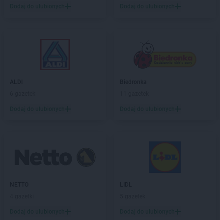
PEPCO
Dodaj do ulubionych
Godów
Dodaj do ulubionych
PEPCO
Gogolin
PEPCO
Gołdap
PEPCO
Goleniów
PEPCO
Golina
PEPCO
Golub-Dobrzyń
PEPCO
Góra
ALDI
Biedronka
PEPCO
Gorlice
6 gazetek
11 gazetek
PEPCO
Górowo Iławeckie
Dodaj do ulubionych
Dodaj do ulubionych
PEPCO
Gorzów Wielkopolski
PEPCO
Gorzyce
PEPCO
Gostyń
PEPCO
Gostynin
PEPCO
Goszczyno
PEPCO
Grajewo
PEPCO
Grodków
NETTO
LIDL
PEPCO
Grodzisk Mazowiecki
4 gazetki
5 gazetek
PEPCO
Grodzisk Wielkopolski
Dodaj do ulubionych
Dodaj do ulubionych
PEPCO
Grójec