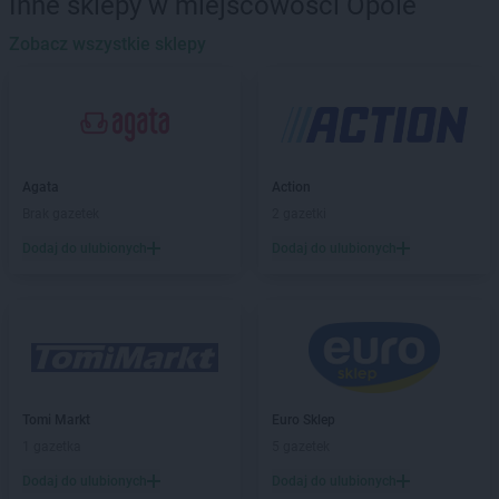
Inne sklepy w miejscowości Opole
PEPCO
Będzin
PEPCO
Zobacz wszystkie sklepy
Bełchatów
PEPCO
Bełżyce
PEPCO
Besko
PEPCO
Bestwina
PEPCO
Biała Podlaska
PEPCO
Białe Błota
Agata
Action
PEPCO
Białobrzegi
Brak gazetek
2 gazetki
PEPCO
Białogard
Dodaj do ulubionych
Dodaj do ulubionych
PEPCO
Białystok
PEPCO
Biecz
PEPCO
Biedrusko
PEPCO
Bielany Wrocławskie
PEPCO
Bielawa
PEPCO
Bielsko-Biała
PEPCO
Bieruń
Tomi Markt
Euro Sklep
PEPCO
Bierutów
1 gazetka
5 gazetek
PEPCO
Biłgoraj
Dodaj do ulubionych
Dodaj do ulubionych
PEPCO
Biskupiec