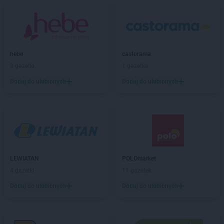
PEPCO
Brzeg Dolny
PEPCO
Brześć Kujawski
PEPCO
Brzesko
PEPCO
Brzeszcze
PEPCO
Brzeziny
hebe
castorama
PEPCO
Brzostek
3 gazetki
1 gazetka
PEPCO
Brzozów
Dodaj do ulubionych
Dodaj do ulubionych
PEPCO
Buczkowice
PEPCO
Buk
PEPCO
Busko-Zdrój
PEPCO
Byczyna
PEPCO
Bydgoszcz
PEPCO
Bystrzyca Kłodzka
PEPCO
LEWIATAN
Bytom
POLOmarket
PEPCO
4 gazetki
Bytom Odrzański
11 gazetek
PEPCO
Bytów
Dodaj do ulubionych
Dodaj do ulubionych
PEPCO
Celestynów
PEPCO
Chełm