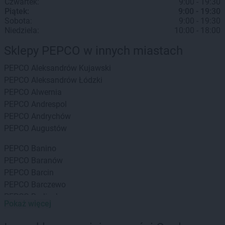
Czwartek:
9:00 - 19:30
Piątek:
9:00 - 19:30
Sobota:
9:00 - 19:30
Niedziela:
10:00 - 18:00
Sklepy PEPCO w innych miastach
PEPCO
Aleksandrów Kujawski
PEPCO
Aleksandrów Łódzki
PEPCO
Alwernia
PEPCO
Andrespol
PEPCO
Andrychów
PEPCO
Augustów
PEPCO
Banino
PEPCO
Baranów
PEPCO
Barcin
PEPCO
Barczewo
PEPCO
Barlinek
Pokaż więcej
PEPCO
Bartoszyce
PEPCO
Barwice