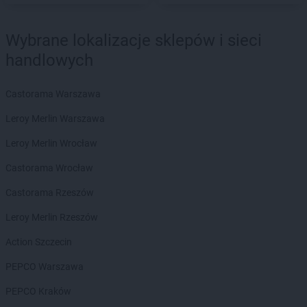
PEPCO
Gromnik
PEPCO
Grudziądz
Wybrane lokalizacje sklepów i sieci
PEPCO
Gryfice
handlowych
PEPCO
Gryfino
PEPCO
Gryfów Śląski
Castorama Warszawa
PEPCO
Gubin
Leroy Merlin Warszawa
PEPCO
Hajnówka
PEPCO
Hrubieszów
Leroy Merlin Wrocław
Castorama Wrocław
PEPCO
Iława
PEPCO
Iłża
Castorama Rzeszów
PEPCO
Imielin
Leroy Merlin Rzeszów
PEPCO
Inowrocław
PEPCO
Istebna
Action Szczecin
PEPCO
Jabłonka
PEPCO Warszawa
PEPCO
Jabłonna
PEPCO Kraków
PEPCO
Janikowo