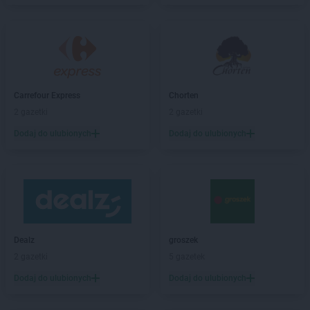
PEPCO
Blachownia
PEPCO
Błonie
PEPCO
Bobolice
PEPCO
Bobowa
PEPCO
Bochnia
Carrefour Express
Chorten
PEPCO
Bogatynia
2 gazetki
2 gazetki
PEPCO
Boguszów-Gorce
PEPCO
Bolesławiec
Dodaj do ulubionych
Dodaj do ulubionych
PEPCO
Bolszewo
PEPCO
Borek Wielkopolski
PEPCO
Braniewo
PEPCO
Brańsk
PEPCO
Bratkowice
PEPCO
Brenna
Dealz
groszek
PEPCO
Brodnica
2 gazetki
5 gazetek
PEPCO
Brusy
Dodaj do ulubionych
Dodaj do ulubionych
PEPCO
Brwinów
PEPCO
Brzeg