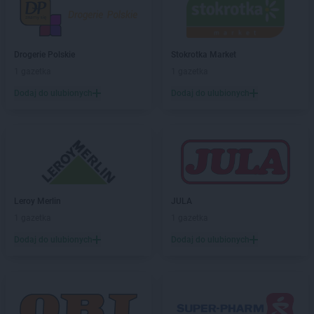
PEPCO
Chełmno
PEPCO
Chmielnik
PEPCO
Chocianów
PEPCO
Chodzież
Drogerie Polskie
Stokrotka Market
PEPCO
Chojna
1 gazetka
1 gazetka
PEPCO
Chojnice
Dodaj do ulubionych
Dodaj do ulubionych
PEPCO
Chojnów
PEPCO
Choroszcz
PEPCO
Chorzów
PEPCO
Choszczno
PEPCO
Chrzanów
PEPCO
Chwaszczyno
Leroy Merlin
JULA
PEPCO
Ciechanów
1 gazetka
1 gazetka
PEPCO
Ciechocinek
PEPCO
Cieszyn
Dodaj do ulubionych
Dodaj do ulubionych
PEPCO
Czaplinek
PEPCO
Czarna
PEPCO
Czarna Białostocka
PEPCO
Czarnków