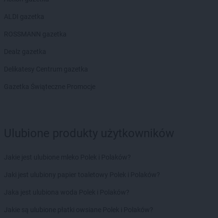
PEPCO
Jordanów
ALDI gazetka
PEPCO
Józefów
ROSSMANN gazetka
PEPCO
Kaliska
PEPCO
Kalisz
Dealz gazetka
PEPCO
Kałuszyn
Delikatesy Centrum gazetka
PEPCO
Kalwaria Zebrzydowska
PEPCO
Kamień Pomorski
Gazetka Świąteczne Promocje
PEPCO
Kamieniec Wrocławski
PEPCO
Kamienna Góra
PEPCO
Kamionka Wielka
Ulubione produkty użytkowników
PEPCO
Kańczuga
PEPCO
Karczew
PEPCO
Karpacz
Jakie jest ulubione mleko Polek i Polaków?
PEPCO
Kartuzy
Jaki jest ulubiony papier toaletowy Polek i Polaków?
PEPCO
Katowice
PEPCO
Kąty Wrocławskie
Jaka jest ulubiona woda Polek i Polaków?
PEPCO
Kazimierz Biskupi
Jakie są ulubione płatki owsiane Polek i Polaków?
PEPCO
Kazimierza Wielka