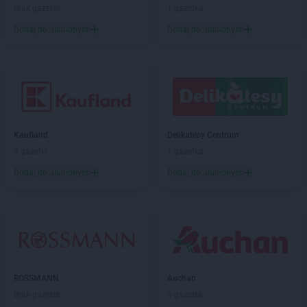
Brak gazetek
1 gazetka
PEPCO
Elbląg
PEPCO
Ełk
Dodaj do ulubionych
Dodaj do ulubionych
PEPCO
Garwolin
PEPCO
Gaszowice
PEPCO
Gdańsk
PEPCO
Gdów
PEPCO
Gdynia
PEPCO
Kaufland
Giżycko
Delikatesy Centrum
PEPCO
4 gazetki
Gliwice
1 gazetka
PEPCO
Głogów
Dodaj do ulubionych
Dodaj do ulubionych
PEPCO
Głogów Małopolski
PEPCO
Głogówek
PEPCO
Główczyce
PEPCO
Głowno
PEPCO
Głubczyce
PEPCO
Głuchołazy
ROSSMANN
Auchan
PEPCO
Gniewkowo
Brak gazetek
5 gazetek
PEPCO
Gniezno