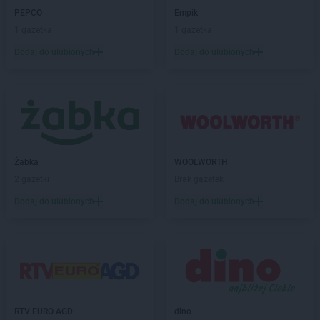
PEPCO
Dębica
PEPCO
Empik
PEPCO
Dęblin
1 gazetka
1 gazetka
PEPCO
Dębno
Dodaj do ulubionych
Dodaj do ulubionych
PEPCO
Dębowa
PEPCO
Debrzno
PEPCO
Dobczyce
PEPCO
Dobra
PEPCO
Dobre Miasto
PEPCO
Drawsko Pomorskie
Żabka
WOOLWORTH
PEPCO
Drezdenko
2 gazetki
Brak gazetek
PEPCO
Drobin
PEPCO
Drzewica
Dodaj do ulubionych
Dodaj do ulubionych
PEPCO
Duszniki-Zdrój
PEPCO
Dynów
PEPCO
Działdowo
PEPCO
Działoszyn
PEPCO
Dzierzgoń
PEPCO
Dzierżoniów
RTV EURO AGD
dino