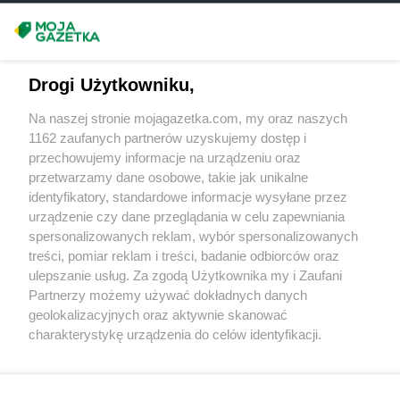
groszek
Bukowno
groszek
Bychawa
Masz sugestie lub pytania?
groszek
Bychawka Trzecia-Kolonia
groszek
Byczyna
Napisz do nas:
support@mojagazetka.com
Drogi Użytkowniku,
groszek
Bydgoszcz
Współpraca z nami
groszek
Bysina
Na naszej stronie mojagazetka.com, my oraz naszych
Zobacz szczegóły
groszek
Bysław
1162 zaufanych partnerów uzyskujemy dostęp i
Retail Radar – analiza rynku
groszek
Bysławek
przechowujemy informacje na urządzeniu oraz
groszek
Byszwałd
przetwarzamy dane osobowe, takie jak unikalne
identyfikatory, standardowe informacje wysyłane przez
groszek
Bytom
Wasze ulubione produkty
urządzenie czy dane przeglądania w celu zapewniania
groszek
Bzianka
spersonalizowanych reklam, wybór spersonalizowanych
Regulamin serwisu i polityka prywatności
groszek
Cedry Małe
treści, pomiar reklam i treści, badanie odbiorców oraz
ulepszanie usług. Za zgodą Użytkownika my i Zaufani
groszek
Cekcyn
Mapa strony
Partnerzy możemy używać dokładnych danych
groszek
Ceków
geolokalizacyjnych oraz aktywnie skanować
groszek
Celiny
Zawsze najnowsze gazetki w naszej
Wszystkie miasta z lokalizacjami sklepów
charakterystykę urządzenia do celów identyfikacji.
groszek
Charzewice
Ponieważ cenimy Twoją prywatność, prosimy o zgodę na
aplikacji
groszek
Chełchy
korzystanie z tych technologii poprzez kliknięcie
groszek
Chełm
„Akceptuję”. Zgoda jest dobrowolna i zawsze możesz ją