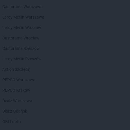
groszek
Bełżec
Castorama Warszawa
groszek
Bemowizna
Leroy Merlin Warszawa
groszek
Berezka
groszek
Biała
Leroy Merlin Wrocław
groszek
Biała Podlaska
Castorama Wrocław
groszek
Białoboki
groszek
Białobrzeg
Castorama Rzeszów
groszek
Białochowo
Leroy Merlin Rzeszów
groszek
Biały Dunajec
groszek
Białystok
Action Szczecin
groszek
Biardy
PEPCO Warszawa
groszek
Biejkowska Wola
groszek
Bielcza
PEPCO Kraków
groszek
Bieliniec
Dealz Warszawa
groszek
Bielsko-Biała
groszek
Bieniów
Dealz Gdańsk
groszek
Bierzwienna Długa
OBI Lublin
groszek
Bierzwnica