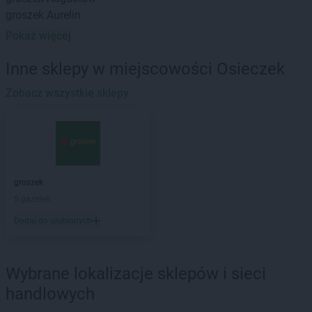
groszek
Aurelin
Pokaż więcej
groszek
Babiak
groszek
Babice
Inne sklepy w miejscowości Osieczek
groszek
Babimost
groszek
Zobacz wszystkie sklepy
Bądki
groszek
Bakałarzewo
groszek
Bałoszyce
groszek
Bandysie
groszek
Baniocha
groszek
Bańska Niżna
groszek
groszek
Baranowo
5 gazetek
groszek
Barciany
Dodaj do ulubionych
groszek
Barczewo
groszek
Barnim
groszek
Bartoszyce
Wybrane lokalizacje sklepów i sieci
groszek
Bażanówka
handlowych
groszek
Będzin
groszek
Bełk