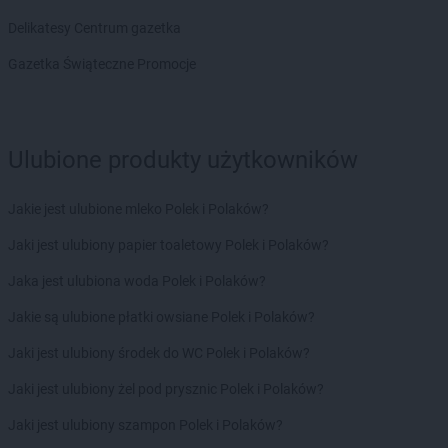
groszek
Bogate
Delikatesy Centrum gazetka
groszek
Bogatki
groszek
Bogoria
Gazetka Świąteczne Promocje
groszek
Bogucin
groszek
Bogumiłowice
groszek
Bojanów
Ulubione produkty użytkowników
groszek
Bojszowy Nowe
groszek
Bolechowice
groszek
Bolesławiec
Jakie jest ulubione mleko Polek i Polaków?
groszek
Boleszkowice
Jaki jest ulubiony papier toaletowy Polek i Polaków?
groszek
Boratyn
groszek
Borki
Jaka jest ulubiona woda Polek i Polaków?
groszek
Borkowo Kościelne
Jakie są ulubione płatki owsiane Polek i Polaków?
groszek
Borówki
groszek
Boruja
Jaki jest ulubiony środek do WC Polek i Polaków?
groszek
Bożacin
Jaki jest ulubiony żel pod prysznic Polek i Polaków?
groszek
Bożepole Wielkie
groszek
Brdów
Jaki jest ulubiony szampon Polek i Polaków?
groszek
Breń Osuchowski