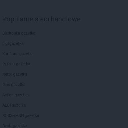
groszek
Biesiadki
groszek
Biłgoraj
groszek
Binino
Popularne sieci handlowe
groszek
Bircza
groszek
Biskupice
Biedronka gazetka
groszek
Biskupiec
groszek
Biszcza
Lidl gazetka
groszek
Bisztynek
Kaufland gazetka
groszek
Błażkowa
groszek
Błażowa
PEPCO gazetka
groszek
Błażowa Górna
Netto gazetka
groszek
Błędów
groszek
Bledzew
Dino gazetka
groszek
Błogie Szlacheckie
Action gazetka
groszek
Bobrowiec
groszek
Bobrowniki Małe
ALDI gazetka
groszek
Boby-Kolonia
ROSSMANN gazetka
groszek
Bochnia
groszek
Bodzanów
Dealz gazetka