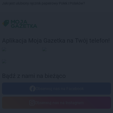
Jaki jest ulubiony ręcznik papierowy Polek i Polaków?
groszek
Brodnica
groszek
Brodnica Dolna
groszek
Brudzew
groszek
Brzeg
groszek
Brzeg Dolny
groszek
Brzesko
Aplikacja Moja Gazetka na Twój telefon!
groszek
Brzeszcze
groszek
Brzezie
groszek
Brzezinka
groszek
Brzeziny
groszek
Brzeźnik
groszek
Brzeźno
Bądź z nami na bieżąco
groszek
Brzoza
groszek
Brzozie
Obserwuj nas na Facebook
groszek
Brzozowa Gać
groszek
Budzisko
groszek
Budzyń
Obserwuj nas na Instagram
groszek
Bukowina Tatrzańska