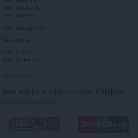
Sedal
Bogacica
Sedal
Bolesławiec
Sedal
Brzeźnio
Sedal
Dzietrzkowice
Sedal
Kępno
Sedal
Łubnice
Sedal
Łyskornia
Sedal
Lututów
Pokaż więcej
Sedal
Olesno
Inne sklepy w miejscowości Osjaków
Sedal
Osjaków
Zobacz wszystkie sklepy
Sedal
Praszka
Sedal
Sieradz
Sedal
Sulmierzyce
Sedal
Szczerców