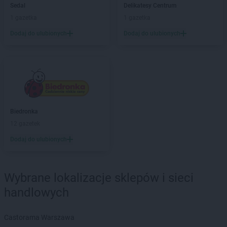
Sedal
Delikatesy Centrum
Sedal
Widawa
1 gazetka
1 gazetka
Sedal
Wieluń
Sedal
Wieruszów
Dodaj do ulubionych
Dodaj do ulubionych
Sedal
Wołczyn
Sedal
Zapolice
Sedal
Zelów
Biedronka
12 gazetek
Dodaj do ulubionych
Wybrane lokalizacje sklepów i sieci
handlowych
Castorama Warszawa