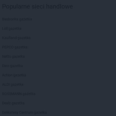
Popularne sieci handlowe
Biedronka gazetka
Lidl gazetka
Kaufland gazetka
PEPCO gazetka
Netto gazetka
Dino gazetka
Action gazetka
ALDI gazetka
ROSSMANN gazetka
Dealz gazetka
Delikatesy Centrum gazetka