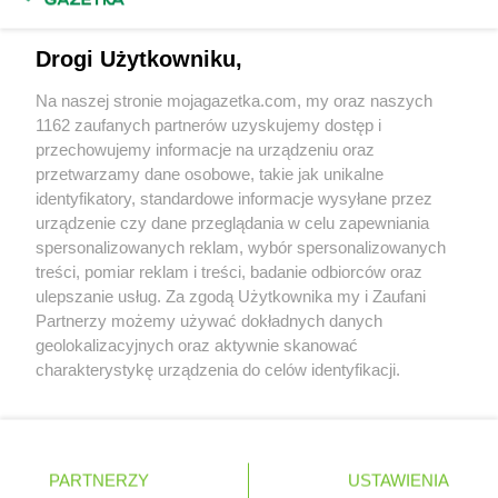
Napisz do nas:
support@mojagazetka.com
Drogi Użytkowniku,
Współpraca z nami
Na naszej stronie mojagazetka.com, my oraz naszych
Zobacz szczegóły
1162 zaufanych partnerów uzyskujemy dostęp i
Retail Radar – analiza rynku
przechowujemy informacje na urządzeniu oraz
przetwarzamy dane osobowe, takie jak unikalne
identyfikatory, standardowe informacje wysyłane przez
Wasze ulubione produkty
urządzenie czy dane przeglądania w celu zapewniania
spersonalizowanych reklam, wybór spersonalizowanych
Regulamin serwisu i polityka prywatności
treści, pomiar reklam i treści, badanie odbiorców oraz
ulepszanie usług. Za zgodą Użytkownika my i Zaufani
Mapa strony
Partnerzy możemy używać dokładnych danych
geolokalizacyjnych oraz aktywnie skanować
Zawsze najnowsze gazetki w naszej
Wszystkie miasta z lokalizacjami sklepów
charakterystykę urządzenia do celów identyfikacji.
Ponieważ cenimy Twoją prywatność, prosimy o zgodę na
aplikacji
korzystanie z tych technologii poprzez kliknięcie
„Akceptuję”. Zgoda jest dobrowolna i zawsze możesz ją
+ 1,5 mln zadowolonych kupujących
zmienić/wycofać klikając przycisk ustawień prywatności
Polska
Czechy
Ukraina
Litwa
Słowacja
Rumunia
PARTNERZY
USTAWIENIA
znajdujący się w lewym dolnym rogu strony