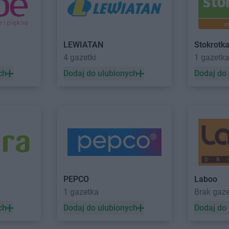
Action
Końskie
Action
Kozie
Action
Konstancin-Jeziorna
Action
Krak
Action
Kosakowo
Action
Krap
LEWIATAN
Stokrotk
Action
Łódź
Action
Łomż
4 gazetki
1 gazetk
Action
Łomianki
Action
Łukó
ch
Dodaj do ulubionych
Dodaj do
Action
Lubań
Action
Lubli
Action
Lubartów
Action
Lubli
Action
Lubawa
Action
Lubo
Action
Lubin
Action
Lubs
Action
Mława
Action
Mysi
Action
Mosina
Action
Myśle
Action
Mrągowo
Action
Myśli
PEPCO
Laboo
Action
Nowy Konik
Action
Nowy
1 gazetka
Brak gaz
Action
Nowy Sącz
Action
Nysa
ch
Dodaj do ulubionych
Dodaj do
 Lubawskie
Action
Nowy Targ