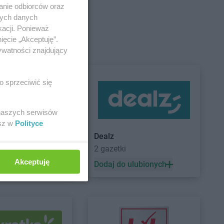
żoniów
anie odbiorców oraz
nych danych
kacji. Ponieważ
ięcie „Akceptuję”.
ywatności znajdujący
ewo
Action
Grudziądz
isk Mazowiecki
Action
Gryfice
isk Wielkopolski
Action
Gryfino
o sprzeciwić się
c
 naszych serwisów
esz w
Polityce
Dealz
2 gazetki
rzno
Akceptuję
 ulubionych
Dodaj do ulubionych
ia Góra
erzyna
Action
Kraśnik
zyn nad Odrą
Action
Krasnystaw
lin
Action
Krosno
le
Action
Krotoszyn