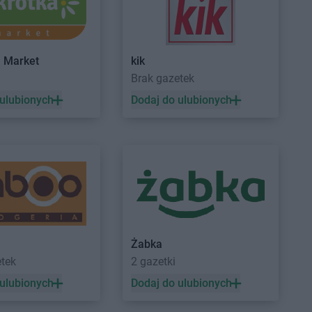
nice
Action
Kryspinów
ów
Action
Kwidzyn
kowice
a Market
kik
a
a
Brak gazetek
w
 ulubionych
Dodaj do ulubionych
n
niec
ń
ko
adło
Action
Mysłowice
nice
Action
Myszków
bórz
Żabka
 Tomyśl
etek
2 gazetki
 ulubionych
Dodaj do ulubionych