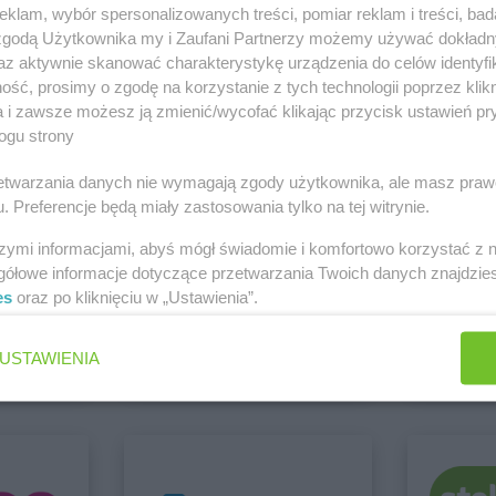
Action
Drawsko Pomorskie
Action
Dzier
klam, wybór spersonalizowanych treści, pomiar reklam i treści, bad
 zgodą Użytkownika my i Zaufani Partnerzy możemy używać dokład
Action
Działdowo
az aktywnie skanować charakterystykę urządzenia do celów identyfi
 Ostróda
ść, prosimy o zgodę na korzystanie z tych technologii poprzez klikn
Zobacz wszystkie sklepy
a i zawsze możesz ją zmienić/wycofać klikając przycisk ustawień pr
Action
Góra
Action
Graj
ogu strony
Action
Gorlice
Action
Grodz
Action
Gorzów Wielkopolski
Action
Grodz
rzetwarzania danych nie wymagają zgody użytkownika, ale masz praw
. Preferencje będą miały zastosowania tylko na tej witrynie.
Action
Gostyń
Action
Gróje
szymi informacjami, abyś mógł świadomie i komfortowo korzystać z
gółowe informacje dotyczące przetwarzania Twoich danych znajdzi
es
oraz po kliknięciu w „Ustawienia”.
Carrefour Market
Chorten
2 gazetki
2 gazetki
Action
Jawczyce
Action
Jawo
USTAWIENIA
ch
Dodaj do ulubionych
Dodaj do
rój
Action
Jawor
Action
Jelen
Action
Koło
Action
Kości
Action
Kołobrzeg
Action
Kostr
Action
Kończewice
Action
Kosza
Action
Konin
Action
Kowa