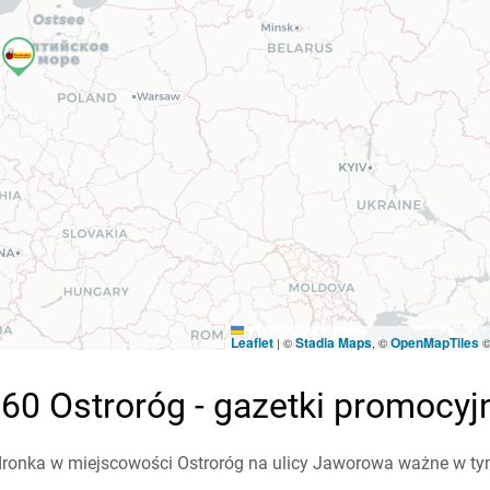
Leaflet
Stadia Maps
OpenMapTiles
|
©
, ©
60 Ostroróg - gazetki promocyj
ronka w miejscowości Ostroróg na ulicy Jaworowa ważne w tym t