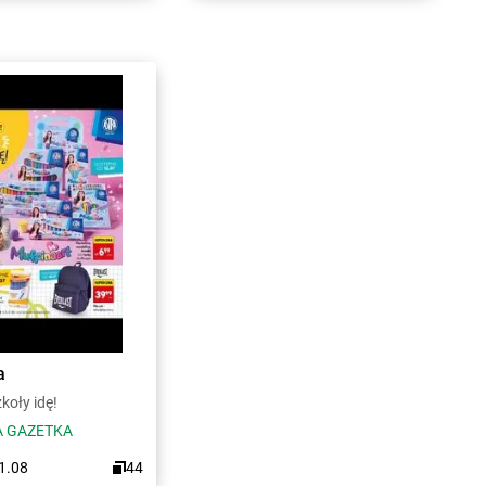
a
koły idę!
 GAZETKA
31.08
44