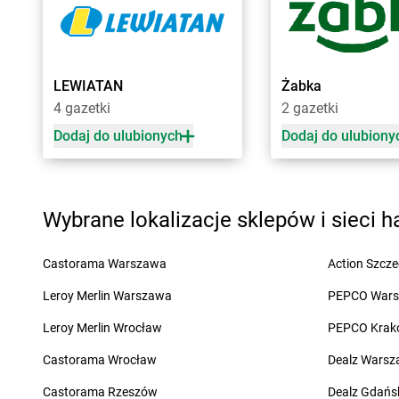
Biedronka
Będzin
Biedronka
Bielsk
Biedronka
Bełchatów
Biedronka
Bielsk Pod
Biedronka
Bełżyce
Biedronka
Bielsko-Bi
Biedronka
Bestwina
Biedronka
Biertowic
LEWIATAN
Żabka
Biedronka
Bezrzecze
Biedronka
Bieruń
4 gazetki
2 gazetki
Biedronka
Biała
Biedronka
Bierutów
Dodaj do ulubionych
Dodaj do ulubiony
Biedronka
Cegłów
Biedronka
Choczew
Biedronka
Charzyno
Biedronka
Chodecz
Biedronka
Chechło
Biedronka
Chodel
Wybrane lokalizacje sklepów i sieci 
Biedronka
Chęciny
Biedronka
Chodzież
Biedronka
Chełm
Biedronka
Chojna
Castorama Warszawa
Action Szcze
Biedronka
Chełmek
Biedronka
Chojnice
Biedronka
Chełmno
Biedronka
Chojnów
Leroy Merlin Warszawa
PEPCO War
Biedronka
Chełmża
Biedronka
Choroszc
Leroy Merlin Wrocław
PEPCO Krak
Biedronka
Chmielnik
Biedronka
Chorzele
Biedronka
Chmielów
Biedronka
Chorzów
Castorama Wrocław
Dealz Wars
Biedronka
Choceń
Biedronka
Choszczn
Castorama Rzeszów
Dealz Gdańs
Biedronka
Chocianów
Biedronka
Chotomó