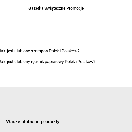
zeladź
Biedronka
Czyżew
Gazetka Świąteczne Promocje
zemierniki
oruchów
Biedronka
Dygowo
rawno
Biedronka
Dynów
rawski Młyn
Biedronka
Dywity
Jaki jest ulubiony szampon Polek i Polaków?
rawsko Pomorskie
Biedronka
Działdowo
Jaki jest ulubiony ręcznik papierowy Polek i Polaków?
rezdenko
Biedronka
Dziemiany
robin
Biedronka
Dzierzgoń
rogomyśl
Biedronka
Dzierżoniów
rohiczyn
Biedronka
Dziwnów
roszków
Biedronka
Dźwierzuty
rzewica
Biedronka
Dźwirzyno
ukla
szniki-Zdrój
Wasze ulubione produkty