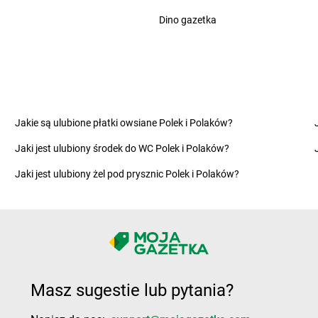
Biedronka
Cynków
Biedronka
C
Dino gazetka
Biedronka
Czajęcice
Biedronka
C
Kaszubska
Biedronka
Dobre Miasto
Biedronka
D
Biedronka
Dobrodzień
Biedronka
D
Biedronka
Dobroń
Biedronka
D
Jakie są ulubione płatki owsiane Polek i Polaków?
Biedronka
Dobroszyce
Biedronka
D
Jaki jest ulubiony środek do WC Polek i Polaków?
Biedronka
Dobrzany
Biedronka
D
Biedronka
Dobrzyca
Biedronka
D
Jaki jest ulubiony żel pod prysznic Polek i Polaków?
Biedronka
Dobrzykowice
Biedronka
D
ło
Biedronka
Dobrzyń nad Wisłą
Biedronka
D
Biedronka
Dołhobyczów
Biedronka
D
ew
Biedronka
Dolice
Biedronka
D
Biedronka
Dolsk
Biedronka
D
Biedronka
Domaszowice
Biedronka
Du
Masz sugestie lub pytania?