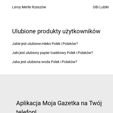
Biedronka
Chocianowice
Biedronka
Chróścice
Leroy Merlin Rzeszów
OBI Lublin
Biedronka
Chociwel
Biedronka
Chrzanów
Biedronka
Ćmielów
Biedronka
Ćwiklice
Ulubione produkty użytkowników
Biedronka
Dąbrowa Białostocka
Biedronka
Dębnica 
Biedronka
Dąbrowa Biskupia
Biedronka
Dębno
Biedronka
Dąbrowa Górnicza
Biedronka
Dębowa
Jakie jest ulubione mleko Polek i Polaków?
Biedronka
Dąbrowa Rzeczycka
Biedronka
Dębowiec
Jaki jest ulubiony papier toaletowy Polek i Polaków?
Biedronka
Dąbrowa Tarnowska
Biedronka
Debrzno
Biedronka
Dąbrówka
Biedronka
Deszczno
Jaka jest ulubiona woda Polek i Polaków?
Biedronka
Dąbrówka-Ług
Biedronka
Długołęka
Biedronka
Damasławek
Biedronka
Długosiod
Biedronka
Darłowo
Biedronka
Dobczyce
Biedronka
Dębe Wielkie
Biedronka
Dobiegni
Biedronka
Dębica
Biedronka
Dobra
Biedronka
Dęblin
Biedronka
Dobrcz
Aplikacja Moja Gazetka na Twój
Biedronka
Elbląg
Biedronka
Ełk
telefon!