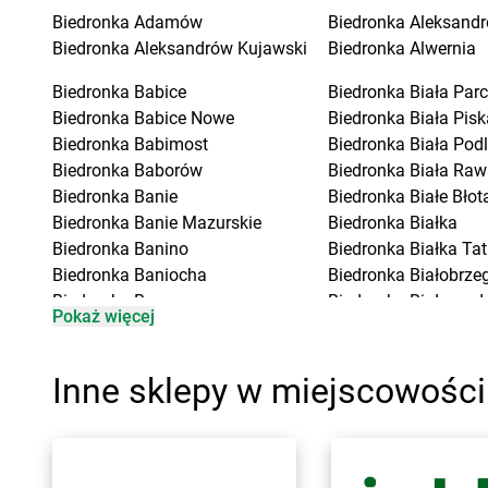
Biedronka
Adamów
Biedronka
Aleksandr
Biedronka
Aleksandrów Kujawski
Biedronka
Alwernia
Biedronka
Babice
Biedronka
Biała Parc
Biedronka
Babice Nowe
Biedronka
Biała Pisk
Biedronka
Babimost
Biedronka
Biała Pod
Biedronka
Baborów
Biedronka
Biała Raw
Biedronka
Banie
Biedronka
Białe Błot
Biedronka
Banie Mazurskie
Biedronka
Białka
Biedronka
Banino
Biedronka
Białka Ta
Biedronka
Baniocha
Biedronka
Białobrzeg
Biedronka
Baranowo
Biedronka
Białogard
Pokaż więcej
Biedronka
Barciany
Biedronka
Biały Bór
Biedronka
Barcin
Biedronka
Białystok
Biedronka
Barczewo
Biedronka
Biecz
Inne sklepy w miejscowości
Biedronka
Bardo
Biedronka
Biedronka
Biedronka
Barlinek
Biedronka
Biedrusko
Biedronka
Bartoszyce
Biedronka
Bielany W
Biedronka
Barwice
Biedronka
Bielawa