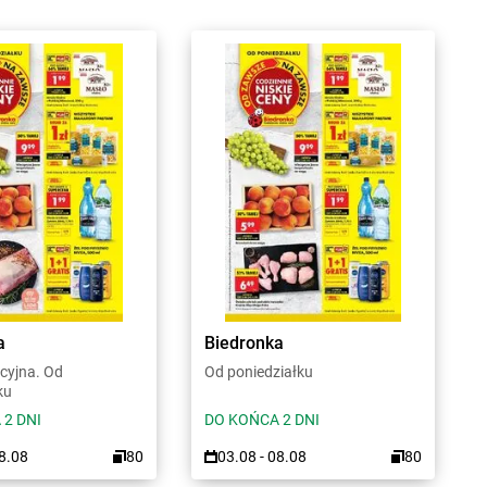
a
Biedronka
cyjna. Od
Od poniedziałku
ku
 2 DNI
DO KOŃCA 2 DNI
08.08
80
03.08 - 08.08
80