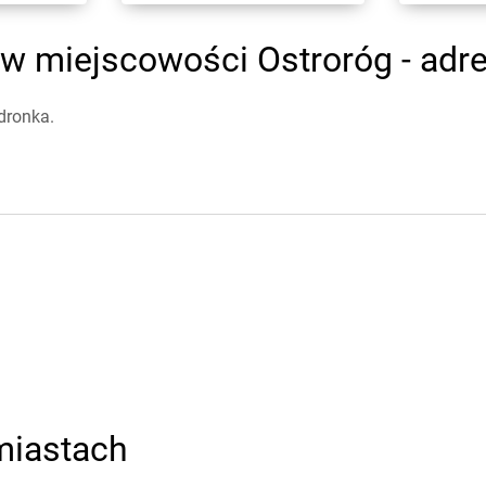
w miejscowości Ostroróg - adre
dronka.
miastach