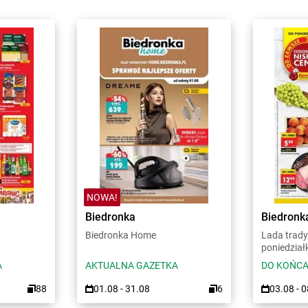
NOWA!
Biedronka
Biedronk
Biedronka Home
Lada trady
poniedział
A
AKTUALNA GAZETKA
DO KOŃCA
88
01.08 - 31.08
6
03.08 - 