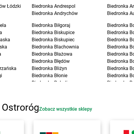
ów Łódzki
Biedronka
Andrespol
Biedronka
A
Biedronka
Andrychów
Biedronka
A
ela
Biedronka
Biłgoraj
Biedronka
B
a
Biedronka
Biskupice
Biedronka
B
laska
Biedronka
Biskupiec
Biedronka
B
ska
Biedronka
Blachownia
Biedronka
B
a
Biedronka
Błażowa
Biedronka
B
Biedronka
Błędów
Biedronka
Bo
trzańska
Biedronka
Bliżyn
Biedronka
B
i
Biedronka
Błonie
Biedronka
B
Biedronka
Bobolice
Biedronka
B
Biedronka
Bobowa
Biedronka
B
Biedronka
Bobrowiec
Biedronka
B
Biedronka
Bobrowniki
Biedronka
B
 Ostroróg
Zobacz wszystkie sklepy
Biedronka
Bochnia
Biedronka
B
Biedronka
Bochotnica
Biedronka
B
rocławskie
Biedronka
Bochotnica-Kolonia
Biedronka
B
Biedronka
Bodzentyn
Biedronka
B