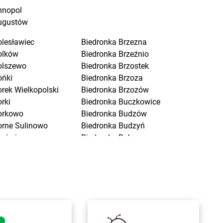
nnopol
ugustów
olesławiec
Biedronka
Brzezna
olków
Biedronka
Brzeźnio
olszewo
Biedronka
Brzostek
ońki
Biedronka
Brzoza
orek Wielkopolski
Biedronka
Brzozów
rki
Biedronka
Buczkowice
orkowo
Biedronka
Budzów
orne Sulinowo
Biedronka
Budzyń
orówiec
Biedronka
Buk
ranice
Biedronka
Bukowno
raniewo
Biedronka
Bulowice
rańsk
Biedronka
Busko-Zdrój
renna
Biedronka
Bychawa
rodnica
Biedronka
Byczyna
rusy
Biedronka
Bydgoszcz
rwinów
Biedronka
Bystrzyca Górna