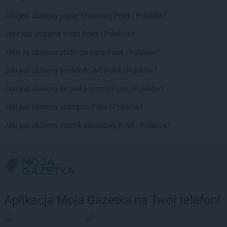
Chorten
Borowina
Jaki jest ulubiony papier toaletowy Polek i Polaków?
Chorten
Borzęcin Duży
Chorten
Borzymy
Jaka jest ulubiona woda Polek i Polaków?
Chorten
Boże
Jakie są ulubione płatki owsiane Polek i Polaków?
Chorten
Braciejówka
Chorten
Bramki
Jaki jest ulubiony środek do WC Polek i Polaków?
Chorten
Braniewo
Jaki jest ulubiony żel pod prysznic Polek i Polaków?
Chorten
Brańsk
Chorten
Brenna
Jaki jest ulubiony szampon Polek i Polaków?
Chorten
Brochów
Jaki jest ulubiony ręcznik papierowy Polek i Polaków?
Chorten
Brójce
Chorten
Brok
Chorten
Brończany
Chorten
Broniewice
Chorten
Bronowo
Chorten
Brudki Stare
Aplikacja Moja Gazetka na Twój telefon!
Chorten
Brusy
Chorten
Brwinów
Chorten
Brzesko