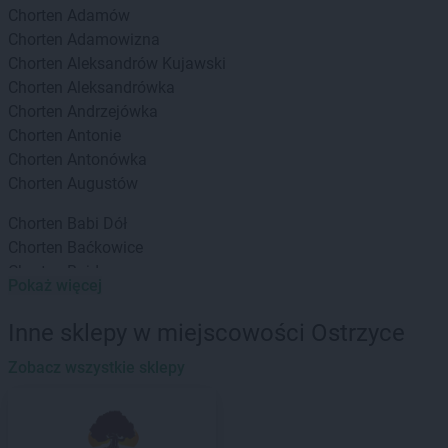
Chorten
Adamów
Chorten
Adamowizna
Chorten
Aleksandrów Kujawski
Chorten
Aleksandrówka
Chorten
Andrzejówka
Chorten
Antonie
Chorten
Antonówka
Chorten
Augustów
Chorten
Babi Dół
Chorten
Baćkowice
Chorten
Bajdy
Pokaż więcej
Chorten
Bajki-Zalesie
Chorten
Bakałarzewo
Inne sklepy w miejscowości Ostrzyce
Chorten
Bąkowo
Chorten
Zobacz wszystkie sklepy
Banie
Chorten
Banino
Chorten
Baranowo
Chorten
Barchów