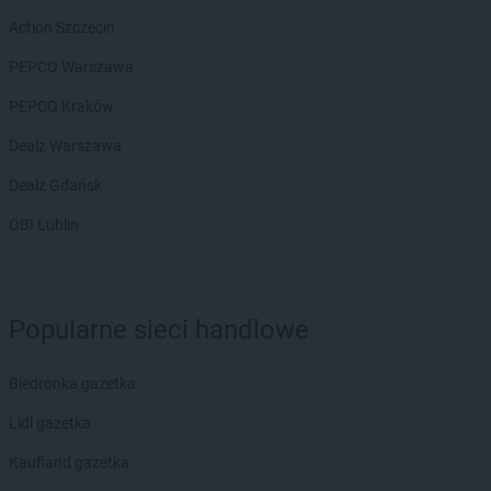
Chorten
Białousy
Action Szczecin
Chorten
Białowieża
PEPCO Warszawa
Chorten
Białożewin
Chorten
Białystok
PEPCO Kraków
Chorten
Biecz
Dealz Warszawa
Chorten
Biedaszki
Chorten
Biedrzychowice
Dealz Gdańsk
Chorten
Bielany-Żyłaki
OBI Lublin
Chorten
Bielicha
Chorten
Bieliny
Chorten
Bielsk Podlaski
Chorten
Bielsko-Biała
Popularne sieci handlowe
Chorten
Bierwce
Chorten
Biłgoraj
Biedronka gazetka
Chorten
Biskupiec
Chorten
Biskupiec-Kolonia Trzecia
Lidl gazetka
Chorten
Błędowo
Kaufland gazetka
Chorten
Blochy