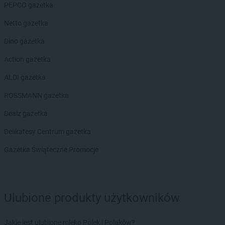
Chorten
Błonie
PEPCO gazetka
Chorten
Bobrówka
Netto gazetka
Chorten
Bobrowniki
Chorten
Bochnia
Dino gazetka
Chorten
Boćki
Action gazetka
Chorten
Bodaczów
Chorten
Bogatynia
ALDI gazetka
Chorten
Bogdanka
ROSSMANN gazetka
Chorten
Bojano
Chorten
Bolęcin
Dealz gazetka
Chorten
Bolesławiec
Delikatesy Centrum gazetka
Chorten
Bolimów
Chorten
Bolków
Gazetka Świąteczne Promocje
Chorten
Bolszewo
Chorten
Borek
Chorten
Borki
Ulubione produkty użytkowników
Chorten
Borkowo
Chorten
Borów Wielki
Chorten
Borowe
Jakie jest ulubione mleko Polek i Polaków?