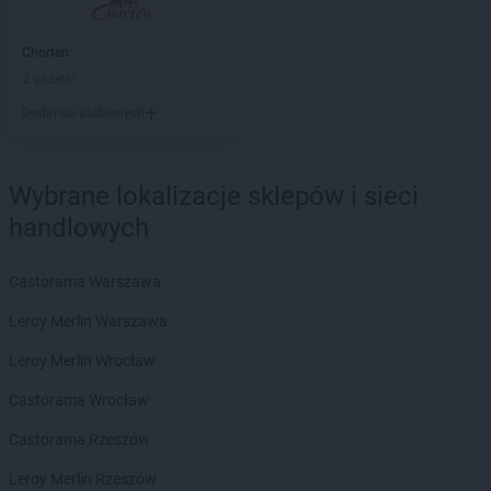
Chorten
Barcikowo
Chorten
Barcin
Chorten
Chorten
Bargłów Kościelny
2 gazetki
Chorten
Bartniki
Dodaj do ulubionych
Chorten
Bartołty Wielkie
Chorten
Bartoszyce
Chorten
Będzieszyn
Wybrane lokalizacje sklepów i sieci
Chorten
Bełchatów
handlowych
Chorten
Bezledy
Chorten
Biała Niżna
Chorten
Biała Piska
Castorama Warszawa
Chorten
Biała Podlaska
Leroy Merlin Warszawa
Chorten
Biała Rawska
Chorten
Białebłoto-Kobyla
Leroy Merlin Wrocław
Chorten
Białebłoto-Stara Wieś
Castorama Wrocław
Chorten
Białobiel
Chorten
Białobrzegi
Castorama Rzeszów
Chorten
Białogard
Leroy Merlin Rzeszów
Chorten
Białogóra