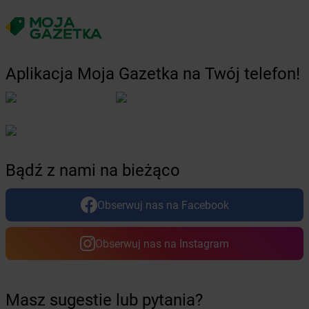
dino
Borzęcin
dino
Borzytuchom
dino
Boszkowo-Letnisko
dino
Bożejowice
Aplikacja Moja Gazetka na Twój telefon!
dino
Bożnów
dino
Branice
dino
Braniewo
dino
Brańszczyk
dino
Braszowice
dino
Bratian
Bądź z nami na bieżąco
dino
Brdów
dino
Brochów
Obserwuj nas na Facebook
dino
Brodnica
dino
Brody
dino
Brojce
Obserwuj nas na Instagram
dino
Broniszewice
dino
Bronowice
dino
Brunów
Masz sugestie lub pytania?
dino
Brusy