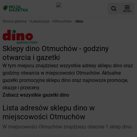
MENU
Strona główna
>
Lokalizacje
>
Otmuchów
>
dino
Sklepy dino Otmuchów - godziny
otwarcia i gazetki
W tym miejscu znajdziesz wszystkie adresy sklepu dino oraz
godziny otwarcia w miejscowości Otmuchów. Aktualne
gazetki promocyjne sklepu dino oraz najnowsze promocje,
okazje i przeceny.
Zobacz wszystkie gazetki dino
Lista adresów sklepu dino w
miejscowości Otmuchów
W miejscowości Otmuchów znajdziesz obecnie 1 sklep dino.