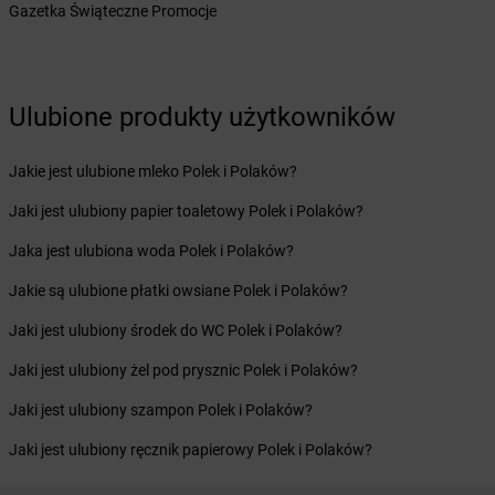
dino
Bolewicko
Gazetka Świąteczne Promocje
dino
Bolimów
dino
Bolków
dino
Bolszewo
dino
Boniewo
Ulubione produkty użytkowników
dino
Borawe
dino
Borek Strzeliński
Jakie jest ulubione mleko Polek i Polaków?
dino
Borek Wielkopolski
Jaki jest ulubiony papier toaletowy Polek i Polaków?
dino
Borkowo
dino
Borne Sulinowo
Jaka jest ulubiona woda Polek i Polaków?
dino
Boronów
Jakie są ulubione płatki owsiane Polek i Polaków?
dino
Boroszów
dino
Borów
Jaki jest ulubiony środek do WC Polek i Polaków?
dino
Borowie
Jaki jest ulubiony żel pod prysznic Polek i Polaków?
dino
Borówiec
dino
Boruja Kościelna
Jaki jest ulubiony szampon Polek i Polaków?
dino
Borysławice
Jaki jest ulubiony ręcznik papierowy Polek i Polaków?
dino
Borzęcice
dino
Borzęciczki