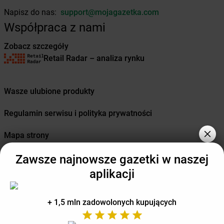
dino
Brwinów
Napisz do nas:
support@mojagazetka.com
dino
Brzeg
Współpraca z nami
dino
Brześć Kujawski
dino
Brzeszcze
Zobacz szczegóły
dino
Brzeziny
Retail Radar – analiza rynku
dino
Brzeźnio
dino
Brzeżno
Wasze ulubione produkty
dino
Brzostowo
dino
Brzozówiec
Regulamin serwisu i polityka prywatności
dino
Brzustów
dino
Brzyskorzystew
Mapa strony
dino
Bucz
dino
Buczek
Zawsze najnowsze gazetki w naszej
Wszystkie miasta z lokalizacjami sklepów
dino
Buczyna
aplikacji
dino
Budowo
dino
Budzisław Kościelny
dino
Budziszewice
+ 1,5 mln zadowolonych kupujących
Polska
Czechy
Ukraina
Litwa
Słowacja
Rumunia
dino
Budzów