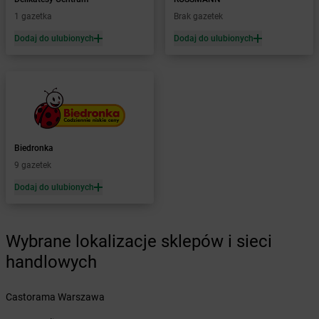
dino
Biadki
1 gazetka
Brak gazetek
dino
Biała
dino
Biała Parcela
Dodaj do ulubionych
Dodaj do ulubionych
dino
Biała Rawska
dino
Białaczów
dino
Białogard
dino
Białuń
dino
Białynin
dino
Biedrusko
Biedronka
dino
Bielawa
9 gazetek
dino
Bielawy
Dodaj do ulubionych
dino
Bielcza
dino
Bielewo
dino
Bielice
Wybrane lokalizacje sklepów i sieci
dino
Bielsk
handlowych
dino
Bielsk Podlaski
dino
Bieniewice
dino
Bieruń
Castorama Warszawa
dino
Bierutów