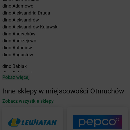
dino
Adamowo
dino
Aleksandria Druga
dino
Aleksandrów
dino
Aleksandrów Kujawski
dino
Andrychów
dino
Andrzejewo
dino
Antoniów
dino
Augustów
dino
Babiak
dino
Babimost
Pokaż więcej
dino
Baborów
dino
Baboszewo
Inne sklepy w miejscowości Otmuchów
dino
Baćkowice
dino
Zobacz wszystkie sklepy
Baczyna
dino
Bądkowo
dino
Bądkowo Kościelne
dino
Bąków
dino
Banie