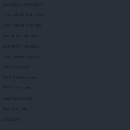
Castorama Warszawa
NETTO
Kalisz
NETTO
Kamień Pomorski
Leroy Merlin Warszawa
NETTO
Kamionki
Leroy Merlin Wrocław
NETTO
Karpacz
NETTO
Katowice
Castorama Wrocław
NETTO
Kazimierza Wielka
Castorama Rzeszów
NETTO
Kędzierzyn-Koźle
NETTO
Kępno
Leroy Merlin Rzeszów
NETTO
Kętrzyn
Action Szczecin
NETTO
Kęty
NETTO
Kielce
PEPCO Warszawa
NETTO
Kłaj
PEPCO Kraków
NETTO
Kłobuck
NETTO
Kłodawa
Dealz Warszawa
NETTO
Kluczbork
Dealz Gdańsk
NETTO
Knurów
NETTO
Kolbudy
OBI Lublin
NETTO
Koło