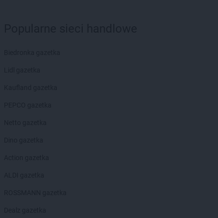
NETTO
Kołobrzeg
NETTO
Komorniki
Popularne sieci handlowe
NETTO
Konin
NETTO
Końskie
NETTO
Kórnik
Biedronka gazetka
NETTO
Kościan
Lidl gazetka
NETTO
Kościerzyna
NETTO
Kostrzyn
Kaufland gazetka
NETTO
Kostrzyn nad Odrą
PEPCO gazetka
NETTO
Koszalin
NETTO
Kowale
Netto gazetka
NETTO
Kowary
Dino gazetka
NETTO
Koziegłowy
NETTO
Kozienice
Action gazetka
NETTO
Kożuchy
ALDI gazetka
NETTO
Kraków
NETTO
Kraśnik
ROSSMANN gazetka
NETTO
Krosno Odrzańskie
Dealz gazetka
NETTO
Krotoszyn