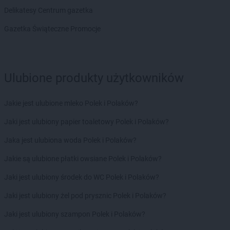
NETTO
Kurzelów
Delikatesy Centrum gazetka
NETTO
Kwidzyn
Gazetka Świąteczne Promocje
NETTO
Łabiszyn
NETTO
Łącko
NETTO
Łask
Ulubione produkty użytkowników
NETTO
Łaziska Górne
NETTO
Łęczna
Jakie jest ulubione mleko Polek i Polaków?
NETTO
Łęczyca
NETTO
Łobez
Jaki jest ulubiony papier toaletowy Polek i Polaków?
NETTO
Łodygowice
Jaka jest ulubiona woda Polek i Polaków?
NETTO
Łódź
NETTO
Łomianki
Jakie są ulubione płatki owsiane Polek i Polaków?
NETTO
Łosice
Jaki jest ulubiony środek do WC Polek i Polaków?
NETTO
Łowicz
NETTO
Łuków
Jaki jest ulubiony żel pod prysznic Polek i Polaków?
NETTO
Lębork
Jaki jest ulubiony szampon Polek i Polaków?
NETTO
Lędziny