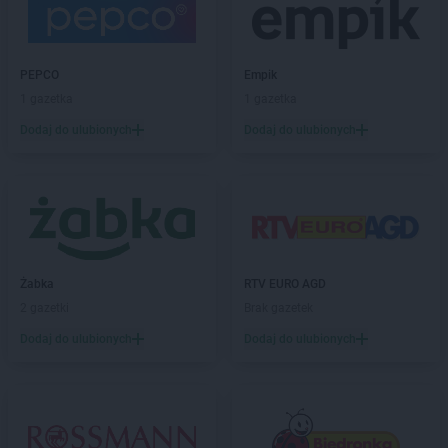
NETTO
Gliwice
NETTO
Głogów
NETTO
Głuchołazy
PEPCO
Empik
NETTO
Gniew
1 gazetka
1 gazetka
NETTO
Gniewkowo
NETTO
Gniezno
Dodaj do ulubionych
Dodaj do ulubionych
NETTO
Gołdap
NETTO
Goleniów
NETTO
Gołków
NETTO
Golub-Dobrzyń
NETTO
Góra
NETTO
Góra Kalwaria
Żabka
RTV EURO AGD
NETTO
Gorzów Wielkopolski
2 gazetki
Brak gazetek
NETTO
Gostyń
Dodaj do ulubionych
Dodaj do ulubionych
NETTO
Gostynin
NETTO
Gródków
NETTO
Grodzisk Mazowiecki
NETTO
Grodzisk Wielkopolski
NETTO
Grodzisko