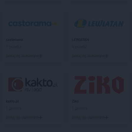
NETTO
Chojna
NETTO
Chojnice
NETTO
Chojnów
NETTO
Chorzów
NETTO
Choszczno
castorama
LEWIATAN
NETTO
Chrzanów
1 gazetka
4 gazetki
NETTO
Chrząstowice
NETTO
Ciechocinek
Dodaj do ulubionych
Dodaj do ulubionych
NETTO
Cieszyn
NETTO
Czaplinek
NETTO
Czarna Białostocka
NETTO
Czarnków
NETTO
Czechowice-Dziedzice
NETTO
Czeladź
kakto.pl
Ziko
NETTO
Czersk
1 gazetka
1 gazetka
NETTO
Czerwionka-Leszczyny
Dodaj do ulubionych
Dodaj do ulubionych
NETTO
Częstochowa
NETTO
Człuchów