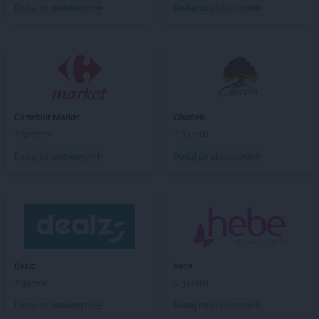
Dodaj do ulubionych
Dodaj do ulubionych
NETTO
Bolszewo
NETTO
Borzęcin Mały
NETTO
Braniewo
NETTO
Brodnica
NETTO
Brwinów
NETTO
Brzeg
NETTO
Brzeg Dolny
Carrefour Market
Chorten
NETTO
Brzeszcze
7 gazetek
2 gazetki
NETTO
Brzozów
Dodaj do ulubionych
Dodaj do ulubionych
NETTO
Buk
NETTO
Bydgoszcz
NETTO
Bystrzyca Kłodzka
NETTO
Bytom
NETTO
Bytów
NETTO
Chełmno
Dealz
hebe
NETTO
Chełmża
2 gazetki
3 gazetki
NETTO
Chocianów
Dodaj do ulubionych
Dodaj do ulubionych
NETTO
Chodzież