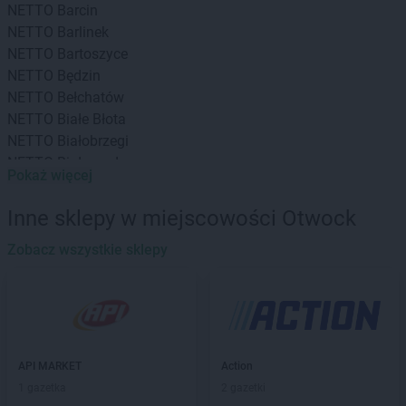
NETTO
Barcin
NETTO
Barlinek
NETTO
Bartoszyce
NETTO
Będzin
NETTO
Bełchatów
NETTO
Białe Błota
NETTO
Białobrzegi
NETTO
Białogard
Pokaż więcej
NETTO
Białystok
NETTO
Bielany Wrocławskie
Inne sklepy w miejscowości Otwock
NETTO
Bielawa
NETTO
Zobacz wszystkie sklepy
Bielsko-Biała
NETTO
Biłgoraj
NETTO
Biskupiec
NETTO
Blizne Jasińskiego
NETTO
Błonie
NETTO
Bochnia
API MARKET
Action
NETTO
Bogatynia
1 gazetka
2 gazetki
NETTO
Bolechowo