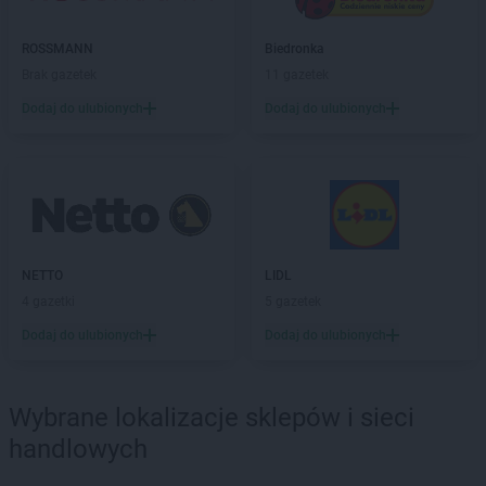
NETTO
Grudziądz
NETTO
Gryfice
ROSSMANN
Biedronka
NETTO
Gryfino
Brak gazetek
11 gazetek
NETTO
Gubin
Dodaj do ulubionych
Dodaj do ulubionych
NETTO
Iława
NETTO
Inowrocław
NETTO
Jaktorów
NETTO
Jarocin
NETTO
Jastrowie
NETTO
LIDL
NETTO
Jastrzębie-Zdrój
4 gazetki
5 gazetek
NETTO
Jawor
Dodaj do ulubionych
Dodaj do ulubionych
NETTO
Jaworze
NETTO
Jaworzno
NETTO
Jędrzejów
Wybrane lokalizacje sklepów i sieci
NETTO
Jelenia Góra
handlowych
NETTO
Jelonek
NETTO
Józefów