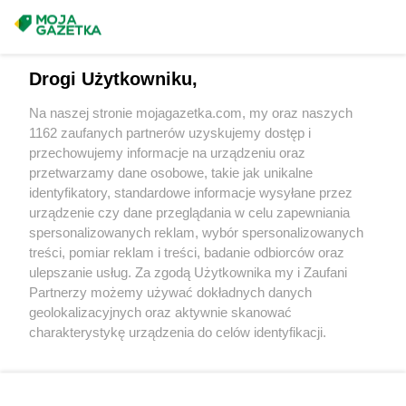
NETTO
Lwówek Śląski
Masz sugestie lub pytania?
NETTO
Maków Podhalański
Napisz do nas:
support@mojagazetka.com
NETTO
Malbork
Drogi Użytkowniku,
Współpraca z nami
NETTO
Marki
Na naszej stronie mojagazetka.com, my oraz naszych
NETTO
Miastko
Zobacz szczegóły
1162 zaufanych partnerów uzyskujemy dostęp i
NETTO
Michałowice
Retail Radar – analiza rynku
przechowujemy informacje na urządzeniu oraz
NETTO
Miechów
przetwarzamy dane osobowe, takie jak unikalne
NETTO
Międzyrzec Podlaski
identyfikatory, standardowe informacje wysyłane przez
NETTO
Międzyrzecz
Wasze ulubione produkty
urządzenie czy dane przeglądania w celu zapewniania
NETTO
Międzyzdroje
spersonalizowanych reklam, wybór spersonalizowanych
Regulamin serwisu i polityka prywatności
NETTO
Mierzyn
treści, pomiar reklam i treści, badanie odbiorców oraz
NETTO
Mikołów
ulepszanie usług. Za zgodą Użytkownika my i Zaufani
Mapa strony
Partnerzy możemy używać dokładnych danych
NETTO
Milanówek
geolokalizacyjnych oraz aktywnie skanować
NETTO
Milicz
Zawsze najnowsze gazetki w naszej
Wszystkie miasta z lokalizacjami sklepów
charakterystykę urządzenia do celów identyfikacji.
NETTO
Mińsk Mazowiecki
Ponieważ cenimy Twoją prywatność, prosimy o zgodę na
aplikacji
NETTO
Mława
korzystanie z tych technologii poprzez kliknięcie
NETTO
Mogilno
„Akceptuję”. Zgoda jest dobrowolna i zawsze możesz ją
NETTO
Morzyczyn