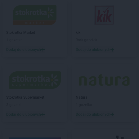
NETTO
Dąbrowa Górnicza
NETTO
Darłowo
NETTO
Dęblin
NETTO
Dębno
Stokrotka Market
kik
NETTO
Dobra
1 gazetka
Brak gazetek
NETTO
Dobre Miasto
Dodaj do ulubionych
Dodaj do ulubionych
NETTO
Dobrzeń Wielki
NETTO
Drawsko Pomorskie
NETTO
Drezdenko
NETTO
Działdowo
NETTO
Dzierzgoń
NETTO
Dzierżoniów
Stokrotka Supermarket
Natura
NETTO
Ełk
3 gazetki
1 gazetka
NETTO
Gajków
Dodaj do ulubionych
Dodaj do ulubionych
NETTO
Garwolin
NETTO
Gdańsk
NETTO
Gdynia