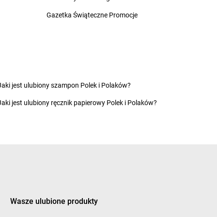
dino
Czermin
Gazetka Świąteczne Promocje
dino
Czernica
dino
Czerniejewo
a
dino
Czerniewice
dino
Czernina
w
dino
Czersk
ek
dino
Czerwieńsk
Jaki jest ulubiony szampon Polek i Polaków?
y
dino
Czerwin
Jaki jest ulubiony ręcznik papierowy Polek i Polaków?
 Dąbrówka
dino
Czerwińsk nad Wisłą
 Woda
dino
Czerwionka-Leszczyny
ów
dino
Czerwona Woda
cin
dino
Czerwonka Szlachecka
yły
dino
Częstochowa
Bór
dino
Człopa
as
dino
Człuchów
dino
Czyczkowy
y
Wasze ulubione produkty
ice-Dziedzice