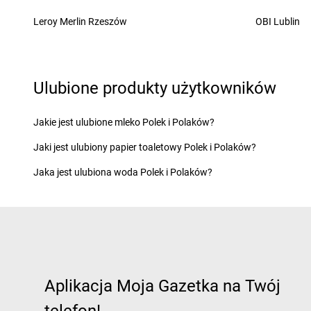
dino
Cekcyn
dino
Choceń
Leroy Merlin Rzeszów
OBI Lublin
dino
Ceków
dino
Chocianów
dino
Cerekwica
dino
Chocicza
dino
Cerkwica
dino
Chociwel
dino
Cewice
dino
Chocz
Ulubione produkty użytkowników
dino
Chachalnia
dino
Chodel
dino
Chalin
dino
Chodkowo-Dział
Jakie jest ulubione mleko Polek i Polaków?
dino
Chałupki
dino
Chodzież
Jaki jest ulubiony papier toaletowy Polek i Polaków?
dino
Charbrowo
dino
Chojna
dino
Charzyno
dino
Chojnice
Jaka jest ulubiona woda Polek i Polaków?
dino
Chąśno
dino
Chojno
dino
Chechło
dino
Chojny
dino
Chęciny
dino
Chorzów
dino
Chełm Śląski
dino
Choszczno
dino
Chełmno
dino
Chotków
dino
Chełmsko Śląskie
dino
Chróścice
dino
Chełmża
dino
Chróstnik
Aplikacja Moja Gazetka na Twój
dino
Chludowo
dino
Chrzan