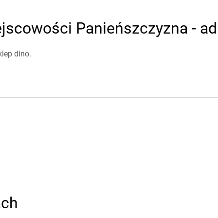
ejscowości Panieńszczyzna - adr
lep dino.
ach