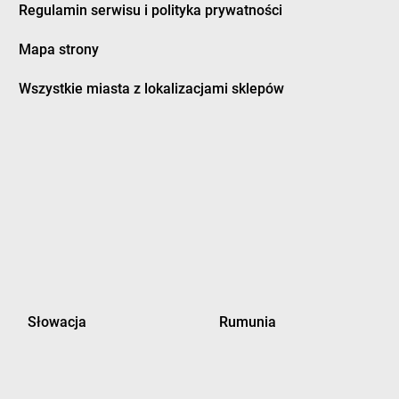
Regulamin serwisu i polityka prywatności
Mapa strony
owo
dino
Dygowo
Wszystkie miasta z lokalizacjami sklepów
o
dino
Dziadowa Kłoda
ów
dino
Działki Suskowolskie
o
dino
Działyń
i Młyn
dino
Dzierzgoń
o Pomorskie
dino
Dzierzgowo
dino
Dzierzkowice-Rynek
nko
dino
Dzierżoniów
ów
dino
Dzietrzniki
e-Kolonia
dino
Dziewierzewo
ca
dino
Dziwnów
k
dino
Dziwnówek
Słowacja
Rumunia
wo
dino
Dźwierzuty
m
i
i-Zdrój