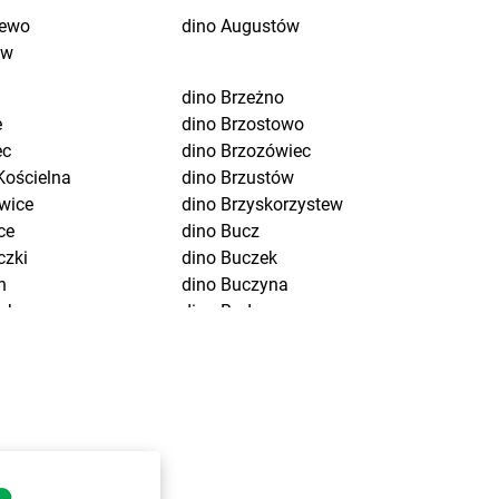
jewo
dino
Augustów
ów
dino
Brzeżno
e
dino
Brzostowo
ec
dino
Brzozówiec
Kościelna
dino
Brzustów
wice
dino
Brzyskorzystew
ce
dino
Bucz
czki
dino
Buczek
n
dino
Buczyna
uchom
dino
Budowo
wo-Letnisko
dino
Budzisław Kościelny
wice
dino
Budziszewice
w
dino
Budzów
dino
Budzyń
wo
dino
Bukowice
czyk
dino
Bukowiec
wice
dino
Bukówiec Górny