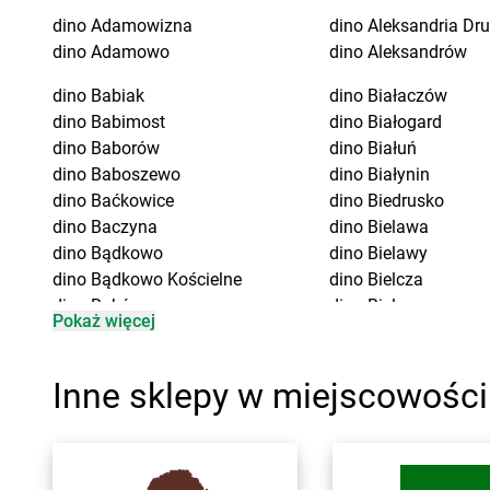
dino
Adamowizna
dino
Aleksandria Dr
dino
Adamowo
dino
Aleksandrów
dino
Babiak
dino
Białaczów
dino
Babimost
dino
Białogard
dino
Baborów
dino
Białuń
dino
Baboszewo
dino
Białynin
dino
Baćkowice
dino
Biedrusko
dino
Baczyna
dino
Bielawa
dino
Bądkowo
dino
Bielawy
dino
Bądkowo Kościelne
dino
Bielcza
dino
Bąków
dino
Bielewo
Pokaż więcej
dino
Banie
dino
Bielice
dino
Baranów
dino
Bielsk
dino
Baranowo
dino
Bielsk Podlaski
Inne sklepy w miejscowośc
dino
Barcin
dino
Bieniewice
dino
Barczewo
dino
Bieruń
dino
Barkowo
dino
Bierutów
dino
Barlinek
dino
Bierzglinek