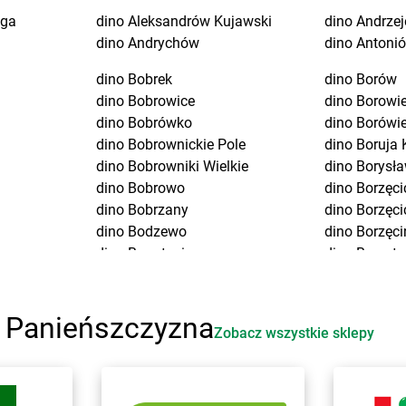
uga
dino
Aleksandrów Kujawski
dino
Andrze
dino
Andrychów
dino
Antoni
dino
Bobrek
dino
Borów
dino
Bobrowice
dino
Borowi
dino
Bobrówko
dino
Borówi
dino
Bobrownickie Pole
dino
Boruja 
dino
Bobrowniki Wielkie
dino
Borysła
dino
Bobrowo
dino
Borzęci
dino
Bobrzany
dino
Borzęci
dino
Bodzewo
dino
Borzęci
dino
Bogatynia
dino
Borzyt
dino
Bogucice
dino
Boszko
dino
Boguszów-Gorce
dino
Bożejo
dino
Boguszyce
dino
Bożnó
i Panieńszczyzna
Zobacz wszystkie sklepy
dino
Boguty-Żurawie
dino
Branice
dino
Bojadła
dino
Branie
dino
Bojano
dino
Brańsz
dino
Bojszowy
dino
Braszo