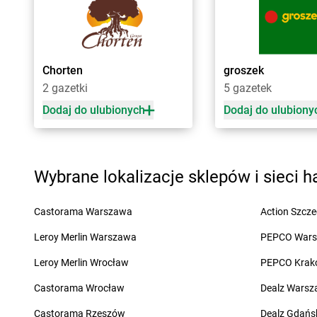
dino
Bartniczka
dino
Bierzwienna Dł
dino
Baruchowo
dino
Bierzwnik
dino
Barwice
dino
Biesiekierz
dino
Będków
dino
Bieżuń
Chorten
groszek
dino
Bedlno
dino
Bieżyń
2 gazetki
5 gazetek
dino
Bełchatów
dino
Bilcza
Dodaj do ulubionych
Dodaj do ulubiony
dino
Bełchów
dino
Biskupice
dino
Bełdów
dino
Biskupice Ołob
dino
Belęcin
dino
Biskupiec
dino
Bełk
dino
Bisztynek
Wybrane lokalizacje sklepów i sieci 
dino
Benice
dino
Bławaty
dino
Bestwina
dino
Błędów
Castorama Warszawa
Action Szcze
dino
Biadki
dino
Bledzew
dino
Biała
dino
Blizno
Leroy Merlin Warszawa
PEPCO War
dino
Biała Parcela
dino
Bliżyn
Leroy Merlin Wrocław
PEPCO Krak
dino
Biała Rawska
dino
Bobolice
Castorama Wrocław
Dealz Wars
dino
Cedynia
dino
Chobienia
Castorama Rzeszów
Dealz Gdańs
dino
Cekanowo
dino
Chobienice