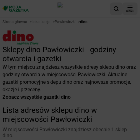
MENU
Strona główna
>
Lokalizacje
>
Pawłowiczki
>
dino
Sklepy dino Pawłowiczki - godziny
otwarcia i gazetki
W tym miejscu znajdziesz wszystkie adresy sklepu dino oraz
godziny otwarcia w miejscowości Pawłowiczki. Aktualne
gazetki promocyjne sklepu dino oraz najnowsze promocje,
okazje i przeceny.
Zobacz wszystkie gazetki dino
Lista adresów sklepu dino w
miejscowości Pawłowiczki
W miejscowości Pawłowiczki znajdziesz obecnie 1 sklep
dino.