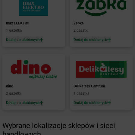
dino
Banie
dino
Baranów
dino
Baranowo
max ELEKTRO
Żabka
dino
Barcin
1 gazetka
2 gazetki
dino
Barczewo
Dodaj do ulubionych
Dodaj do ulubionych
dino
Barkowo
dino
Barlinek
dino
Bartniczka
dino
Baruchowo
dino
Barwice
dino
Będków
dino
Bedlno
dino
Delikatesy Centrum
dino
Bełchatów
2 gazetki
1 gazetka
dino
Bełchów
Dodaj do ulubionych
Dodaj do ulubionych
dino
Bełdów
dino
Belęcin
dino
Bełk
Wybrane lokalizacje sklepów i sieci
dino
Benice
handlowych
dino
Bestwina