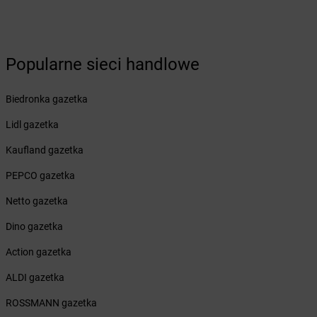
dino
Bierutów
dino
Bierzglinek
dino
Bierzwienna Długa
dino
Bierzwnik
Popularne sieci handlowe
dino
Biesiekierz
dino
Bieżuń
Biedronka gazetka
dino
Bieżyń
dino
Bilcza
Lidl gazetka
dino
Biskupice
Kaufland gazetka
dino
Biskupice Ołoboczne
dino
Biskupiec
PEPCO gazetka
dino
Bisztynek
Netto gazetka
dino
Bławaty
dino
Błędów
Dino gazetka
dino
Bledzew
Action gazetka
dino
Blizno
dino
Bliżyn
ALDI gazetka
dino
Bobolice
ROSSMANN gazetka
dino
Bobrek