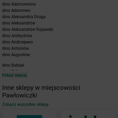
dino
Adamowizna
dino
Adamowo
dino
Aleksandria Druga
dino
Aleksandrów
dino
Aleksandrów Kujawski
dino
Andrychów
dino
Andrzejewo
dino
Antoniów
dino
Augustów
dino
Babiak
dino
Babimost
Pokaż więcej
dino
Baborów
dino
Baboszewo
Inne sklepy w miejscowości
dino
Baćkowice
Pawłowiczki
dino
Baczyna
dino
Bądkowo
Zobacz wszystkie sklepy
dino
Bądkowo Kościelne
dino
Bąków