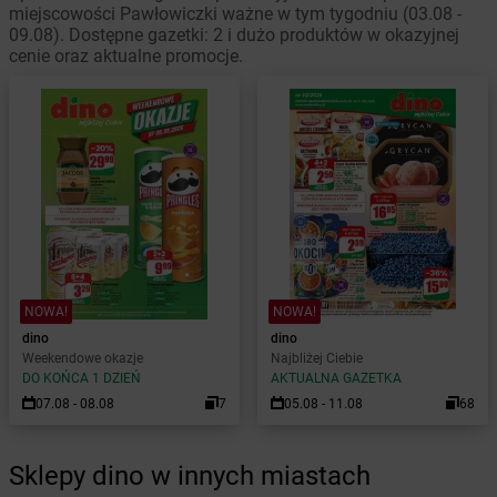
miejscowości Pawłowiczki ważne w tym tygodniu (03.08 -
09.08). Dostępne gazetki: 2 i dużo produktów w okazyjnej
cenie oraz aktualne promocje.
NOWA!
NOWA!
dino
dino
Weekendowe okazje
Najbliżej Ciebie
DO KOŃCA 1 DZIEŃ
AKTUALNA GAZETKA
07.08 - 08.08
7
05.08 - 11.08
68
Sklepy dino w innych miastach