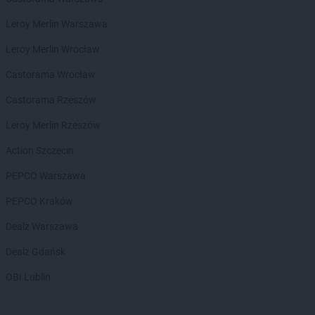
Gama
Chalin
Leroy Merlin Warszawa
Gama
Chamsk
Gama
Chełm
Leroy Merlin Wrocław
Gama
Chodecz
Castorama Wrocław
Gama
Chrapoń
Gama
Chwarszczany
Castorama Rzeszów
Gama
Ciechanów
Leroy Merlin Rzeszów
Gama
Ciężkowice
Gama
Czarna
Action Szczecin
Gama
Czarna Góra
PEPCO Warszawa
Gama
Czarnolas
Gama
Czermno
PEPCO Kraków
Gama
Częstochowa
Dealz Warszawa
Gama
Ćmiłów
Dealz Gdańsk
Gama
Dąbrowa Białostocka
OBI Lublin
Gama
Dąbrówka-Ług
Gama
Darłowo