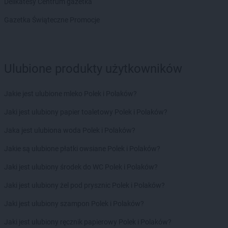
Delikatesy Centrum gazetka
Gama
Gniewoszów
Gazetka Świąteczne Promocje
Gama
Gnojno
Gama
Gołogłowy
Gama
Górzno
Gama
Gorzów Wielkopolski
Ulubione produkty użytkowników
Gama
Gózd
Gama
Gozdowo
Jakie jest ulubione mleko Polek i Polaków?
Gama
Grabowo
Gama
Grajewo
Jaki jest ulubiony papier toaletowy Polek i Polaków?
Gama
Grębiszew
Jaka jest ulubiona woda Polek i Polaków?
Gama
Grodzisk
Gama
Gryfino
Jakie są ulubione płatki owsiane Polek i Polaków?
Gama
Gwoździec
Jaki jest ulubiony środek do WC Polek i Polaków?
Gama
Hajnówka
Jaki jest ulubiony żel pod prysznic Polek i Polaków?
Gama
Hostynne-Kolonia
Jaki jest ulubiony szampon Polek i Polaków?
Gama
Iława
Gama
Izbica Kujawska
Jaki jest ulubiony ręcznik papierowy Polek i Polaków?