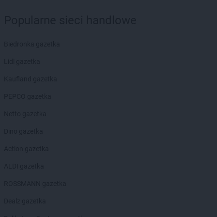
Gama
Dobieszyn
Gama
Dobrcz
Popularne sieci handlowe
Gama
Dobre Miasto
Gama
Dobrojewo
Biedronka gazetka
Gama
Dobrska-Kolonia
Gama
Dobrynia
Lidl gazetka
Gama
Downary-Plac
Kaufland gazetka
Gama
Dylągowa
Gama
Działoszyn
PEPCO gazetka
Gama
Dzierzążnia
Netto gazetka
Gama
Ełk
Dino gazetka
Gama
Gąbin
Action gazetka
Gama
Garwolin
ALDI gazetka
Gama
Giżycko
Gama
Glinki
ROSSMANN gazetka
Gama
Głogów
Dealz gazetka
Gama
Gniewino
Gama
Gniewkowo