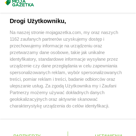
Gama
Kiwity
Masz sugestie lub pytania?
Gama
Klęczany
Gama
Kleosin
Napisz do nas:
support@mojagazetka.com
Drogi Użytkowniku,
Gama
Klichy
Współpraca z nami
Gama
Klimontów
Na naszej stronie mojagazetka.com, my oraz naszych
Zobacz szczegóły
Gama
Kłuśno
1162 zaufanych partnerów uzyskujemy dostęp i
Retail Radar – analiza rynku
Gama
Koczała
przechowujemy informacje na urządzeniu oraz
Gama
Kołobrzeg
przetwarzamy dane osobowe, takie jak unikalne
identyfikatory, standardowe informacje wysyłane przez
Gama
Komarówka Podlaska
Wasze ulubione produkty
urządzenie czy dane przeglądania w celu zapewniania
Gama
Kończyce Wielkie
spersonalizowanych reklam, wybór spersonalizowanych
Gama
Koneck
Regulamin serwisu i polityka prywatności
treści, pomiar reklam i treści, badanie odbiorców oraz
Gama
Końskie
ulepszanie usług. Za zgodą Użytkownika my i Zaufani
Gama
Kopanie
Mapa strony
Partnerzy możemy używać dokładnych danych
Gama
Kopki
geolokalizacyjnych oraz aktywnie skanować
Gama
Korycin
Zawsze najnowsze gazetki w naszej
Wszystkie miasta z lokalizacjami sklepów
charakterystykę urządzenia do celów identyfikacji.
Gama
Korzeniewo
Ponieważ cenimy Twoją prywatność, prosimy o zgodę na
aplikacji
Gama
Kościerzyna
korzystanie z tych technologii poprzez kliknięcie
Gama
Kosów Lacki
„Akceptuję”. Zgoda jest dobrowolna i zawsze możesz ją
+ 1,5 mln zadowolonych kupujących
Gama
Kosumce
zmienić/wycofać klikając przycisk ustawień prywatności
Polska
Czechy
Ukraina
Litwa
Słowacja
Rumunia