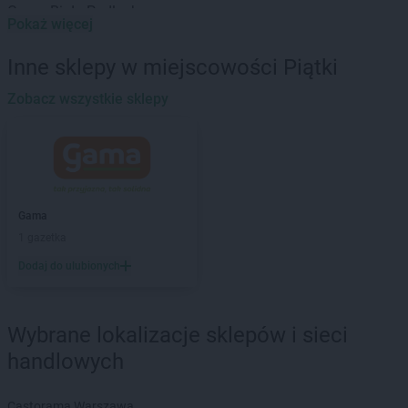
Gama
Biała Podlaska
Pokaż więcej
Gama
Białka
Gama
Białka Tatrzańska
Inne sklepy w miejscowości Piątki
Gama
Białystok
Gama
Zobacz wszystkie sklepy
Bieliny
Gama
Bielsk Podlaski
Gama
Biskupice
Gama
Bobolice
Gama
Bodzanów
Gama
Borzyszkowy
Gama
Gama
Bożniewice
1 gazetka
Gama
Brodnica
Dodaj do ulubionych
Gama
Brzegi
Gama
Brześć Kujawski
Gama
Bukowina Tatrzańska
Wybrane lokalizacje sklepów i sieci
Gama
Busko-Zdrój
handlowych
Gama
Bytów
Gama
Cetuń
Castorama Warszawa