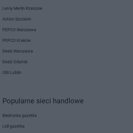
Biedronka
Bielany Wrocławskie
Leroy Merlin Rzeszów
Biedronka
Bielawa
Action Szczecin
Biedronka
Bielsk
Biedronka
Bielsk Podlaski
PEPCO Warszawa
Biedronka
Bielsko-Biała
PEPCO Kraków
Biedronka
Biertowice
Biedronka
Bieruń
Dealz Warszawa
Biedronka
Bierutów
Dealz Gdańsk
Biedronka
Biłgoraj
Biedronka
Biskupice
OBI Lublin
Biedronka
Biskupiec
Biedronka
Blachownia
Biedronka
Błażowa
Biedronka
Błędów
Popularne sieci handlowe
Biedronka
Bliżyn
Biedronka
Błonie
Biedronka gazetka
Biedronka
Bobolice
Lidl gazetka
Biedronka
Bobowa