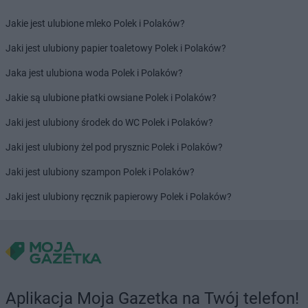
Biedronka
Borne Sulinowo
Jakie jest ulubione mleko Polek i Polaków?
Biedronka
Borówiec
Biedronka
Branice
Jaki jest ulubiony papier toaletowy Polek i Polaków?
Biedronka
Braniewo
Jaka jest ulubiona woda Polek i Polaków?
Biedronka
Brańsk
Biedronka
Brenna
Jakie są ulubione płatki owsiane Polek i Polaków?
Biedronka
Brodnica
Jaki jest ulubiony środek do WC Polek i Polaków?
Biedronka
Brusy
Biedronka
Brwinów
Jaki jest ulubiony żel pod prysznic Polek i Polaków?
Biedronka
Brzeg
Jaki jest ulubiony szampon Polek i Polaków?
Biedronka
Brzeg Dolny
Biedronka
Brześć Kujawski
Jaki jest ulubiony ręcznik papierowy Polek i Polaków?
Biedronka
Brzesko
Biedronka
Brzeszcze
Biedronka
Brzeziny
Biedronka
Brzezna
Biedronka
Brzeźnio
Biedronka
Brzostek
Aplikacja Moja Gazetka na Twój telefon!
Biedronka
Brzoza