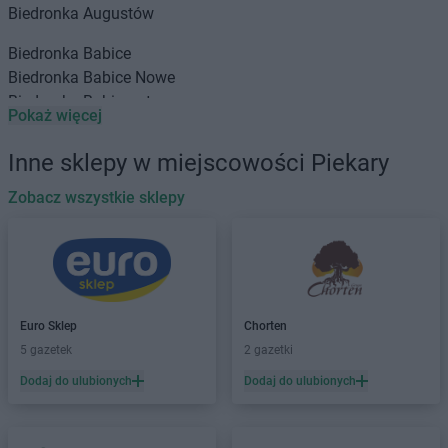
Biedronka
Augustów
Biedronka
Babice
Biedronka
Babice Nowe
Biedronka
Babimost
Pokaż więcej
Biedronka
Baborów
Biedronka
Banie
Inne sklepy w miejscowości Piekary
Biedronka
Banie Mazurskie
Biedronka
Zobacz wszystkie sklepy
Banino
Biedronka
Baniocha
Biedronka
Baranowo
Biedronka
Barciany
Biedronka
Barcin
Biedronka
Barczewo
Euro Sklep
Chorten
Biedronka
Bardo
5 gazetek
2 gazetki
Biedronka
Barlinek
Dodaj do ulubionych
Dodaj do ulubionych
Biedronka
Bartoszyce
Biedronka
Barwice
Biedronka
Będzin