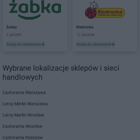
Biedronka
Bełchatów
Biedronka
Bełżyce
Biedronka
Bestwina
Biedronka
Bezrzecze
Żabka
Biedronka
Biedronka
Biała
2 gazetki
12 gazetek
Biedronka
Biała Parcela
Dodaj do ulubionych
Dodaj do ulubionych
Biedronka
Biała Piska
Biedronka
Biała Podlaska
Biedronka
Biała Rawska
Wybrane lokalizacje sklepów i sieci
Biedronka
Białe Błota
handlowych
Biedronka
Białka
Biedronka
Białka Tatrzańska
Castorama Warszawa
Biedronka
Białobrzegi
Biedronka
Białogard
Leroy Merlin Warszawa
Biedronka
Biały Bór
Leroy Merlin Wrocław
Biedronka
Białystok
Biedronka
Biecz
Castorama Wrocław
Biedronka
Biedronka
Castorama Rzeszów
Biedronka
Biedrusko