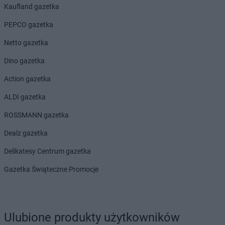
Biedronka
Bobrowiec
Kaufland gazetka
Biedronka
Bobrowniki
PEPCO gazetka
Biedronka
Bochnia
Biedronka
Bochotnica
Netto gazetka
Biedronka
Bochotnica-Kolonia
Dino gazetka
Biedronka
Bodzentyn
Biedronka
Bogacica
Action gazetka
Biedronka
Bogatynia
ALDI gazetka
Biedronka
Boguchwała
Biedronka
Boguszów-Gorce
ROSSMANN gazetka
Biedronka
Bojano
Dealz gazetka
Biedronka
Bolesławice
Biedronka
Bolesławiec
Delikatesy Centrum gazetka
Biedronka
Bolków
Gazetka Świąteczne Promocje
Biedronka
Bolszewo
Biedronka
Bońki
Biedronka
Borek Wielkopolski
Biedronka
Borki
Ulubione produkty użytkowników
Biedronka
Borkowo