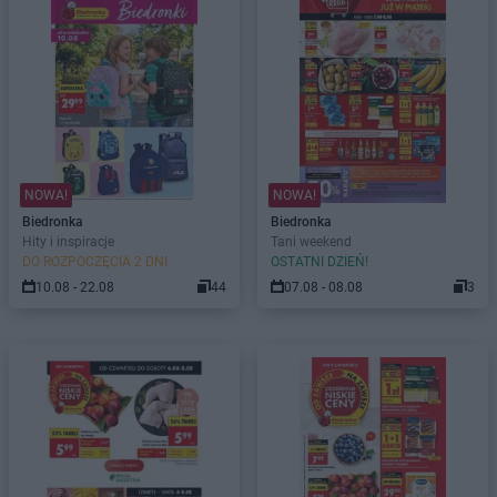
NOWA!
NOWA!
Biedronka
Biedronka
Hity i inspiracje
Tani weekend
DO ROZPOCZĘCIA 2 DNI
OSTATNI DZIEŃ!
10.08 - 22.08
44
07.08 - 08.08
3