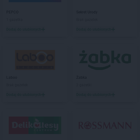
groszek
Bisztynek
groszek
Błażkowa
PEPCO
Sekret Urody
groszek
Błażowa
1 gazetka
Brak gazetek
groszek
Błażowa Górna
Dodaj do ulubionych
Dodaj do ulubionych
groszek
Błędów
groszek
Bledzew
groszek
Błogie Szlacheckie
groszek
Bobrowiec
groszek
Bobrowniki Małe
groszek
Boby-Kolonia
groszek
Laboo
Bochnia
Żabka
groszek
Brak gazetek
Bodzanów
2 gazetki
groszek
Bogate
Dodaj do ulubionych
Dodaj do ulubionych
groszek
Bogatki
groszek
Bogoria
groszek
Bogucin
groszek
Bogumiłowice
groszek
Bojanów
groszek
Bojszowy Nowe