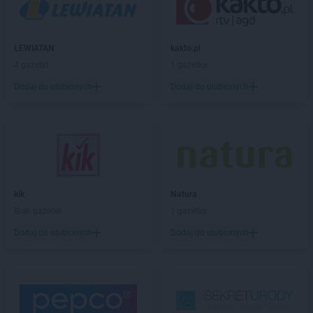
groszek
Białobrzeg
groszek
Białochowo
groszek
Biały Dunajec
LEWIATAN
kakto.pl
groszek
Białystok
4 gazetki
1 gazetka
groszek
Biardy
groszek
Biejkowska Wola
Dodaj do ulubionych
Dodaj do ulubionych
groszek
Bielcza
groszek
Bieliniec
groszek
Bielsko-Biała
groszek
Bieniów
groszek
Bierzwienna Długa
groszek
Bierzwnica
kik
Natura
groszek
Biesiadki
Brak gazetek
1 gazetka
groszek
Biłgoraj
Dodaj do ulubionych
Dodaj do ulubionych
groszek
Binino
groszek
Bircza
groszek
Biskupice
groszek
Biskupiec
groszek
Biszcza