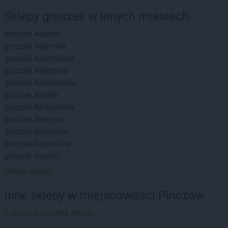
Sklepy groszek w innych miastach
groszek
Adamin
groszek
Adamów
groszek
Adamówka
groszek
Albigowa
groszek
Aleksandria
groszek
Amelin
groszek
Andrychów
groszek
Annopol
groszek
Antoniów
groszek
Augustów
groszek
Aurelin
Pokaż więcej
groszek
Babiak
groszek
Babice
Inne sklepy w miejscowości Pińczów
groszek
Babimost
groszek
Zobacz wszystkie sklepy
Bądki
groszek
Bakałarzewo