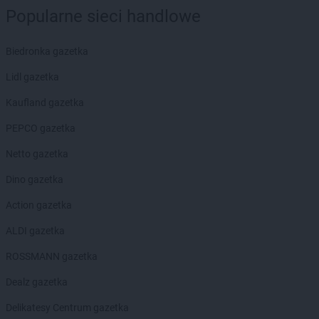
groszek
Bysławek
Popularne sieci handlowe
groszek
Byszwałd
groszek
Bytom
Biedronka gazetka
groszek
Bzianka
Lidl gazetka
groszek
Cedry Małe
Kaufland gazetka
groszek
Cekcyn
groszek
Ceków
PEPCO gazetka
groszek
Celiny
Netto gazetka
groszek
Charzewice
groszek
Chełchy
Dino gazetka
groszek
Chełm
Action gazetka
groszek
Chmiel
groszek
Chmielek
ALDI gazetka
groszek
Chmielinko
ROSSMANN gazetka
groszek
Chmielnik
groszek
Chobrzany
Dealz gazetka
groszek
Chochołów
Delikatesy Centrum gazetka
groszek
Chocz