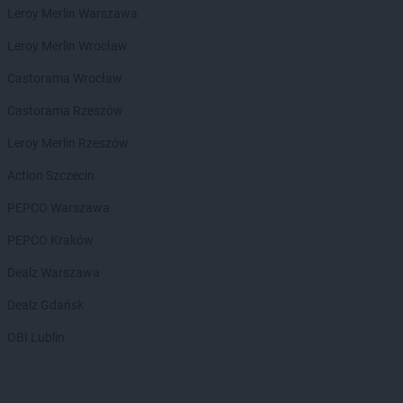
groszek
Brzeszcze
Leroy Merlin Warszawa
groszek
Brzezie
groszek
Brzezinka
Leroy Merlin Wrocław
groszek
Brzeziny
Castorama Wrocław
groszek
Brzeźnik
groszek
Brzeźno
Castorama Rzeszów
groszek
Brzoza
Leroy Merlin Rzeszów
groszek
Brzozie
groszek
Brzozowa Gać
Action Szczecin
groszek
Budzisko
PEPCO Warszawa
groszek
Budzyń
groszek
Bukowina Tatrzańska
PEPCO Kraków
groszek
Bukowno
Dealz Warszawa
groszek
Bychawa
groszek
Bychawka Trzecia-Kolonia
Dealz Gdańsk
groszek
Byczyna
OBI Lublin
groszek
Bydgoszcz
groszek
Bysina
groszek
Bysław