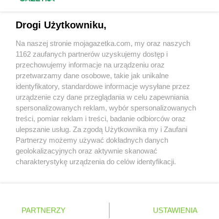
groszek
Czechowice-Dziedzice
groszek
Czeladź
Napisz do nas:
support@mojagazetka.com
Drogi Użytkowniku,
groszek
Czerchów
Współpraca z nami
groszek
Czerniejew
Na naszej stronie mojagazetka.com, my oraz naszych
groszek
Czersk
Zobacz szczegóły
1162 zaufanych partnerów uzyskujemy dostęp i
groszek
Czerwin
Retail Radar – analiza rynku
przechowujemy informacje na urządzeniu oraz
groszek
Czerwonak
przetwarzamy dane osobowe, takie jak unikalne
groszek
Czerwonka
identyfikatory, standardowe informacje wysyłane przez
Wasze ulubione produkty
groszek
Częstkowo
urządzenie czy dane przeglądania w celu zapewniania
groszek
Częstoborowice
spersonalizowanych reklam, wybór spersonalizowanych
Regulamin serwisu i polityka prywatności
groszek
treści, pomiar reklam i treści, badanie odbiorców oraz
Częstochowa
ulepszanie usług. Za zgodą Użytkownika my i Zaufani
groszek
Człuchów
Mapa strony
Partnerzy możemy używać dokładnych danych
groszek
Czudec
geolokalizacyjnych oraz aktywnie skanować
groszek
Czyżowice
Zawsze najnowsze gazetki w naszej
Wszystkie miasta z lokalizacjami sklepów
charakterystykę urządzenia do celów identyfikacji.
Ponieważ cenimy Twoją prywatność, prosimy o zgodę na
aplikacji
groszek
Ćwiklice
korzystanie z tych technologii poprzez kliknięcie
groszek
Dąbie
„Akceptuję”. Zgoda jest dobrowolna i zawsze możesz ją
+ 1,5 mln zadowolonych kupujących
groszek
zmienić/wycofać klikając przycisk ustawień prywatności
Dąbrowa
Polska
Czechy
Ukraina
Litwa
Słowacja
Rumunia
PARTNERZY
USTAWIENIA
znajdujący się w lewym dolnym rogu strony
groszek
Dąbrowa Białostocka