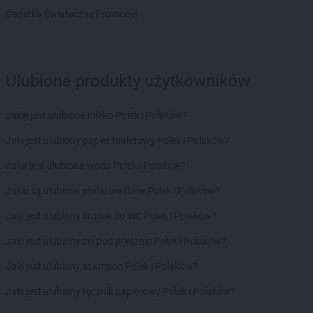
groszek
Chodel
Gazetka Świąteczne Promocje
groszek
Chodzież
groszek
Chojeniec-Kolonia
groszek
Chojnice
groszek
Chojnów
Ulubione produkty użytkowników
groszek
Chorki
groszek
Chorzelów
Jakie jest ulubione mleko Polek i Polaków?
groszek
Chorzeszów
groszek
Jaki jest ulubiony papier toaletowy Polek i Polaków?
Chorzew
groszek
Chorzów
Jaka jest ulubiona woda Polek i Polaków?
groszek
Chroberz
groszek
Jakie są ulubione płatki owsiane Polek i Polaków?
Chrusty
groszek
Chruszczewo
Jaki jest ulubiony środek do WC Polek i Polaków?
groszek
Chrzanów
groszek
Jaki jest ulubiony żel pod prysznic Polek i Polaków?
Chrząstowice
groszek
Chwałowice
Jaki jest ulubiony szampon Polek i Polaków?
groszek
Chwaszczyno
groszek
Jaki jest ulubiony ręcznik papierowy Polek i Polaków?
Ciche
groszek
Cichostów-Kolonia