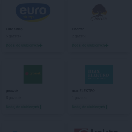
groszek
Bałoszyce
groszek
Bandysie
groszek
Baniocha
groszek
Bańska Niżna
Euro Sklep
Chorten
groszek
Baranowo
5 gazetek
2 gazetki
groszek
Barciany
Dodaj do ulubionych
Dodaj do ulubionych
groszek
Barczewo
groszek
Barnim
groszek
Bartoszyce
groszek
Bażanówka
groszek
Będzin
groszek
Bełk
groszek
Bełżec
groszek
max ELEKTRO
groszek
Bemowizna
5 gazetek
1 gazetka
groszek
Berezka
Dodaj do ulubionych
Dodaj do ulubionych
groszek
Biała
groszek
Biała Podlaska
groszek
Białoboki