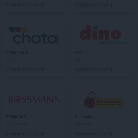
Twój Market
Pleszew
Dodaj do ulubionych
Dodaj do ulubionych
Twój Market
Posada
Twój Market
Powidz
Twój Market
Poznań
Twój Market
Przeźmierowo
Twój Market
Pyzdry
Chata Polska
dino
Twój Market
Radziejów
2 gazetki
1 gazetka
Twój Market
Rychwał
Dodaj do ulubionych
Dodaj do ulubionych
Twój Market
Skulsk
Twój Market
Sławsk
Twój Market
Słupca
Twój Market
Solec Kujawski
Twój Market
Sompolinek
Twój Market
Sompolno
ROSSMANN
Biedronka
Twój Market
Stawiszyn
Brak gazetek
9 gazetek
Twój Market
Strzałkowo
Twój Market
Strzelno
Dodaj do ulubionych
Dodaj do ulubionych