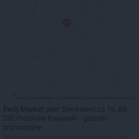
Leaflet
Stadia Maps
OpenMapTiles
OpenStreetMap
|
©
, ©
©
contributors
Twój Market
plac Sienkiewicza 16, 88-
230 Piotrków Kujawski - gazetki
promocyjne
Sprawdź aktualne gazetki promocyjne sieci sklepów Twój