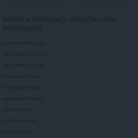
Twój Market
Ślesin
Twój Market
Środa Wielkopolska
Wybrane lokalizacje sklepów i sieci
handlowych
Twój Market
Toruń
Twój Market
Trzemeszno
Twój Market
Turek
Castorama Warszawa
Twój Market
Leroy Merlin Warszawa
Wągrowiec
Twój Market
Wierzbinek
Leroy Merlin Wrocław
Twój Market
Wilczyn
Twój Market
Castorama Wrocław
Włocławek
Twój Market
Września
Castorama Rzeszów
Twój Market
Zagórów
Leroy Merlin Rzeszów
Twój Market
Żerków
Action Szczecin
PEPCO Warszawa
PEPCO Kraków