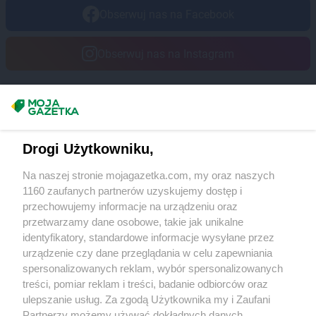
Obserwuj nas na Facebook
Obserwuj nas na Instagram
Masz sugestie lub pytania?
Napisz do nas:
support@mojagazetka.com
Drogi Użytkowniku,
Współpraca z nami
Na naszej stronie mojagazetka.com, my oraz naszych
Zobacz szczegóły
1160 zaufanych partnerów uzyskujemy dostęp i
Retail Radar – analiza rynku
przechowujemy informacje na urządzeniu oraz
przetwarzamy dane osobowe, takie jak unikalne
identyfikatory, standardowe informacje wysyłane przez
Wasze ulubione produkty
urządzenie czy dane przeglądania w celu zapewniania
spersonalizowanych reklam, wybór spersonalizowanych
Regulamin serwisu i polityka prywatności
treści, pomiar reklam i treści, badanie odbiorców oraz
ulepszanie usług. Za zgodą Użytkownika my i Zaufani
Mapa strony
Partnerzy możemy używać dokładnych danych