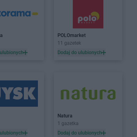
wnia
ALDI
Lubliniec
ALDI
Luboń
ma
POLOmarket
a
11 gazetek
ło
ALDI
Mysłowice
órz
ALDI
Myszków
 ulubionych
Dodaj do ulubionych
arg
ALDI
Nysa
 Mazowiecki
ów
na
Natura
y
1 gazetka
ice
 ulubionych
Dodaj do ulubionych