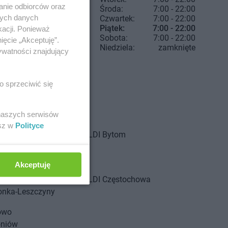
anie odbiorców oraz
Środa:
7:00 - 22:00
nych danych
Czwartek:
7:00 - 22:00
Piątek:
7:00 - 22:00
kacji. Ponieważ
Sobota:
7:00 - 22:00
ięcie „Akceptuję”.
Niedziela:
zamknięte
ywatności znajdujący
o sprzeciwić się
 naszych serwisów
esz w
Polityce
ALDI
Bytom
ny
zcz
Akceptuję
wice-Dziedzice
ALDI
Częstochowa
onka-Leszczyny
owo
oniów