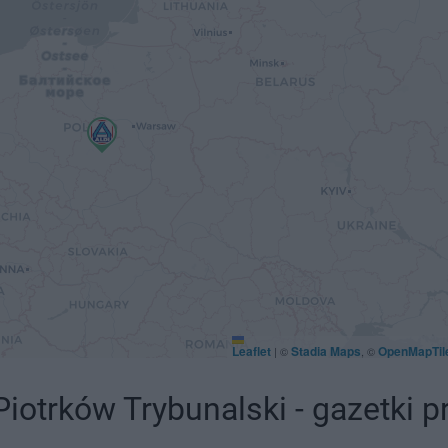
Leaflet
Stadia Maps
OpenMapTil
|
©
, ©
iotrków Trybunalski - gazetki 