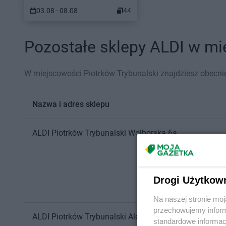
03.08 - 08.08
44
Pozostałe sklepy ALDI w mie
W miejscowości Piotrków Trybunalski znajdziesz obecnie
Nazwa i adres sklepu
ALDI
Piotrków Trybunalski
Wolborska 6a
Drogi Użytkow
Na naszej stronie mo
przechowujemy informa
ALDI
Piotrków Trybunalski
Aleje Generała Władysława 
standardowe informac