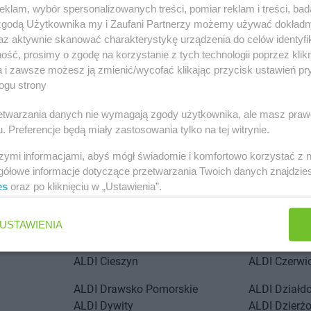
klam, wybór spersonalizowanych treści, pomiar reklam i treści, bad
 zgodą Użytkownika my i Zaufani Partnerzy możemy używać dokład
az aktywnie skanować charakterystykę urządzenia do celów identyfi
ść, prosimy o zgodę na korzystanie z tych technologii poprzez klikn
a i zawsze możesz ją zmienić/wycofać klikając przycisk ustawień pr
ogu strony
ach
rzetwarzania danych nie wymagają zgody użytkownika, ale masz praw
. Preferencje będą miały zastosowania tylko na tej witrynie.
ALDI
Augustów
szymi informacjami, abyś mógł świadomie i komfortowo korzystać z
gółowe informacje dotyczące przetwarzania Twoich danych znajdzi
ALDI
Bieruń
ALDI
Brzeg
es
oraz po kliknięciu w „Ustawienia”.
ALDI
Blachownia
ALDI
Brzezi
ALDI
Bochnia
ALDI
Bydgos
USTAWIENIA
ALDI
Ciechanów
ALDI
Czecho
ALDI
Cieszyn
ALDI
Czerwi
ALDI
Drawsko Pomorskie
ALDI
Działd
ALDI
Dywity
ALDI
Dzierż