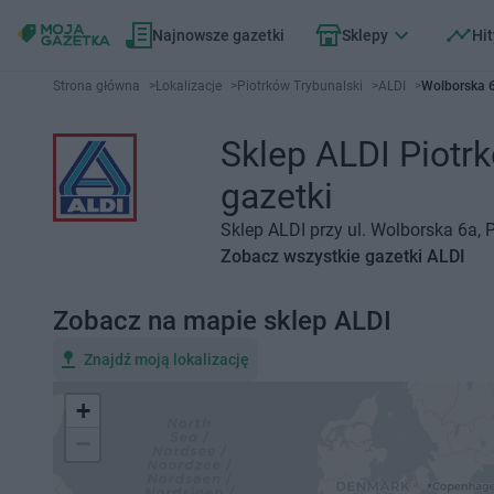
Najnowsze gazetki
Sklepy
Hit
Strona główna
>
Lokalizacje
>
Piotrków Trybunalski
>
ALDI
>
Wolborska 6
Sklep ALDI Piotrk
gazetki
Sklep ALDI przy ul. Wolborska 6a, 
Zobacz wszystkie gazetki ALDI
Zobacz na mapie sklep ALDI
Znajdź moją lokalizację
+
−