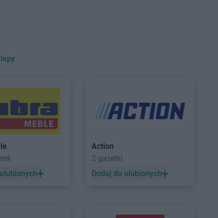
sk Wielkopolski
ądz
klepy
a Góra
ów
le
Action
etek
2 gazetki
w
ALDI
Kryspinów
wice
ALDI
Kutno
 ulubionych
Dodaj do ulubionych
ALDI
Kwidzyn
 Odrzańskie
zyn