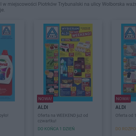
 w miejscowości Piotrków Trybunalski na ulicy Wolborska ważne
je.
NOWA!
NOWA!
ALDI
ALDI
było!
Oferta na WEEKEND już od
Oferta od 
czwartku!
DO KOŃCA 1 DZIEŃ
DO ROZPO