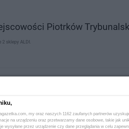
jscowości Piotrków Trybunalski
 2 sklepy ALDI.
niku,
jagazetka.com, my oraz naszych 1162 zaufanych partnerów uzyskuj
cje na urządzeniu oraz przetwarzamy dane osobowe, takie jak unika
Sikorskiego 5
je wysyłane przez urządzenie czy dane przeglądania w celu zapewn