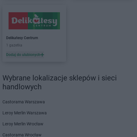
groszek
Barnim
groszek
Bartoszyce
groszek
Bażanówka
groszek
Będzin
groszek
Bełk
groszek
Bełżec
Delikatesy Centrum
groszek
Bemowizna
1 gazetka
groszek
Berezka
Dodaj do ulubionych
groszek
Biała
groszek
Biała Podlaska
groszek
Białoboki
Wybrane lokalizacje sklepów i sieci
groszek
Białobrzeg
handlowych
groszek
Białochowo
groszek
Biały Dunajec
Castorama Warszawa
groszek
Białystok
groszek
Biardy
Leroy Merlin Warszawa
groszek
Biejkowska Wola
Leroy Merlin Wrocław
groszek
Bielcza
groszek
Bieliniec
Castorama Wrocław