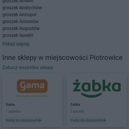
groszek
Amelin
groszek
Andrychów
groszek
Annopol
groszek
Antoniów
groszek
Augustów
groszek
Aurelin
Pokaż więcej
groszek
Babiak
groszek
Babice
Inne sklepy w miejscowości Piotrowice
groszek
Babimost
groszek
Zobacz wszystkie sklepy
Bądki
groszek
Bakałarzewo
groszek
Bałoszyce
groszek
Bandysie
groszek
Baniocha
groszek
Bańska Niżna
Gama
Żabka
groszek
Baranowo
1 gazetka
2 gazetki
groszek
Barciany
Dodaj do ulubionych
Dodaj do ulubionych
groszek
Barczewo