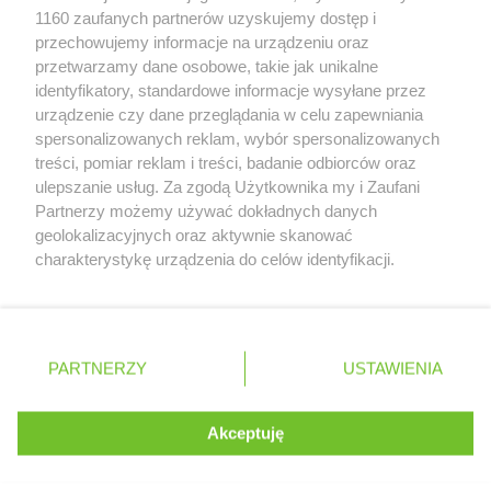
Zobacz szczegóły
groszek
Celiny
1160 zaufanych partnerów uzyskujemy dostęp i
Retail Radar – analiza rynku
groszek
Charzewice
przechowujemy informacje na urządzeniu oraz
groszek
Chełchy
przetwarzamy dane osobowe, takie jak unikalne
groszek
identyfikatory, standardowe informacje wysyłane przez
Chełm
Wasze ulubione produkty
urządzenie czy dane przeglądania w celu zapewniania
groszek
Chmiel
spersonalizowanych reklam, wybór spersonalizowanych
groszek
Chmielek
Regulamin serwisu i polityka prywatności
treści, pomiar reklam i treści, badanie odbiorców oraz
groszek
Chmielinko
ulepszanie usług. Za zgodą Użytkownika my i Zaufani
groszek
Chmielnik
Mapa strony
Partnerzy możemy używać dokładnych danych
groszek
Chobrzany
geolokalizacyjnych oraz aktywnie skanować
groszek
Chochołów
Wszystkie miasta z lokalizacjami sklepów
charakterystykę urządzenia do celów identyfikacji.
groszek
Chocz
Ponieważ cenimy Twoją prywatność, prosimy o zgodę na
groszek
Chodel
korzystanie z tych technologii poprzez kliknięcie
groszek
Chodzież
„Akceptuję”. Zgoda jest dobrowolna i zawsze możesz ją
groszek
Chojeniec-Kolonia
zmienić/wycofać klikając przycisk ustawień prywatności
Polska
Czechy
Ukraina
Litwa
Słowacja
Rumunia
PARTNERZY
USTAWIENIA
groszek
znajdujący się w lewym dolnym rogu strony
Chojnice
groszek
Chojnów
. Niektóre rodzaje przetwarzania danych nie wymagają
groszek
Chorki
Akceptuję
zgody użytkownika, ale masz prawo sprzeciwić się
©
2026
Moja Gazetka Sp. z o.o.
groszek
Chorzelów
takiemu przetwarzaniu. Preferencje będą miały
groszek
Chorzeszów