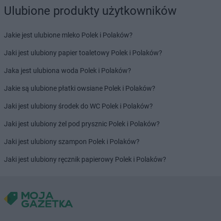
groszek
Boruja
Ulubione produkty użytkowników
groszek
Bożacin
groszek
Bożepole Wielkie
Jakie jest ulubione mleko Polek i Polaków?
groszek
Brdów
groszek
Breń Osuchowski
Jaki jest ulubiony papier toaletowy Polek i Polaków?
groszek
Brodnica
Jaka jest ulubiona woda Polek i Polaków?
groszek
Brodnica Dolna
groszek
Brudzew
Jakie są ulubione płatki owsiane Polek i Polaków?
groszek
Brzeg
Jaki jest ulubiony środek do WC Polek i Polaków?
groszek
Brzeg Dolny
groszek
Brzesko
Jaki jest ulubiony żel pod prysznic Polek i Polaków?
groszek
Brzeszcze
Jaki jest ulubiony szampon Polek i Polaków?
groszek
Brzezie
groszek
Brzezinka
Jaki jest ulubiony ręcznik papierowy Polek i Polaków?
groszek
Brzeziny
groszek
Brzeźnik
groszek
Brzeźno
groszek
Brzoza
groszek
Brzozie