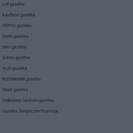
Lidl gazetka
groszek
Bobrowniki Małe
groszek
Boby-Kolonia
Kaufland gazetka
groszek
Bochnia
PEPCO gazetka
groszek
Bodzanów
groszek
Bogate
Netto gazetka
groszek
Bogatki
Dino gazetka
groszek
Bogoria
groszek
Bogucin
Action gazetka
groszek
Bogumiłowice
ALDI gazetka
groszek
Bojanów
groszek
Bojszowy Nowe
ROSSMANN gazetka
groszek
Bolechowice
Dealz gazetka
groszek
Bolesławiec
groszek
Boleszkowice
Delikatesy Centrum gazetka
groszek
Boratyn
Gazetka Świąteczne Promocje
groszek
Borki
groszek
Borkowo Kościelne
groszek
Borówki