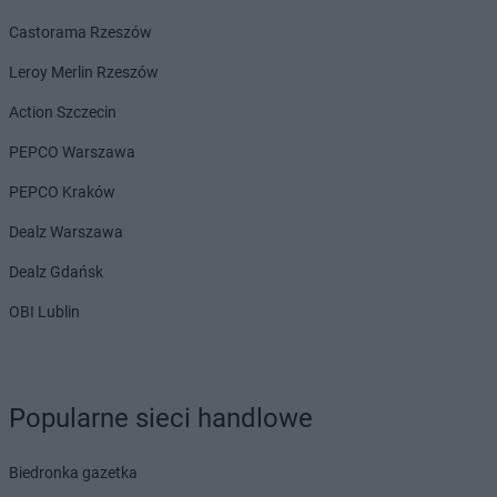
groszek
Bielsko-Biała
Castorama Rzeszów
groszek
Bieniów
groszek
Bierzwienna Długa
Leroy Merlin Rzeszów
groszek
Bierzwnica
Action Szczecin
groszek
Biesiadki
groszek
Biłgoraj
PEPCO Warszawa
groszek
Binino
PEPCO Kraków
groszek
Bircza
groszek
Biskupice
Dealz Warszawa
groszek
Biskupiec
Dealz Gdańsk
groszek
Biszcza
groszek
Bisztynek
OBI Lublin
groszek
Błażkowa
groszek
Błażowa
groszek
Błażowa Górna
groszek
Błędów
Popularne sieci handlowe
groszek
Bledzew
groszek
Błogie Szlacheckie
Biedronka gazetka
groszek
Bobrowiec