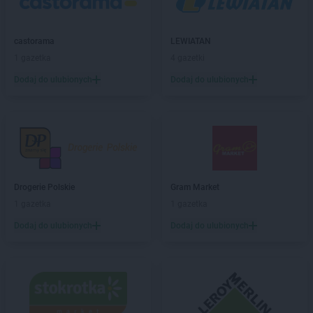
ROSSMANN
Brzozów
ROSSMANN
Budzistowo
ROSSMANN
castorama
Buk
LEWIATAN
ROSSMANN
1 gazetka
Busko-Zdrój
4 gazetki
ROSSMANN
Byczyna
Dodaj do ulubionych
Dodaj do ulubionych
ROSSMANN
Bydgoszcz
ROSSMANN
Bystrzyca Kłodzka
ROSSMANN
Bytom
ROSSMANN
Bytom Odrzański
ROSSMANN
Bytów
ROSSMANN
CH
Drogerie Polskie
Gram Market
ROSSMANN
Chełm
1 gazetka
1 gazetka
ROSSMANN
Chełmek
Dodaj do ulubionych
Dodaj do ulubionych
ROSSMANN
Chełmno
ROSSMANN
Chełmża
ROSSMANN
Chocianów
ROSSMANN
Chociwel
ROSSMANN
Choczewo