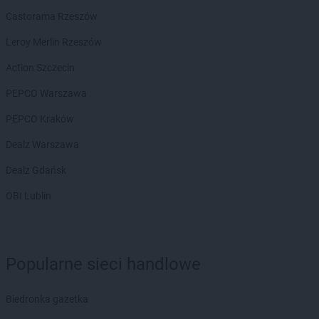
ROSSMANN
Grodków
Castorama Rzeszów
ROSSMANN
Grodzisk Mazowiecki
Leroy Merlin Rzeszów
ROSSMANN
Grodzisk Wielkopolski
ROSSMANN
Grójec
Action Szczecin
ROSSMANN
Gromnik
PEPCO Warszawa
ROSSMANN
Grudziądz
ROSSMANN
Gryfice
PEPCO Kraków
ROSSMANN
Gryfino
Dealz Warszawa
ROSSMANN
Gryfów Śląski
ROSSMANN
Gubin
Dealz Gdańsk
OBI Lublin
ROSSMANN
Hajnówka
ROSSMANN
Hel
ROSSMANN
Hrubieszów
ROSSMANN
Iława
Popularne sieci handlowe
ROSSMANN
Iłża
ROSSMANN
Imielin
Biedronka gazetka
ROSSMANN
Inowrocław