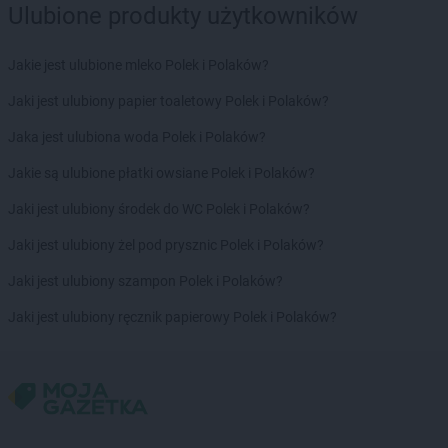
Ulubione produkty użytkowników
ROSSMANN
Jelcz-Laskowice
ROSSMANN
Jelenia Góra
ROSSMANN
Jeziorany
Jakie jest ulubione mleko Polek i Polaków?
ROSSMANN
Jeżowe
Jaki jest ulubiony papier toaletowy Polek i Polaków?
ROSSMANN
Józefów
Jaka jest ulubiona woda Polek i Polaków?
ROSSMANN
Kalisz
ROSSMANN
Kalisz Pomorski
Jakie są ulubione płatki owsiane Polek i Polaków?
ROSSMANN
Kałuszyn
Jaki jest ulubiony środek do WC Polek i Polaków?
ROSSMANN
Kalwaria Zebrzydowska
ROSSMANN
Kamień Pomorski
Jaki jest ulubiony żel pod prysznic Polek i Polaków?
ROSSMANN
Kamienna Góra
Jaki jest ulubiony szampon Polek i Polaków?
ROSSMANN
Kamieńsk
ROSSMANN
Kamionki
Jaki jest ulubiony ręcznik papierowy Polek i Polaków?
ROSSMANN
Karczew
ROSSMANN
Karpacz
ROSSMANN
Kartuzy
ROSSMANN
Katowice
ROSSMANN
Kazimierza Wielka