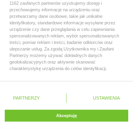
Zobacz szczegóły
1162 zaufanych partnerów uzyskujemy dostęp i
ROSSMANN
Kolbuszowa
Retail Radar – analiza rynku
przechowujemy informacje na urządzeniu oraz
ROSSMANN
Kolno
przetwarzamy dane osobowe, takie jak unikalne
ROSSMANN
Koło
identyfikatory, standardowe informacje wysyłane przez
Wasze ulubione produkty
ROSSMANN
Kołobrzeg
urządzenie czy dane przeglądania w celu zapewniania
ROSSMANN
Koluszki
spersonalizowanych reklam, wybór spersonalizowanych
Regulamin serwisu i polityka prywatności
ROSSMANN
Kończewice
treści, pomiar reklam i treści, badanie odbiorców oraz
ulepszanie usług. Za zgodą Użytkownika my i Zaufani
ROSSMANN
Koniecpol
Mapa strony
Partnerzy możemy używać dokładnych danych
ROSSMANN
Konin
geolokalizacyjnych oraz aktywnie skanować
ROSSMANN
Końskie
Zawsze najnowsze gazetki w naszej
Wszystkie miasta z lokalizacjami sklepów
charakterystykę urządzenia do celów identyfikacji.
ROSSMANN
Konstancin-Jeziorna
Ponieważ cenimy Twoją prywatność, prosimy o zgodę na
aplikacji
ROSSMANN
Konstantynów Łódzki
korzystanie z tych technologii poprzez kliknięcie
ROSSMANN
Korczyna
„Akceptuję”. Zgoda jest dobrowolna i zawsze możesz ją
ROSSMANN
Kórnik
+ 1,5 mln zadowolonych kupujących
zmienić/wycofać klikając przycisk ustawień prywatności
Polska
Czechy
Ukraina
Litwa
Słowacja
Rumunia
PARTNERZY
USTAWIENIA
ROSSMANN
Koronowo
znajdujący się w lewym dolnym rogu strony
ROSSMANN
Kosakowo
ROSSMANN
Kościan
. Niektóre rodzaje przetwarzania danych nie wymagają
Akceptuję
zgody użytkownika, ale masz prawo sprzeciwić się
ROSSMANN
Kościerzyna
©
2026
Moja Gazetka Sp. z o.o.
Kontynuuj na stronie
takiemu przetwarzaniu. Preferencje będą miały
ROSSMANN
Kostrzyn
zastosowania tylko na tej witrynie.