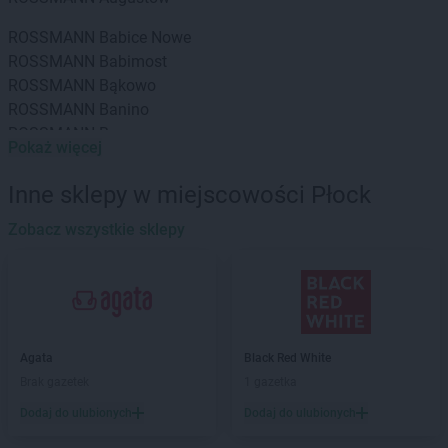
ROSSMANN
Babice Nowe
ROSSMANN
Babimost
ROSSMANN
Bąkowo
ROSSMANN
Banino
ROSSMANN
Baranowo
Pokaż więcej
ROSSMANN
Barcin
ROSSMANN
Barczewo
Inne sklepy w miejscowości Płock
ROSSMANN
Barlinek
ROSSMANN
Zobacz wszystkie sklepy
Bartoszyce
ROSSMANN
Barwice
ROSSMANN
Będzin
ROSSMANN
Bełchatów
ROSSMANN
Bełżyce
ROSSMANN
Biała Piska
Agata
Black Red White
ROSSMANN
Biała Podlaska
Brak gazetek
1 gazetka
ROSSMANN
Białe Błota
Dodaj do ulubionych
Dodaj do ulubionych
ROSSMANN
Białka Tatrzańska
ROSSMANN
Białki