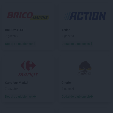
ROSSMANN
Białobrzegi
ROSSMANN
Bialogard
ROSSMANN
Białystok
ROSSMANN
Biecz
ROSSMANN
Biedrusko
BRICOMARCHE
Action
ROSSMANN
Bielany Wrocławskie
7 gazetek
2 gazetki
ROSSMANN
Bielawa
Dodaj do ulubionych
Dodaj do ulubionych
ROSSMANN
Bielsk Podlaski
ROSSMANN
Bielsko-Biała
ROSSMANN
Bieruń
ROSSMANN
Bierutów
ROSSMANN
Biłgoraj
ROSSMANN
Biskupiec
Carrefour Market
Chorten
ROSSMANN
Blachownia
7 gazetek
2 gazetki
ROSSMANN
Błonie
ROSSMANN
Bobolice
Dodaj do ulubionych
Dodaj do ulubionych
ROSSMANN
Bobowa
ROSSMANN
Bochnia