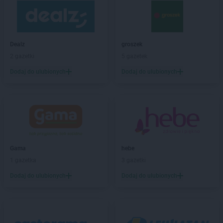
ROSSMANN
Bogatynia
ROSSMANN
Boguchwała
ROSSMANN
Boguszów-Gorce
ROSSMANN
Bolechowo
Dealz
groszek
ROSSMANN
Bolesławiec
2 gazetki
5 gazetek
ROSSMANN
Bolków
Dodaj do ulubionych
Dodaj do ulubionych
ROSSMANN
Bolszewo
ROSSMANN
Borek Wielkopolski
ROSSMANN
Braniewo
ROSSMANN
Brodnica
ROSSMANN
Brusy
ROSSMANN
Brwinów
ROSSMANN
Brzeg
Gama
hebe
ROSSMANN
Brzeg Dolny
1 gazetka
3 gazetki
ROSSMANN
Brześć Kujawski
Dodaj do ulubionych
Dodaj do ulubionych
ROSSMANN
Brzesko
ROSSMANN
Brzeszcze
ROSSMANN
Brzeziny
ROSSMANN
Brzostek