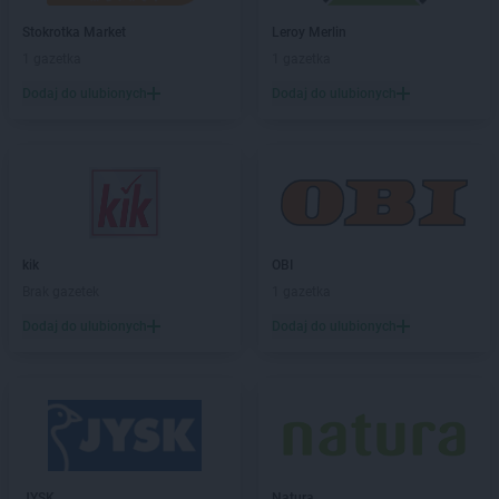
ROSSMANN
Chodzież
Stokrotka Market
Leroy Merlin
ROSSMANN
Chojna
1 gazetka
1 gazetka
ROSSMANN
Chojnice
ROSSMANN
Chojnów
Dodaj do ulubionych
Dodaj do ulubionych
ROSSMANN
Choroszcz
ROSSMANN
Chorzów
ROSSMANN
Choszczno
ROSSMANN
Chrzanów
ROSSMANN
Chwaszczyno
ROSSMANN
Ciechanów
kik
OBI
ROSSMANN
Ciechanowiec
Brak gazetek
1 gazetka
ROSSMANN
Ciechocinek
Dodaj do ulubionych
Dodaj do ulubionych
ROSSMANN
Cieszyn
ROSSMANN
Czaplinek
ROSSMANN
Czarna
ROSSMANN
Czarna Białostocka
ROSSMANN
Czarne
ROSSMANN
Czarnków
ROSSMANN
Czchów
JYSK
Natura