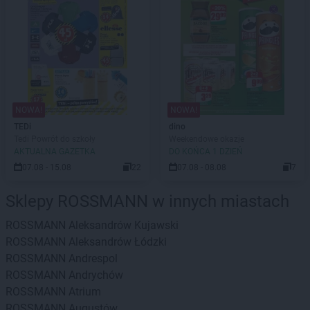
NOWA!
NOWA!
TEDi
dino
Tedi Powrót do szkoły
Weekendowe okazje
AKTUALNA GAZETKA
DO KOŃCA 1 DZIEŃ
07.08 - 15.08
22
07.08 - 08.08
7
Sklepy ROSSMANN w innych miastach
ROSSMANN
Aleksandrów Kujawski
ROSSMANN
Aleksandrów Łódzki
ROSSMANN
Andrespol
ROSSMANN
Andrychów
ROSSMANN
Atrium
ROSSMANN
Augustów