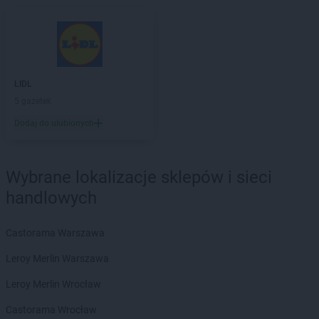
ROSSMANN
Golczewo
ROSSMANN
Gołdap
ROSSMANN
Goleniów
ROSSMANN
Gołków
ROSSMANN
Gołkowice
LIDL
ROSSMANN
Golub-Dobrzyń
5 gazetek
ROSSMANN
Góra
Dodaj do ulubionych
ROSSMANN
Góra Kalwaria
ROSSMANN
Górka
ROSSMANN
Gorlice
Wybrane lokalizacje sklepów i sieci
ROSSMANN
Górowo Iławeckie
handlowych
ROSSMANN
Gorzów Wielkopolski
ROSSMANN
Gorzyce
ROSSMANN
Gościcino
Castorama Warszawa
ROSSMANN
Gostyń
Leroy Merlin Warszawa
ROSSMANN
Gostynin
ROSSMANN
Grabów nad Prosną
Leroy Merlin Wrocław
ROSSMANN
Grajewo
Castorama Wrocław
ROSSMANN
Grębocin