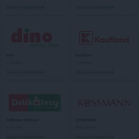
ROSSMANN
Dębno
Dodaj do ulubionych
Dodaj do ulubionych
ROSSMANN
Debrzno
ROSSMANN
Dobczyce
ROSSMANN
Dobiegniew
ROSSMANN
Dobra
ROSSMANN
Dobre Miasto
ROSSMANN
Dobrzyń nad Wisłą
dino
Kaufland
ROSSMANN
Drawsko Pomorskie
2 gazetki
5 gazetek
ROSSMANN
Drezdenko
Dodaj do ulubionych
Dodaj do ulubionych
ROSSMANN
Drobin
ROSSMANN
Duszniki-Zdrój
ROSSMANN
Dynów
ROSSMANN
Działdowo
ROSSMANN
Dzierzgoń
ROSSMANN
Dzierżoniów
Delikatesy Centrum
ROSSMANN
ROSSMANN
Elbląg
1 gazetka
Brak gazetek
ROSSMANN
Ełk
Dodaj do ulubionych
Dodaj do ulubionych