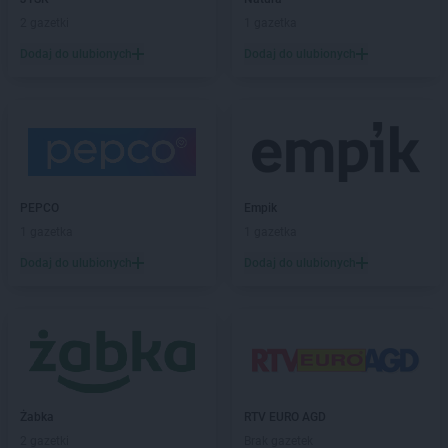
ROSSMANN
Czechowice-Dziedzice
2 gazetki
1 gazetka
ROSSMANN
Czeladź
Dodaj do ulubionych
Dodaj do ulubionych
ROSSMANN
Czernichów
ROSSMANN
Czerniejewo
ROSSMANN
Czernikowo
ROSSMANN
Czersk
ROSSMANN
Czerwionka-Leszczyny
ROSSMANN
Częstochowa
PEPCO
Empik
ROSSMANN
Człuchów
1 gazetka
1 gazetka
ROSSMANN
Dąbrowa Białostocka
Dodaj do ulubionych
Dodaj do ulubionych
ROSSMANN
Dąbrowa Górnicza
ROSSMANN
Dąbrowa Tarnowska
ROSSMANN
Dąbrówka
ROSSMANN
Darłowo
ROSSMANN
Dawidy Bankowe
ROSSMANN
Dębe Wielkie
Żabka
RTV EURO AGD
ROSSMANN
Dębica
2 gazetki
Brak gazetek
ROSSMANN
Dęblin