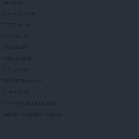
Lidl gazetka
ROSSMANN
Izabelin
Kaufland gazetka
ROSSMANN
Jabłonka
ROSSMANN
Jabłonowo Pomorskie
PEPCO gazetka
ROSSMANN
Janikowo
Netto gazetka
ROSSMANN
Janki
ROSSMANN
Janów Lubelski
Dino gazetka
ROSSMANN
Janowiec Wielkopolski
Action gazetka
ROSSMANN
Januszowice
ROSSMANN
Jarocin
ALDI gazetka
ROSSMANN
Jarosław
ROSSMANN gazetka
ROSSMANN
Jasło
ROSSMANN
Jastrowie
Dealz gazetka
ROSSMANN
Jastrzębie-Zdrój
Delikatesy Centrum gazetka
ROSSMANN
Jawor
ROSSMANN
Jaworze
Gazetka Świąteczne Promocje
ROSSMANN
Jaworzno
ROSSMANN
Jedlicze
ROSSMANN
Jędrzejów