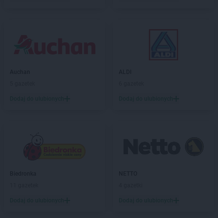
ROSSMANN
fc
ROSSMANN
Garwolin
ROSSMANN
Gdańsk
ROSSMANN
Gdów
ROSSMANN
Gdynia
ROSSMANN
Giżycko
Auchan
ALDI
ROSSMANN
Gliwice
5 gazetek
6 gazetek
ROSSMANN
Głogów
Dodaj do ulubionych
Dodaj do ulubionych
ROSSMANN
Głogów Małopolski
ROSSMANN
Głogówek
ROSSMANN
Głowno
ROSSMANN
Głubczyce
ROSSMANN
Głuchołazy
ROSSMANN
Głuszyca
Biedronka
NETTO
ROSSMANN
Gniew
11 gazetek
4 gazetki
ROSSMANN
Gniewkowo
ROSSMANN
Gniezno
Dodaj do ulubionych
Dodaj do ulubionych
ROSSMANN
Gogolin