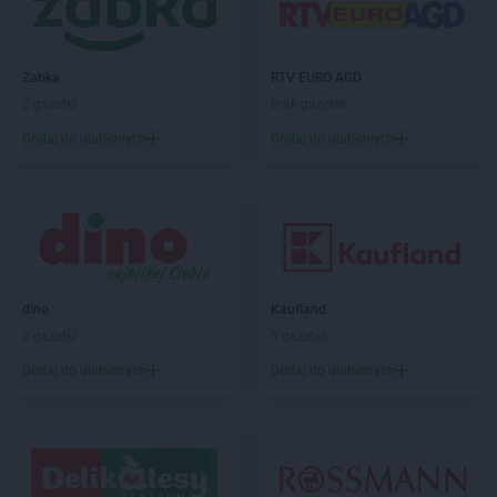
Biedronka
Brodnica
Biedronka
Brusy
Biedronka
Brwinów
Żabka
RTV EURO AGD
Biedronka
Brzeg
2 gazetki
Brak gazetek
Biedronka
Brzeg Dolny
Dodaj do ulubionych
Dodaj do ulubionych
Biedronka
Brześć Kujawski
Biedronka
Brzesko
Biedronka
Brzeszcze
Biedronka
Brzeziny
Biedronka
Brzezna
Biedronka
Brzeźnio
dino
Kaufland
Biedronka
Brzostek
2 gazetki
5 gazetek
Biedronka
Brzoza
Biedronka
Brzozów
Dodaj do ulubionych
Dodaj do ulubionych
Biedronka
Buczkowice
Biedronka
Budzów
Biedronka
Budzyń
Biedronka
Buk