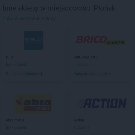
Biedronka
Banie
Inne sklepy w miejscowości Płońsk
Biedronka
Banie Mazurskie
Biedronka
Zobacz wszystkie sklepy
Banino
Biedronka
Baniocha
Biedronka
Baranowo
Biedronka
Barciany
Biedronka
Barcin
Biedronka
Barczewo
BLU
BRICOMARCHE
Biedronka
Bardo
Brak gazetek
7 gazetek
Biedronka
Barlinek
Dodaj do ulubionych
Dodaj do ulubionych
Biedronka
Bartoszyce
Biedronka
Barwice
Biedronka
Będzin
Biedronka
Bełchatów
Biedronka
Bełżyce
Biedronka
Bestwina
Biedronka
Bezrzecze
abra meble
Action
Biedronka
Biała
Brak gazetek
1 gazetka
Biedronka
Biała Parcela