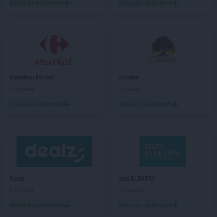
Dodaj do ulubionych
Dodaj do ulubionych
Biedronka
Biała Piska
Biedronka
Biała Podlaska
Biedronka
Biała Rawska
Biedronka
Białe Błota
Biedronka
Białka
Biedronka
Białka Tatrzańska
Carrefour Market
Chorten
Biedronka
Białobrzegi
7 gazetek
2 gazetki
Biedronka
Białogard
Biedronka
Biały Bór
Dodaj do ulubionych
Dodaj do ulubionych
Biedronka
Białystok
Biedronka
Biecz
Biedronka
Biedronka
Biedronka
Biedrusko
Biedronka
Bielany Wrocławskie
Biedronka
Bielawa
Dealz
max ELEKTRO
Biedronka
Bielsk
2 gazetki
1 gazetka
Biedronka
Bielsk Podlaski
Dodaj do ulubionych
Dodaj do ulubionych
Biedronka
Bielsko-Biała