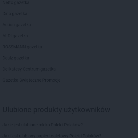
Netto gazetka
Biedronka
Czarna
Biedronka
Dino gazetka
Czarna Białostocka
Biedronka
Czarna Dąbrówka
Action gazetka
Biedronka
Czarna Woda
Biedronka
ALDI gazetka
Czarne
Biedronka
Czarnków
ROSSMANN gazetka
Biedronka
Czarny Dunajec
Biedronka
Dealz gazetka
Czchów
Biedronka
Czechowice-Dziedzice
Delikatesy Centrum gazetka
Biedronka
Czeladź
Biedronka
Gazetka Świąteczne Promocje
Czemierniki
Biedronka
Czempiń
Biedronka
Czerniejewo
Biedronka
Czernikowo
Ulubione produkty użytkowników
Biedronka
Czersk
Biedronka
Czerwieńsk
Biedronka
Czerwińsk nad Wisłą
Jakie jest ulubione mleko Polek i Polaków?
Biedronka
Czerwionka-Leszczyny
Jaki jest ulubiony papier toaletowy Polek i Polaków?