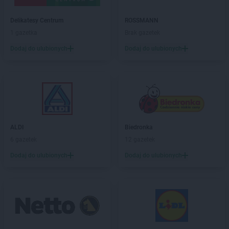
Biedronka
Bukowno
Biedronka
Bulowice
Delikatesy Centrum
ROSSMANN
Biedronka
Busko-Zdrój
1 gazetka
Brak gazetek
Biedronka
Bychawa
Dodaj do ulubionych
Dodaj do ulubionych
Biedronka
Byczyna
Biedronka
Bydgoszcz
Biedronka
Bystrzyca Górna
Biedronka
Bystrzyca Kłodzka
Biedronka
Bytom
Biedronka
Bytom Odrzański
Biedronka
Bytów
ALDI
Biedronka
6 gazetek
12 gazetek
Biedronka
Cegłów
Dodaj do ulubionych
Dodaj do ulubionych
Biedronka
Charzyno
Biedronka
Chechło
Biedronka
Chęciny
Biedronka
Chełm
Biedronka
Chełmek
Biedronka
Chełmno