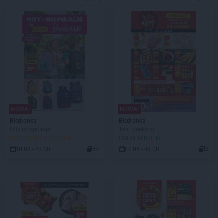
NOWA!
NOWA!
Biedronka
Biedronka
Hity i inspiracje
Tani weekend
DO ROZPOCZĘCIA 2 DNI
OSTATNI DZIEŃ!
10.08 - 22.08
44
07.08 - 08.08
3