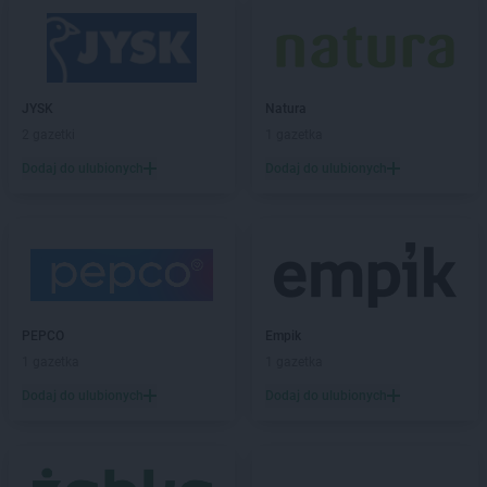
Biedronka
Bogacica
Biedronka
Bogatynia
Biedronka
Boguchwała
Biedronka
Boguszów-Gorce
JYSK
Natura
Biedronka
Bojano
2 gazetki
1 gazetka
Biedronka
Bolesławice
Biedronka
Dodaj do ulubionych
Bolesławiec
Dodaj do ulubionych
Biedronka
Bolków
Biedronka
Bolszewo
Biedronka
Bońki
Biedronka
Borek Wielkopolski
Biedronka
Borki
Biedronka
Borkowo
PEPCO
Empik
Biedronka
Borne Sulinowo
1 gazetka
1 gazetka
Biedronka
Borówiec
Dodaj do ulubionych
Dodaj do ulubionych
Biedronka
Branice
Biedronka
Braniewo
Biedronka
Brańsk
Biedronka
Brenna