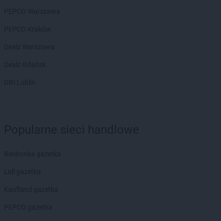
Biedronka
Chróścice
PEPCO Warszawa
Biedronka
Chrzanów
PEPCO Kraków
Biedronka
Chrząstowice
Biedronka
Chwaszczyno
Dealz Warszawa
Biedronka
Chybie
Dealz Gdańsk
Biedronka
Cianowice Duże
Biedronka
Ciążeń
OBI Lublin
Biedronka
Ciechanów
Biedronka
Ciechanowiec
Biedronka
Ciechocinek
Biedronka
Cieplewo
Popularne sieci handlowe
Biedronka
Cieszanów
Biedronka
Cieszyn
Biedronka gazetka
Biedronka
Cybinka
Biedronka
Lidl gazetka
Cynków
Biedronka
Czajęcice
Kaufland gazetka
Biedronka
Czaniec
Biedronka
PEPCO gazetka
Czaplinek
Biedronka
Czapury