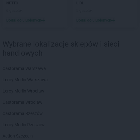
Biedronka
Chełmża
NETTO
LIDL
Biedronka
Chmielnik
6 gazetek
5 gazetek
Biedronka
Chmielów
Dodaj do ulubionych
Dodaj do ulubionych
Biedronka
Choceń
Biedronka
Chocianów
Biedronka
Chocianowice
Wybrane lokalizacje sklepów i sieci
Biedronka
Chociwel
handlowych
Biedronka
Choczewo
Biedronka
Chodecz
Castorama Warszawa
Biedronka
Chodel
Biedronka
Chodzież
Leroy Merlin Warszawa
Biedronka
Chojna
Leroy Merlin Wrocław
Biedronka
Chojnice
Biedronka
Chojnów
Castorama Wrocław
Biedronka
Choroszcz
Castorama Rzeszów
Biedronka
Chorzele
Biedronka
Chorzów
Leroy Merlin Rzeszów
Biedronka
Choszczno
Action Szczecin
Biedronka
Chotomów