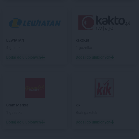
Biedronka
Biertowice
Biedronka
Bieruń
Biedronka
Bierutów
Biedronka
Biłgoraj
Biedronka
Biskupice
Biedronka
Biskupiec
LEWIATAN
kakto.pl
Biedronka
Blachownia
4 gazetki
1 gazetka
Biedronka
Błażowa
Dodaj do ulubionych
Dodaj do ulubionych
Biedronka
Błędów
Biedronka
Bliżyn
Biedronka
Błonie
Biedronka
Bobolice
Biedronka
Bobowa
Biedronka
Bobrowiec
Biedronka
Gram Market
Bobrowniki
kik
Biedronka
1 gazetka
Bochnia
Brak gazetek
Biedronka
Bochotnica
Dodaj do ulubionych
Dodaj do ulubionych
Biedronka
Bochotnica-Kolonia
Biedronka
Bodzentyn