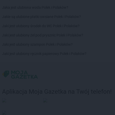
Biedronka
Czerwonak
Biedronka
Częstochowa
Jaka jest ulubiona woda Polek i Polaków?
Biedronka
Człopa
Jakie są ulubione płatki owsiane Polek i Polaków?
Biedronka
Człuchów
Biedronka
Czosnów
Jaki jest ulubiony środek do WC Polek i Polaków?
Biedronka
Czyżew
Jaki jest ulubiony żel pod prysznic Polek i Polaków?
Biedronka
Ćmielów
Jaki jest ulubiony szampon Polek i Polaków?
Biedronka
Ćwiklice
Jaki jest ulubiony ręcznik papierowy Polek i Polaków?
Biedronka
Dąbrowa Białostocka
Biedronka
Dąbrowa Biskupia
Biedronka
Dąbrowa Górnicza
Biedronka
Dąbrowa Rzeczycka
Biedronka
Dąbrowa Tarnowska
Biedronka
Dąbrówka
Aplikacja Moja Gazetka na Twój telefon!
Biedronka
Dąbrówka-Ług
Biedronka
Damasławek
Biedronka
Darłowo
Biedronka
Dębe Wielkie