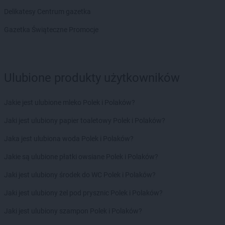
Chorten
Borowina
Delikatesy Centrum gazetka
Chorten
Borzęcin Duży
Gazetka Świąteczne Promocje
Chorten
Borzymy
Chorten
Boże
Chorten
Braciejówka
Chorten
Bramki
Ulubione produkty użytkowników
Chorten
Braniewo
Chorten
Brańsk
Jakie jest ulubione mleko Polek i Polaków?
Chorten
Brenna
Chorten
Brochów
Jaki jest ulubiony papier toaletowy Polek i Polaków?
Chorten
Brójce
Jaka jest ulubiona woda Polek i Polaków?
Chorten
Brok
Chorten
Brończany
Jakie są ulubione płatki owsiane Polek i Polaków?
Chorten
Broniewice
Jaki jest ulubiony środek do WC Polek i Polaków?
Chorten
Bronowo
Chorten
Brudki Stare
Jaki jest ulubiony żel pod prysznic Polek i Polaków?
Chorten
Brusy
Jaki jest ulubiony szampon Polek i Polaków?
Chorten
Brwinów
Chorten
Brzesko