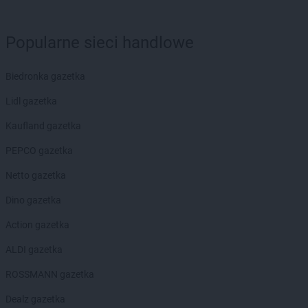
Chorten
Błonie
Chorten
Bobrówka
Chorten
Bobrowniki
Popularne sieci handlowe
Chorten
Bochnia
Chorten
Boćki
Biedronka gazetka
Chorten
Bodaczów
Lidl gazetka
Chorten
Bogatynia
Chorten
Bogdanka
Kaufland gazetka
Chorten
Bojano
PEPCO gazetka
Chorten
Bolęcin
Chorten
Bolesławiec
Netto gazetka
Chorten
Bolimów
Dino gazetka
Chorten
Bolków
Chorten
Bolszewo
Action gazetka
Chorten
Borek
ALDI gazetka
Chorten
Borki
Chorten
Borkowo
ROSSMANN gazetka
Chorten
Borów Wielki
Dealz gazetka
Chorten
Borowe