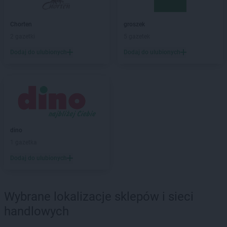
Chorten
Barcikowo
Chorten
Barcin
Chorten
groszek
Chorten
Bargłów Kościelny
2 gazetki
5 gazetek
Chorten
Bartniki
Dodaj do ulubionych
Dodaj do ulubionych
Chorten
Bartołty Wielkie
Chorten
Bartoszyce
Chorten
Będzieszyn
Chorten
Bełchatów
Chorten
Bezledy
Chorten
Biała Niżna
Chorten
Biała Piska
dino
Chorten
Biała Podlaska
1 gazetka
Chorten
Biała Rawska
Dodaj do ulubionych
Chorten
Białebłoto-Kobyla
Chorten
Białebłoto-Stara Wieś
Chorten
Białobiel
Wybrane lokalizacje sklepów i sieci
Chorten
Białobrzegi
handlowych
Chorten
Białogard
Chorten
Białogóra