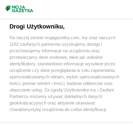
Chorten
Bytów
Masz sugestie lub pytania?
Chorten
Cekcyn
Chorten
Celestynów
Napisz do nas:
support@mojagazetka.com
Drogi Użytkowniku,
Chorten
Celiny
Współpraca z nami
Chorten
Cepno
Na naszej stronie mojagazetka.com, my oraz naszych
Zobacz szczegóły
Chorten
Chałupy
1162 zaufanych partnerów uzyskujemy dostęp i
Retail Radar – analiza rynku
Chorten
Chełm
przechowujemy informacje na urządzeniu oraz
Chorten
Chełm Śląski
przetwarzamy dane osobowe, takie jak unikalne
Chorten
identyfikatory, standardowe informacje wysyłane przez
Chełmek
Wasze ulubione produkty
urządzenie czy dane przeglądania w celu zapewniania
Chorten
Chełmno
spersonalizowanych reklam, wybór spersonalizowanych
Chorten
Chełmża
Regulamin serwisu i polityka prywatności
treści, pomiar reklam i treści, badanie odbiorców oraz
Chorten
Chłopy
ulepszanie usług. Za zgodą Użytkownika my i Zaufani
Chorten
Chociule
Mapa strony
Partnerzy możemy używać dokładnych danych
Chorten
Chociw
geolokalizacyjnych oraz aktywnie skanować
Chorten
Chodzież
Zawsze najnowsze gazetki w naszej
Wszystkie miasta z lokalizacjami sklepów
charakterystykę urządzenia do celów identyfikacji.
Chorten
Chojnice
Ponieważ cenimy Twoją prywatność, prosimy o zgodę na
aplikacji
Chorten
Chojno Nowe Drugie
korzystanie z tych technologii poprzez kliknięcie
Chorten
Chojnów
„Akceptuję”. Zgoda jest dobrowolna i zawsze możesz ją