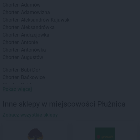
Chorten
Adamów
Chorten
Adamowizna
Chorten
Aleksandrów Kujawski
Chorten
Aleksandrówka
Chorten
Andrzejówka
Chorten
Antonie
Chorten
Antonówka
Chorten
Augustów
Chorten
Babi Dół
Chorten
Baćkowice
Chorten
Bajdy
Pokaż więcej
Chorten
Bajki-Zalesie
Chorten
Bakałarzewo
Inne sklepy w miejscowości Płużnica
Chorten
Bąkowo
Chorten
Zobacz wszystkie sklepy
Banie
Chorten
Banino
Chorten
Baranowo
Chorten
Barchów