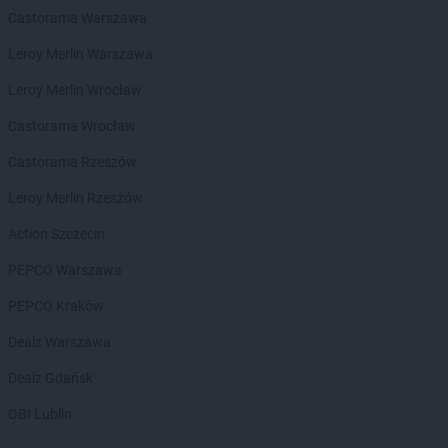
Castorama Warszawa
Chorten
Białousy
Chorten
Białowieża
Leroy Merlin Warszawa
Chorten
Białożewin
Leroy Merlin Wrocław
Chorten
Białystok
Chorten
Biecz
Castorama Wrocław
Chorten
Biedaszki
Castorama Rzeszów
Chorten
Biedrzychowice
Chorten
Bielany-Żyłaki
Leroy Merlin Rzeszów
Chorten
Bielicha
Action Szczecin
Chorten
Bieliny
Chorten
Bielsk Podlaski
PEPCO Warszawa
Chorten
Bielsko-Biała
PEPCO Kraków
Chorten
Bierwce
Chorten
Biłgoraj
Dealz Warszawa
Chorten
Biskupiec
Dealz Gdańsk
Chorten
Biskupiec-Kolonia Trzecia
Chorten
Błędowo
OBI Lublin
Chorten
Blochy