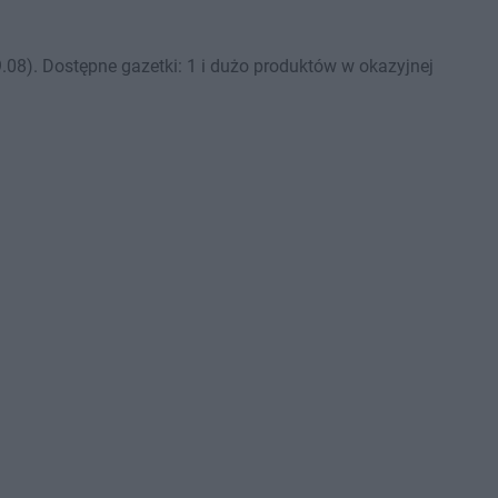
08). Dostępne gazetki: 1 i dużo produktów w okazyjnej