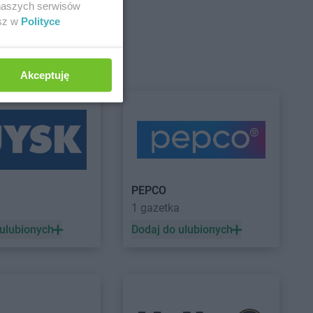
 naszych serwisów
esz w
Polityce
ry-Plac
Gama
Dzierzążnia
gowa
oszyn
Akceptuję
Gama
Grębiszew
owo
Gama
Grodzisk
owo
Gama
Gryfino
wo
Gama
Gwoździec
PEPCO
1 gazetka
 ulubionych
Dodaj do ulubionych
ia Góra
Gama
Jurgów
we
Gama
Juszczyna
mce
Gama
Krzemlin