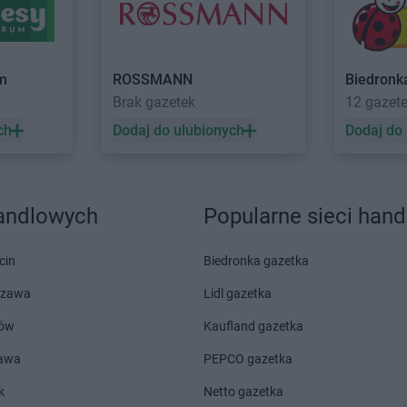
Gama
Końskie
Gama
Kosza
Gama
Kopanie
Gama
Kozie
Gama
Kopki
Gama
Kraśn
Gama
Korycin
Gama
Krasn
um
ROSSMANN
Biedronk
Gama
Korzeniewo
Gama
Krośn
Brak gazetek
12 gazet
odlaska
Gama
Kościerzyna
Gama
Krusz
ch
Dodaj do ulubionych
Dodaj do
kie
Gama
Kosów Lacki
Gama
Kryni
Gama
Łódź
Gama
Łozis
Gama
Łowicz
handlowych
Popularne sieci han
miński
Gama
Liśnik Duży
Gama
Lubar
Gama
Lisów
Gama
Luba
cin
Biedronka gazetka
dlaski
szawa
Gama
Mogielnica
Lidl gazetka
Gama
Mrąg
Gama
Mokre
Gama
Mrzez
ów
Kaufland gazetka
Gama
Morąg
Gama
Murza
zawa
Gama
Morawica
PEPCO gazetka
Gama
Mysła
k
Netto gazetka
Gama
Nowe
Gama
Nowe 