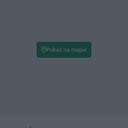
Pokaż na mapie