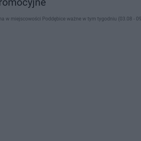
promocyjne
a w miejscowości Poddębice ważne w tym tygodniu (03.08 - 09.