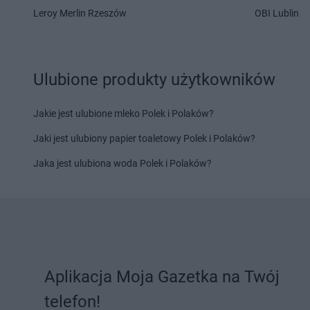
Gama
Niedzbórz
Gama
Nowa Wola
Leroy Merlin Rzeszów
OBI Lublin
Gama
Oborniki Śląskie
Gama
Okonek
Gama
Odrzykoń
Gama
Olkusz
Ulubione produkty użytkowników
Gama
Pasłęk
Gama
Pionki
Gama
Pawłokoma
Gama
Piotrowice
Gama
Piaseczno
Gama
Pławna
Jakie jest ulubione mleko Polek i Polaków?
Gama
Piątki
Gama
Płock
Jaki jest ulubiony papier toaletowy Polek i Polaków?
Gama
Piekary Śląskie
Gama
Płonka Koście
Jaka jest ulubiona woda Polek i Polaków?
Gama
Racewo
Gama
Radomsko
Gama
Raciąż
Gama
Radzanowo
Gama
Radom
Gama
Radzyń Podla
Gama
Radomin
Gama
Rakszawa
Gama
Sadłowo
Gama
Słupsk
Gama
Samborowo
Gama
Smardzewo
Aplikacja Moja Gazetka na Twój
Gama
Sandomierz
Gama
Sokółka
telefon!
Gama
Serniki
Gama
Sokołów Podl