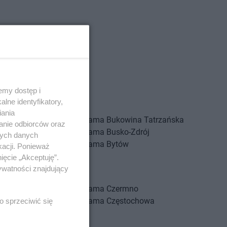
emy dostęp i
stów
lne identyfikatory,
iania
szkowy
Gama
Bukowina Tatrzańska
anie odbiorców oraz
ewice
Gama
Busko-Zdrój
nych danych
ica
Gama
Bytów
kacji. Ponieważ
i
ięcie „Akceptuję”.
ć Kujawski
ywatności znajdujący
a
Gama
Czermno
a Góra
Gama
Częstochowa
o sprzeciwić się
olas