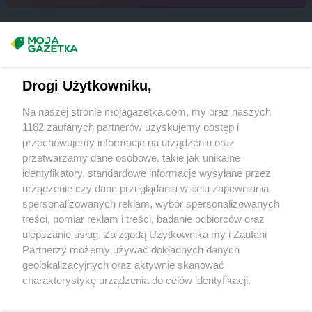
groszek
Bukowina Tatrzańska
groszek
Bukowno
groszek
Bychawa
Masz sugestie lub pytania?
groszek
Bychawka Trzecia-Kolonia
groszek
Byczyna
Napisz do nas:
support@mojagazetka.com
Drogi Użytkowniku,
groszek
Bydgoszcz
Współpraca z nami
groszek
Bysina
Na naszej stronie mojagazetka.com, my oraz naszych
Zobacz szczegóły
groszek
Bysław
1162 zaufanych partnerów uzyskujemy dostęp i
Retail Radar – analiza rynku
groszek
Bysławek
przechowujemy informacje na urządzeniu oraz
groszek
Byszwałd
przetwarzamy dane osobowe, takie jak unikalne
identyfikatory, standardowe informacje wysyłane przez
groszek
Bytom
Wasze ulubione produkty
urządzenie czy dane przeglądania w celu zapewniania
groszek
Bzianka
spersonalizowanych reklam, wybór spersonalizowanych
Regulamin serwisu i polityka prywatności
groszek
Cedry Małe
treści, pomiar reklam i treści, badanie odbiorców oraz
ulepszanie usług. Za zgodą Użytkownika my i Zaufani
groszek
Cekcyn
Mapa strony
Partnerzy możemy używać dokładnych danych
groszek
Ceków
geolokalizacyjnych oraz aktywnie skanować
groszek
Celiny
Zawsze najnowsze gazetki w naszej
Wszystkie miasta z lokalizacjami sklepów
charakterystykę urządzenia do celów identyfikacji.
groszek
Charzewice
Ponieważ cenimy Twoją prywatność, prosimy o zgodę na
aplikacji
groszek
Chełchy
korzystanie z tych technologii poprzez kliknięcie