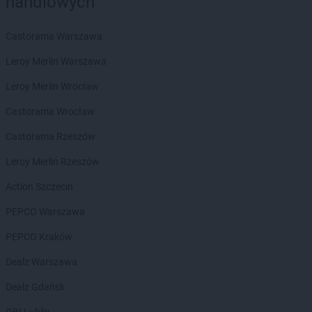
handlowych
groszek
Będzin
groszek
Bełk
groszek
Bełżec
Castorama Warszawa
groszek
Bemowizna
Leroy Merlin Warszawa
groszek
Berezka
groszek
Biała
Leroy Merlin Wrocław
groszek
Biała Podlaska
Castorama Wrocław
groszek
Białoboki
groszek
Białobrzeg
Castorama Rzeszów
groszek
Białochowo
Leroy Merlin Rzeszów
groszek
Biały Dunajec
groszek
Białystok
Action Szczecin
groszek
Biardy
PEPCO Warszawa
groszek
Biejkowska Wola
groszek
Bielcza
PEPCO Kraków
groszek
Bieliniec
Dealz Warszawa
groszek
Bielsko-Biała
groszek
Bieniów
Dealz Gdańsk
groszek
Bierzwienna Długa