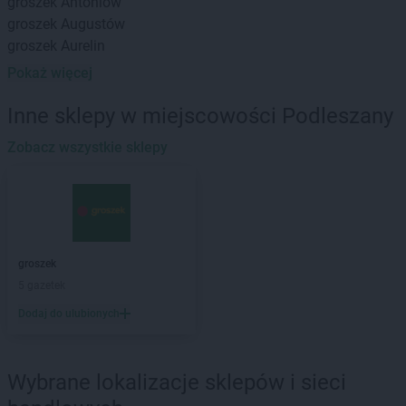
groszek
Antoniów
groszek
Augustów
groszek
Aurelin
Pokaż więcej
groszek
Babiak
groszek
Babice
Inne sklepy w miejscowości Podleszany
groszek
Babimost
groszek
Zobacz wszystkie sklepy
Bądki
groszek
Bakałarzewo
groszek
Bałoszyce
groszek
Bandysie
groszek
Baniocha
groszek
Bańska Niżna
groszek
groszek
Baranowo
5 gazetek
groszek
Barciany
Dodaj do ulubionych
groszek
Barczewo
groszek
Barnim
groszek
Bartoszyce
Wybrane lokalizacje sklepów i sieci
groszek
Bażanówka