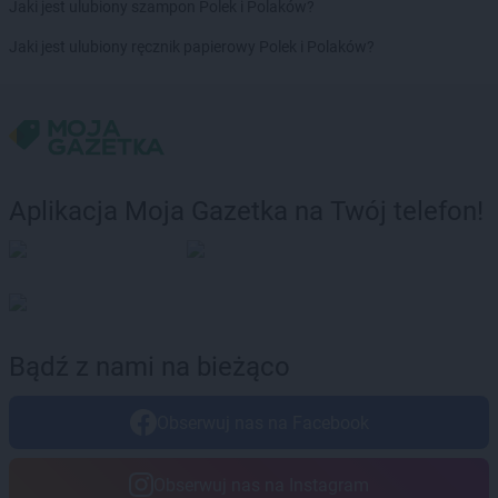
groszek
Brdów
Jaki jest ulubiony szampon Polek i Polaków?
groszek
Breń Osuchowski
Jaki jest ulubiony ręcznik papierowy Polek i Polaków?
groszek
Brodnica
groszek
Brodnica Dolna
groszek
Brudzew
groszek
Brzeg
groszek
Brzeg Dolny
groszek
Brzesko
Aplikacja Moja Gazetka na Twój telefon!
groszek
Brzeszcze
groszek
Brzezie
groszek
Brzezinka
groszek
Brzeziny
groszek
Brzeźnik
groszek
Brzeźno
Bądź z nami na bieżąco
groszek
Brzoza
groszek
Brzozie
Obserwuj nas na Facebook
groszek
Brzozowa Gać
groszek
Budzisko
groszek
Budzyń
Obserwuj nas na Instagram