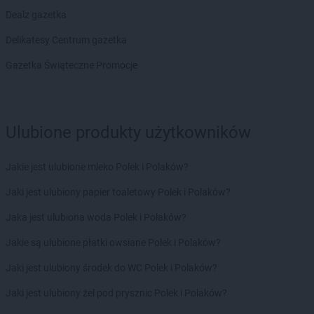
groszek
Bodzanów
Dealz gazetka
groszek
Bogate
Delikatesy Centrum gazetka
groszek
Bogatki
groszek
Bogoria
Gazetka Świąteczne Promocje
groszek
Bogucin
groszek
Bogumiłowice
groszek
Bojanów
Ulubione produkty użytkowników
groszek
Bojszowy Nowe
groszek
Bolechowice
groszek
Bolesławiec
Jakie jest ulubione mleko Polek i Polaków?
groszek
Boleszkowice
Jaki jest ulubiony papier toaletowy Polek i Polaków?
groszek
Boratyn
groszek
Borki
Jaka jest ulubiona woda Polek i Polaków?
groszek
Borkowo Kościelne
Jakie są ulubione płatki owsiane Polek i Polaków?
groszek
Borówki
groszek
Boruja
Jaki jest ulubiony środek do WC Polek i Polaków?
groszek
Bożacin
Jaki jest ulubiony żel pod prysznic Polek i Polaków?
groszek
Bożepole Wielkie