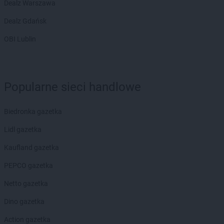
Dealz Warszawa
ROSSMANN
Bytom
ROSSMANN
Bytom Odrzański
Dealz Gdańsk
ROSSMANN
Bytów
OBI Lublin
ROSSMANN
CH
ROSSMANN
Chełm
ROSSMANN
Chełmek
Popularne sieci handlowe
ROSSMANN
Chełmno
ROSSMANN
Chełmża
ROSSMANN
Chocianów
Biedronka gazetka
ROSSMANN
Chociwel
Lidl gazetka
ROSSMANN
Choczewo
ROSSMANN
Chodzież
Kaufland gazetka
ROSSMANN
Chojna
PEPCO gazetka
ROSSMANN
Chojnice
ROSSMANN
Chojnów
Netto gazetka
ROSSMANN
Choroszcz
Dino gazetka
ROSSMANN
Chorzów
ROSSMANN
Choszczno
Action gazetka