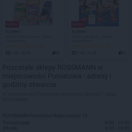
NOWA!
NOWA!
E.Leclerc
E.Leclerc
Wybór w dobrej cenie - oferta
Powrót do szkoły - oferta
rozszerzona
rozszerzona
DO ROZPOCZĘCIA 4 DNI
DO ROZPOCZĘCIA 4 DNI
11.08 - 22.08
24
11.08 - 31.08
32
Pozostałe sklepy ROSSMANN w
miejscowości Poniatowa - adresy i
godziny otwarcia
W miejscowości Poniatowa znajdziesz obecnie 1 sklep
ROSSMANN.
ROSSMANN
Poniatowa
Nałęczowska 10
Poniedziałek:
8:00 - 19:30
Wtorek:
8:00 - 19:30