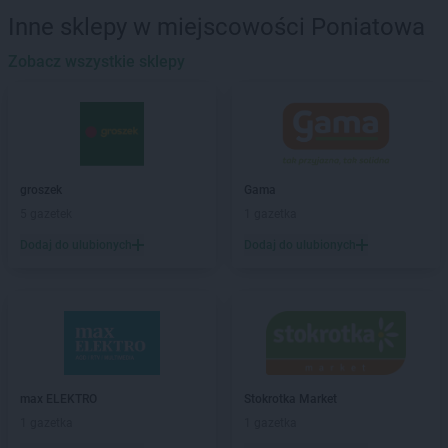
ROSSMANN
Barczewo
Inne sklepy w miejscowości Poniatowa
ROSSMANN
Barlinek
ROSSMANN
Zobacz wszystkie sklepy
Bartoszyce
ROSSMANN
Barwice
ROSSMANN
Będzin
ROSSMANN
Bełchatów
ROSSMANN
Bełżyce
ROSSMANN
Biała Piska
groszek
Gama
ROSSMANN
Biała Podlaska
5 gazetek
1 gazetka
ROSSMANN
Białe Błota
Dodaj do ulubionych
Dodaj do ulubionych
ROSSMANN
Białka Tatrzańska
ROSSMANN
Białki
ROSSMANN
Białobrzegi
ROSSMANN
Bialogard
ROSSMANN
Białystok
ROSSMANN
Biecz
ROSSMANN
Biedrusko
max ELEKTRO
Stokrotka Market
ROSSMANN
Bielany Wrocławskie
1 gazetka
1 gazetka
ROSSMANN
Bielawa