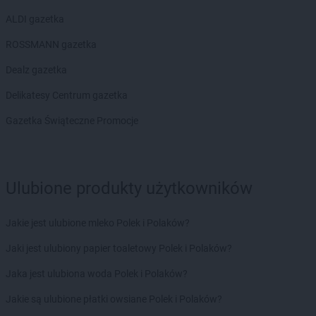
ROSSMANN
Chrzanów
ALDI gazetka
ROSSMANN
Chwaszczyno
ROSSMANN
Ciechanów
ROSSMANN gazetka
ROSSMANN
Ciechanowiec
Dealz gazetka
ROSSMANN
Ciechocinek
ROSSMANN
Cieszyn
Delikatesy Centrum gazetka
ROSSMANN
Czaplinek
Gazetka Świąteczne Promocje
ROSSMANN
Czarna
ROSSMANN
Czarna Białostocka
ROSSMANN
Czarne
ROSSMANN
Czarnków
Ulubione produkty użytkowników
ROSSMANN
Czchów
ROSSMANN
Czechowice-Dziedzice
Jakie jest ulubione mleko Polek i Polaków?
ROSSMANN
Czeladź
ROSSMANN
Czernichów
Jaki jest ulubiony papier toaletowy Polek i Polaków?
ROSSMANN
Czerniejewo
Jaka jest ulubiona woda Polek i Polaków?
ROSSMANN
Czernikowo
ROSSMANN
Czersk
Jakie są ulubione płatki owsiane Polek i Polaków?
ROSSMANN
Czerwionka-Leszczyny