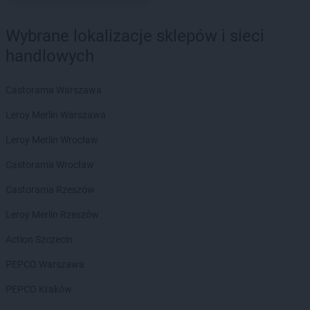
ROSSMANN
Borek Wielkopolski
ROSSMANN
Braniewo
Wybrane lokalizacje sklepów i sieci
ROSSMANN
Brodnica
handlowych
ROSSMANN
Brusy
ROSSMANN
Brwinów
ROSSMANN
Brzeg
Castorama Warszawa
ROSSMANN
Brzeg Dolny
Leroy Merlin Warszawa
ROSSMANN
Brześć Kujawski
ROSSMANN
Brzesko
Leroy Merlin Wrocław
ROSSMANN
Brzeszcze
Castorama Wrocław
ROSSMANN
Brzeziny
ROSSMANN
Brzostek
Castorama Rzeszów
ROSSMANN
Brzozów
Leroy Merlin Rzeszów
ROSSMANN
Budzistowo
ROSSMANN
Buk
Action Szczecin
ROSSMANN
Busko-Zdrój
PEPCO Warszawa
ROSSMANN
Byczyna
ROSSMANN
Bydgoszcz
PEPCO Kraków
ROSSMANN
Bystrzyca Kłodzka