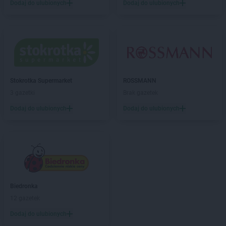
Dodaj do ulubionych
Dodaj do ulubionych
ROSSMANN
Bielsk Podlaski
ROSSMANN
Bielsko-Biała
ROSSMANN
Bieruń
ROSSMANN
Bierutów
ROSSMANN
Biłgoraj
ROSSMANN
Biskupiec
Stokrotka Supermarket
ROSSMANN
ROSSMANN
Blachownia
3 gazetki
Brak gazetek
ROSSMANN
Błonie
ROSSMANN
Bobolice
Dodaj do ulubionych
Dodaj do ulubionych
ROSSMANN
Bobowa
ROSSMANN
Bochnia
ROSSMANN
Bogatynia
ROSSMANN
Boguchwała
ROSSMANN
Boguszów-Gorce
ROSSMANN
Bolechowo
Biedronka
ROSSMANN
Bolesławiec
12 gazetek
ROSSMANN
Bolków
Dodaj do ulubionych
ROSSMANN
Bolszewo