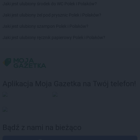
Jaki jest ulubiony środek do WC Polek i Polaków?
ROSSMANN
Częstochowa
ROSSMANN
Człuchów
Jaki jest ulubiony żel pod prysznic Polek i Polaków?
ROSSMANN
Jaki jest ulubiony szampon Polek i Polaków?
Dąbrowa Białostocka
ROSSMANN
Dąbrowa Górnicza
Jaki jest ulubiony ręcznik papierowy Polek i Polaków?
ROSSMANN
Dąbrowa Tarnowska
ROSSMANN
Dąbrówka
ROSSMANN
Darłowo
ROSSMANN
Dawidy Bankowe
ROSSMANN
Dębe Wielkie
ROSSMANN
Dębica
Aplikacja Moja Gazetka na Twój telefon!
ROSSMANN
Dęblin
ROSSMANN
Dębno
ROSSMANN
Debrzno
ROSSMANN
Dobczyce
ROSSMANN
Dobiegniew
ROSSMANN
Dobra
Bądź z nami na bieżąco
ROSSMANN
Dobre Miasto
ROSSMANN
Dobrzyń nad Wisłą