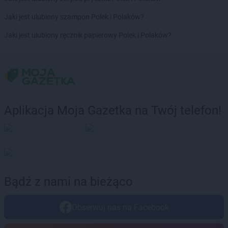
ROSSMANN
Czechowice-Dziedzice
Jaki jest ulubiony szampon Polek i Polaków?
ROSSMANN
Czeladź
ROSSMANN
Czernichów
Jaki jest ulubiony ręcznik papierowy Polek i Polaków?
ROSSMANN
Czerniejewo
ROSSMANN
Czernikowo
ROSSMANN
Czersk
ROSSMANN
Czerwionka-Leszczyny
ROSSMANN
Częstochowa
ROSSMANN
Człuchów
Aplikacja Moja Gazetka na Twój telefon!
ROSSMANN
Dąbrowa Białostocka
ROSSMANN
Dąbrowa Górnicza
ROSSMANN
Dąbrowa Tarnowska
ROSSMANN
Dąbrówka
ROSSMANN
Darłowo
Bądź z nami na bieżąco
ROSSMANN
Dawidy Bankowe
ROSSMANN
Dębe Wielkie
Obserwuj nas na Facebook
ROSSMANN
Dębica
ROSSMANN
Dęblin