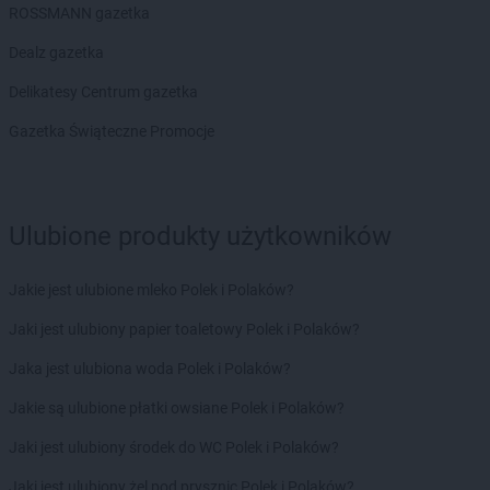
ROSSMANN
Chodzież
ROSSMANN gazetka
ROSSMANN
Chojna
Dealz gazetka
ROSSMANN
Chojnice
ROSSMANN
Chojnów
Delikatesy Centrum gazetka
ROSSMANN
Choroszcz
Gazetka Świąteczne Promocje
ROSSMANN
Chorzów
ROSSMANN
Choszczno
ROSSMANN
Chrzanów
ROSSMANN
Chwaszczyno
Ulubione produkty użytkowników
ROSSMANN
Ciechanów
ROSSMANN
Ciechanowiec
Jakie jest ulubione mleko Polek i Polaków?
ROSSMANN
Ciechocinek
ROSSMANN
Cieszyn
Jaki jest ulubiony papier toaletowy Polek i Polaków?
ROSSMANN
Czaplinek
Jaka jest ulubiona woda Polek i Polaków?
ROSSMANN
Czarna
ROSSMANN
Czarna Białostocka
Jakie są ulubione płatki owsiane Polek i Polaków?
ROSSMANN
Czarne
Jaki jest ulubiony środek do WC Polek i Polaków?
ROSSMANN
Czarnków
ROSSMANN
Czchów
Jaki jest ulubiony żel pod prysznic Polek i Polaków?