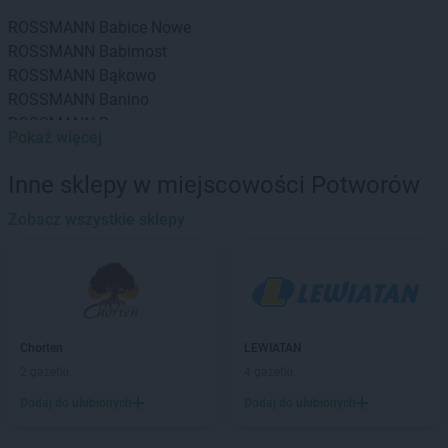
ROSSMANN
Babice Nowe
ROSSMANN
Babimost
ROSSMANN
Bąkowo
ROSSMANN
Banino
ROSSMANN
Baranowo
Pokaż więcej
ROSSMANN
Barcin
ROSSMANN
Barczewo
Inne sklepy w miejscowości Potworów
ROSSMANN
Barlinek
ROSSMANN
Zobacz wszystkie sklepy
Bartoszyce
ROSSMANN
Barwice
ROSSMANN
Będzin
ROSSMANN
Bełchatów
ROSSMANN
Bełżyce
ROSSMANN
Biała Piska
Chorten
LEWIATAN
ROSSMANN
Biała Podlaska
2 gazetki
4 gazetki
ROSSMANN
Białe Błota
Dodaj do ulubionych
Dodaj do ulubionych
ROSSMANN
Białka Tatrzańska
ROSSMANN
Białki