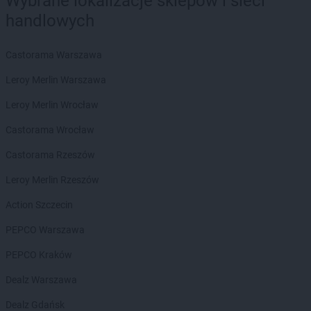
Wybrane lokalizacje sklepów i sieci
ROSSMANN
Boguchwała
handlowych
ROSSMANN
Boguszów-Gorce
ROSSMANN
Bolechowo
Castorama Warszawa
ROSSMANN
Bolesławiec
ROSSMANN
Bolków
Leroy Merlin Warszawa
ROSSMANN
Bolszewo
Leroy Merlin Wrocław
ROSSMANN
Borek Wielkopolski
ROSSMANN
Braniewo
Castorama Wrocław
ROSSMANN
Brodnica
Castorama Rzeszów
ROSSMANN
Brusy
ROSSMANN
Brwinów
Leroy Merlin Rzeszów
ROSSMANN
Brzeg
Action Szczecin
ROSSMANN
Brzeg Dolny
ROSSMANN
Brześć Kujawski
PEPCO Warszawa
ROSSMANN
Brzesko
PEPCO Kraków
ROSSMANN
Brzeszcze
ROSSMANN
Brzeziny
Dealz Warszawa
ROSSMANN
Brzostek
Dealz Gdańsk