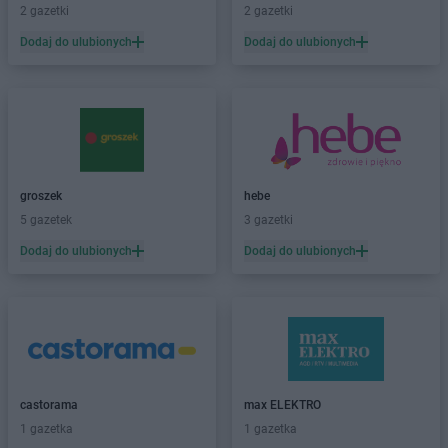
2 gazetki
2 gazetki
Carrefour
Sochaczew
Dodaj do ulubionych
Dodaj do ulubionych
Carrefour
Sosnowiec
Carrefour
Starogard Gdański
Carrefour
Stojadła
Carrefour
Suwałki
Carrefour
Szczecin
Carrefour
Tarnów
groszek
hebe
Carrefour
Tarnowskie Góry
5 gazetek
3 gazetki
Carrefour
Tczew
Dodaj do ulubionych
Dodaj do ulubionych
Carrefour
Tomaszów Mazowiecki
Carrefour
Toruń
Carrefour
Warszawa
Carrefour
Wodzisław Śląski
Carrefour
Wołomin
Carrefour
Wrocław
castorama
max ELEKTRO
Carrefour
Zamość
1 gazetka
1 gazetka