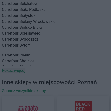
Carrefour
Bełchatów
Carrefour
Biała Podlaska
Carrefour
Białystok
Carrefour
Bielany Wrocławskie
Carrefour
Bielsko-Biała
Carrefour
Bolesławiec
Carrefour
Bydgoszcz
Carrefour
Bytom
Carrefour
Chełm
Carrefour
Chojnice
Carrefour
Chorzów
Pokaż więcej
Carrefour
Częstochowa
Inne sklepy w miejscowości Poznań
Carrefour
Elbląg
Zobacz wszystkie sklepy
Carrefour
Gdańsk
Carrefour
Gliwice
Carrefour
Głogów Małopolski
Carrefour
Gniezno