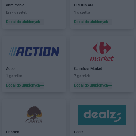
abra meble
BRICOMAN
Carrefour
Łódź
Brak gazetek
1 gazetka
Dodaj do ulubionych
Dodaj do ulubionych
Carrefour
Mława
Carrefour
Nowy Sącz
Carrefour
Olkusz
Carrefour
Olsztyn
Carrefour
Ostrowiec Świętokrzyski
Action
Carrefour Market
Carrefour
Oświęcim
1 gazetka
7 gazetek
Carrefour
Pabianice
Dodaj do ulubionych
Dodaj do ulubionych
Carrefour
Piotrków Trybunalski
Carrefour
Poznań
Carrefour
Puławy
Carrefour
Radomsko
Carrefour
Rybnik
Chorten
Dealz
Carrefour
Sieradz