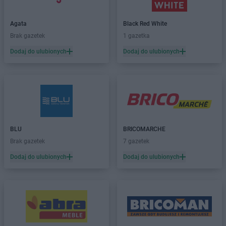
Carrefour
Gorzów Wielkopolski
Carrefour
Grudziądz
Agata
Black Red White
Brak gazetek
1 gazetka
Carrefour
Inowrocław
Dodaj do ulubionych
Dodaj do ulubionych
Carrefour
Jastrzębie-Zdrój
Carrefour
Jaworzno
Carrefour
Kalisz
Carrefour
Katowice
Carrefour
Kędzierzyn-Koźle
BLU
BRICOMARCHE
Carrefour
Kielce
Brak gazetek
7 gazetek
Carrefour
Kłodzko
Carrefour
Konin
Dodaj do ulubionych
Dodaj do ulubionych
Carrefour
Kraków
Carrefour
Krosno
Carrefour
Kutno
Carrefour
Kwidzyn
Carrefour
Legnica