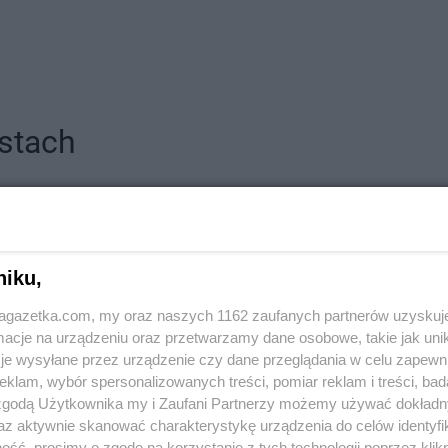
stach
PEPCO
Andrychów
PEPCO
Augustów
ka
PEPCO
Biłgoraj
PEPCO
Bran
niku,
PEPCO
Biskupiec
PEPCO
Brań
PEPCO
Blachownia
PEPCO
Brat
jagazetka.com, my oraz naszych 1162 zaufanych partnerów uzyskuj
PEPCO
Błonie
PEPCO
Bren
cje na urządzeniu oraz przetwarzamy dane osobowe, takie jak unika
PEPCO
Bobolice
PEPCO
Brod
je wysyłane przez urządzenie czy dane przeglądania w celu zapewn
PEPCO
Bobowa
PEPCO
Brus
klam, wybór spersonalizowanych treści, pomiar reklam i treści, bad
 zgodą Użytkownika my i Zaufani Partnerzy możemy używać dokład
PEPCO
Bochnia
PEPCO
Brwi
az aktywnie skanować charakterystykę urządzenia do celów identyfi
ławskie
PEPCO
Bogatynia
PEPCO
Brze
ść, prosimy o zgodę na korzystanie z tych technologii poprzez klikn