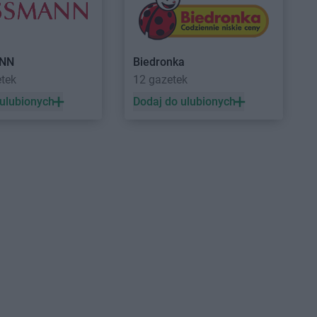
yń
PEPCO
Grudziądz
ynin
PEPCO
Gryfice
czyno
PEPCO
Gryfino
NN
Biedronka
ewo
PEPCO
Gryfów Śląski
etek
12 gazetek
dków
PEPCO
Gubin
 ulubionych
Dodaj do ulubionych
zisk Mazowiecki
zisk Wielkopolski
ec
nik
rocław
PEPCO
Istebna
rzno
PEPCO
Jeziorany
icze
PEPCO
Jeżowe
zejów
PEPCO
Jordanów
z-Laskowice
PEPCO
Józefów
nia Góra