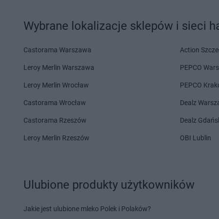
PEPCO
Kaliska
PEPCO
Kcynia
Wybrane lokalizacje sklepów i sieci 
PEPCO
Kalisz
PEPCO
Kędzierzyn-K
PEPCO
Kałuszyn
PEPCO
Kępa
PEPCO
Kalwaria Zebrzydowska
PEPCO
Kępno
Castorama Warszawa
Action Szcze
PEPCO
Kamień Pomorski
PEPCO
Kętrzyn
Leroy Merlin Warszawa
PEPCO War
PEPCO
Kamieniec Wrocławski
PEPCO
Kęty
PEPCO
Kamienna Góra
PEPCO
Kiekrz
Leroy Merlin Wrocław
PEPCO Krak
PEPCO
Kamionka Wielka
PEPCO
Kielce
Castorama Wrocław
Dealz Wars
PEPCO
Kańczuga
PEPCO
Kiełpino
PEPCO
Karczew
PEPCO
Kietrz
Castorama Rzeszów
Dealz Gdańs
PEPCO
Karpacz
PEPCO
Kleczew
Leroy Merlin Rzeszów
OBI Lublin
PEPCO
Kartuzy
PEPCO
Kleszczów
PEPCO
Katowice
PEPCO
Klimkówka
PEPCO
Kąty Wrocławskie
PEPCO
Kłobuck
PEPCO
Kazimierz Biskupi
PEPCO
Kłodawa
Ulubione produkty użytkowników
PEPCO
Kazimierza Wielka
PEPCO
Kłodzko
PEPCO
Kaźmierz
PEPCO
Kluczbork
Jakie jest ulubione mleko Polek i Polaków?