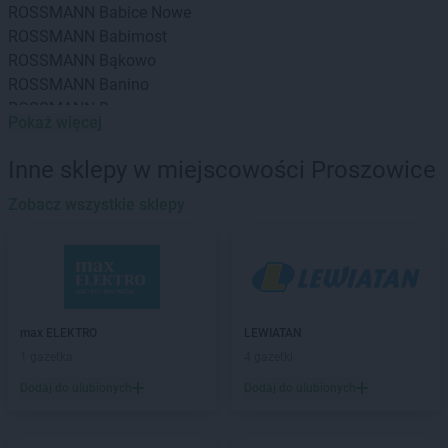
ROSSMANN
Babice Nowe
ROSSMANN
Babimost
ROSSMANN
Bąkowo
ROSSMANN
Banino
ROSSMANN
Baranowo
Pokaż więcej
ROSSMANN
Barcin
ROSSMANN
Barczewo
Inne sklepy w miejscowości Proszowice
ROSSMANN
Barlinek
ROSSMANN
Zobacz wszystkie sklepy
Bartoszyce
ROSSMANN
Barwice
ROSSMANN
Będzin
ROSSMANN
Bełchatów
ROSSMANN
Bełżyce
ROSSMANN
Biała Piska
max ELEKTRO
LEWIATAN
ROSSMANN
Biała Podlaska
1 gazetka
4 gazetki
ROSSMANN
Białe Błota
Dodaj do ulubionych
Dodaj do ulubionych
ROSSMANN
Białka Tatrzańska
ROSSMANN
Białki
ROSSMANN
Białobrzegi