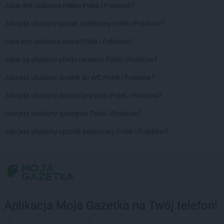
Jakie jest ulubione mleko Polek i Polaków?
ROSSMANN
Czernichów
ROSSMANN
Czerniejewo
Jaki jest ulubiony papier toaletowy Polek i Polaków?
ROSSMANN
Czernikowo
Jaka jest ulubiona woda Polek i Polaków?
ROSSMANN
Czersk
ROSSMANN
Czerwionka-Leszczyny
Jakie są ulubione płatki owsiane Polek i Polaków?
ROSSMANN
Częstochowa
Jaki jest ulubiony środek do WC Polek i Polaków?
ROSSMANN
Człuchów
Jaki jest ulubiony żel pod prysznic Polek i Polaków?
ROSSMANN
Dąbrowa Białostocka
ROSSMANN
Jaki jest ulubiony szampon Polek i Polaków?
Dąbrowa Górnicza
ROSSMANN
Dąbrowa Tarnowska
Jaki jest ulubiony ręcznik papierowy Polek i Polaków?
ROSSMANN
Dąbrówka
ROSSMANN
Darłowo
ROSSMANN
Dawidy Bankowe
ROSSMANN
Dębe Wielkie
ROSSMANN
Dębica
ROSSMANN
Dęblin
Aplikacja Moja Gazetka na Twój telefon!
ROSSMANN
Dębno
ROSSMANN
Debrzno