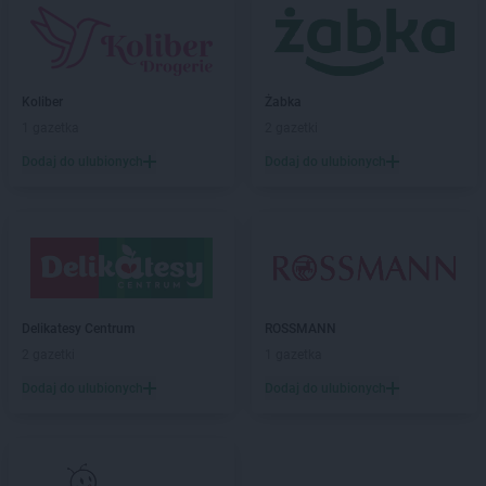
ROSSMANN
Bialogard
ROSSMANN
Białystok
ROSSMANN
Biecz
ROSSMANN
Biedrusko
Koliber
Żabka
ROSSMANN
Bielany Wrocławskie
1 gazetka
2 gazetki
ROSSMANN
Bielawa
Dodaj do ulubionych
Dodaj do ulubionych
ROSSMANN
Bielsk Podlaski
ROSSMANN
Bielsko-Biała
ROSSMANN
Bieruń
ROSSMANN
Bierutów
ROSSMANN
Biłgoraj
ROSSMANN
Biskupiec
Delikatesy Centrum
ROSSMANN
ROSSMANN
Blachownia
2 gazetki
1 gazetka
ROSSMANN
Błonie
ROSSMANN
Bobolice
Dodaj do ulubionych
Dodaj do ulubionych
ROSSMANN
Bobowa
ROSSMANN
Bochnia
ROSSMANN
Bogatynia