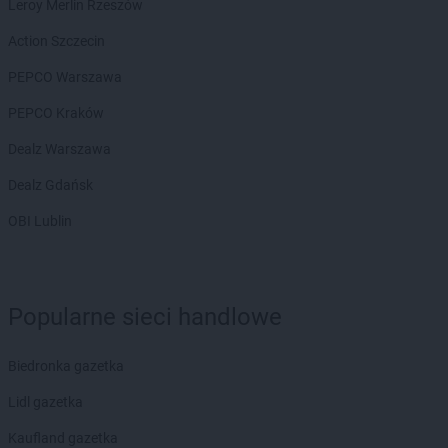
Leroy Merlin Rzeszów
ROSSMANN
Buk
ROSSMANN
Busko-Zdrój
Action Szczecin
ROSSMANN
Byczyna
PEPCO Warszawa
ROSSMANN
Bydgoszcz
ROSSMANN
Bystrzyca Kłodzka
PEPCO Kraków
ROSSMANN
Bytom
Dealz Warszawa
ROSSMANN
Bytom Odrzański
ROSSMANN
Bytów
Dealz Gdańsk
ROSSMANN
CH
OBI Lublin
ROSSMANN
Chełm
ROSSMANN
Chełmek
ROSSMANN
Chełmno
Popularne sieci handlowe
ROSSMANN
Chełmża
ROSSMANN
Chocianów
ROSSMANN
Chociwel
Biedronka gazetka
ROSSMANN
Choczewo
Lidl gazetka
ROSSMANN
Chodzież
ROSSMANN
Chojna
Kaufland gazetka