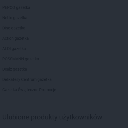
ROSSMANN
Chojnice
PEPCO gazetka
ROSSMANN
Chojnów
ROSSMANN
Choroszcz
Netto gazetka
ROSSMANN
Chorzów
Dino gazetka
ROSSMANN
Choszczno
ROSSMANN
Chrzanów
Action gazetka
ROSSMANN
Chwaszczyno
ALDI gazetka
ROSSMANN
Ciechanów
ROSSMANN
Ciechanowiec
ROSSMANN gazetka
ROSSMANN
Ciechocinek
Dealz gazetka
ROSSMANN
Cieszyn
ROSSMANN
Czaplinek
Delikatesy Centrum gazetka
ROSSMANN
Czarna
Gazetka Świąteczne Promocje
ROSSMANN
Czarna Białostocka
ROSSMANN
Czarne
ROSSMANN
Czarnków
ROSSMANN
Czchów
Ulubione produkty użytkowników
ROSSMANN
Czechowice-Dziedzice
ROSSMANN
Czeladź