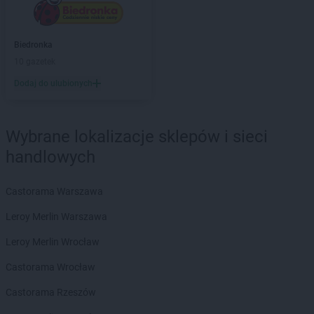
ROSSMANN
Boguchwała
ROSSMANN
Boguszów-Gorce
ROSSMANN
Bolechowo
Biedronka
ROSSMANN
Bolesławiec
10 gazetek
ROSSMANN
Bolków
Dodaj do ulubionych
ROSSMANN
Bolszewo
ROSSMANN
Borek Wielkopolski
ROSSMANN
Braniewo
Wybrane lokalizacje sklepów i sieci
ROSSMANN
Brodnica
handlowych
ROSSMANN
Brusy
ROSSMANN
Brwinów
ROSSMANN
Brzeg
Castorama Warszawa
ROSSMANN
Brzeg Dolny
Leroy Merlin Warszawa
ROSSMANN
Brzesko
ROSSMANN
Brzeszcze
Leroy Merlin Wrocław
ROSSMANN
Brzeziny
Castorama Wrocław
ROSSMANN
Brzostek
ROSSMANN
Brzozów
Castorama Rzeszów
ROSSMANN
Budzistowo