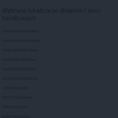
Biedronka
Biała Podlaska
Biedronka
Biała Rawska
Wybrane lokalizacje sklepów i sieci
Biedronka
Białe Błota
handlowych
Biedronka
Białka
Biedronka
Białka Tatrzańska
Castorama Warszawa
Biedronka
Białobrzegi
Biedronka
Białogard
Leroy Merlin Warszawa
Biedronka
Biały Bór
Leroy Merlin Wrocław
Biedronka
Białystok
Biedronka
Biecz
Castorama Wrocław
Biedronka
Biedronka
Castorama Rzeszów
Biedronka
Biedrusko
Biedronka
Bielany Wrocławskie
Leroy Merlin Rzeszów
Biedronka
Bielawa
Action Szczecin
Biedronka
Bielsk
Biedronka
Bielsk Podlaski
PEPCO Warszawa
Biedronka
Bielsko-Biała
PEPCO Kraków
Biedronka
Biertowice
Biedronka
Bieruń
Dealz Warszawa