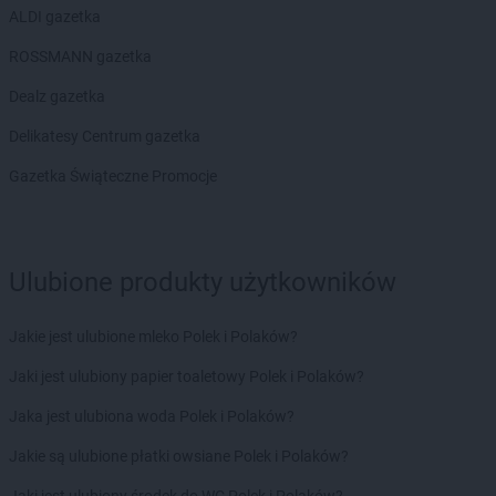
ALDI gazetka
Biedronka
Boguchwała
Biedronka
Boguszów-Gorce
ROSSMANN gazetka
Biedronka
Bojano
Dealz gazetka
Biedronka
Bolesławice
Biedronka
Bolesławiec
Delikatesy Centrum gazetka
Biedronka
Bolków
Gazetka Świąteczne Promocje
Biedronka
Bolszewo
Biedronka
Bońki
Biedronka
Borek Wielkopolski
Biedronka
Borki
Ulubione produkty użytkowników
Biedronka
Borkowo
Biedronka
Borne Sulinowo
Jakie jest ulubione mleko Polek i Polaków?
Biedronka
Borówiec
Biedronka
Branice
Jaki jest ulubiony papier toaletowy Polek i Polaków?
Biedronka
Braniewo
Jaka jest ulubiona woda Polek i Polaków?
Biedronka
Brańsk
Biedronka
Brenna
Jakie są ulubione płatki owsiane Polek i Polaków?
Biedronka
Brodnica