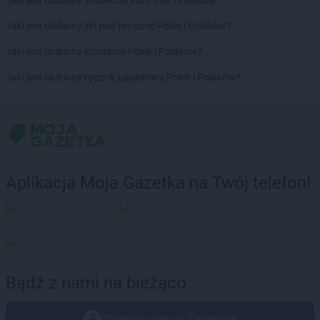
Jaki jest ulubiony środek do WC Polek i Polaków?
Biedronka
Brusy
Biedronka
Brwinów
Jaki jest ulubiony żel pod prysznic Polek i Polaków?
Biedronka
Brzeg
Jaki jest ulubiony szampon Polek i Polaków?
Biedronka
Brzeg Dolny
Biedronka
Brześć Kujawski
Jaki jest ulubiony ręcznik papierowy Polek i Polaków?
Biedronka
Brzesko
Biedronka
Brzeszcze
Biedronka
Brzeziny
Biedronka
Brzezna
Biedronka
Brzeźnio
Biedronka
Brzostek
Aplikacja Moja Gazetka na Twój telefon!
Biedronka
Brzoza
Biedronka
Brzozów
Biedronka
Buczkowice
Biedronka
Budzów
Biedronka
Budzyń
Biedronka
Buk
Bądź z nami na bieżąco
Biedronka
Bukowno
Biedronka
Bulowice
Obserwuj nas na Facebook