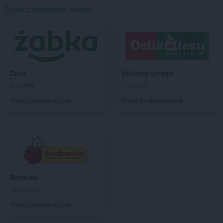
Biedronka
Zobacz wszystkie sklepy
Banino
Biedronka
Baniocha
Biedronka
Baranowo
Biedronka
Barciany
Biedronka
Barcin
Biedronka
Barczewo
Żabka
Delikatesy Centrum
Biedronka
Bardo
2 gazetki
1 gazetka
Biedronka
Barlinek
Dodaj do ulubionych
Dodaj do ulubionych
Biedronka
Bartoszyce
Biedronka
Barwice
Biedronka
Będzin
Biedronka
Bełchatów
Biedronka
Bełżyce
Biedronka
Bestwina
Biedronka
Bezrzecze
Biedronka
Biedronka
Biała
12 gazetek
Biedronka
Biała Parcela
Dodaj do ulubionych
Biedronka
Biała Piska