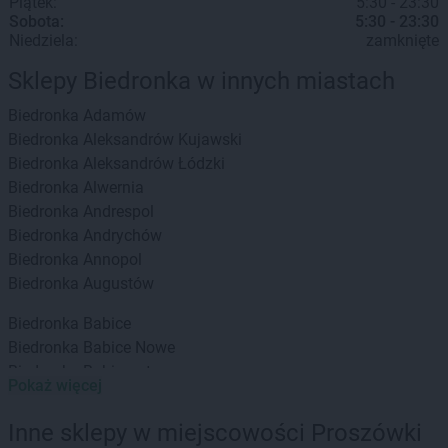
Piątek:
5:30 - 23:30
Sobota:
5:30 - 23:30
Niedziela:
zamknięte
Sklepy Biedronka w innych miastach
Biedronka
Adamów
Biedronka
Aleksandrów Kujawski
Biedronka
Aleksandrów Łódzki
Biedronka
Alwernia
Biedronka
Andrespol
Biedronka
Andrychów
Biedronka
Annopol
Biedronka
Augustów
Biedronka
Babice
Biedronka
Babice Nowe
Biedronka
Babimost
Pokaż więcej
Biedronka
Baborów
Biedronka
Banie
Inne sklepy w miejscowości Proszówki
Biedronka
Banie Mazurskie