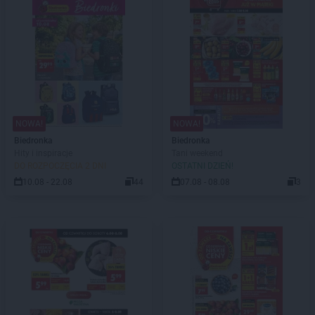
NOWA!
NOWA!
Biedronka
Biedronka
Hity i inspiracje
Tani weekend
DO ROZPOCZĘCIA 2 DNI
OSTATNI DZIEŃ!
10.08 - 22.08
44
07.08 - 08.08
3