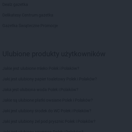
Dealz gazetka
Carrefour Express
Wrocław
Delikatesy Centrum gazetka
Carrefour Express
Zakopane
Carrefour Express
Zduny
Gazetka Świąteczne Promocje
Carrefour Express
Zgorzelec
Carrefour Express
Żakowice
Ulubione produkty użytkowników
Jakie jest ulubione mleko Polek i Polaków?
Jaki jest ulubiony papier toaletowy Polek i Polaków?
Jaka jest ulubiona woda Polek i Polaków?
Jakie są ulubione płatki owsiane Polek i Polaków?
Jaki jest ulubiony środek do WC Polek i Polaków?
Jaki jest ulubiony żel pod prysznic Polek i Polaków?