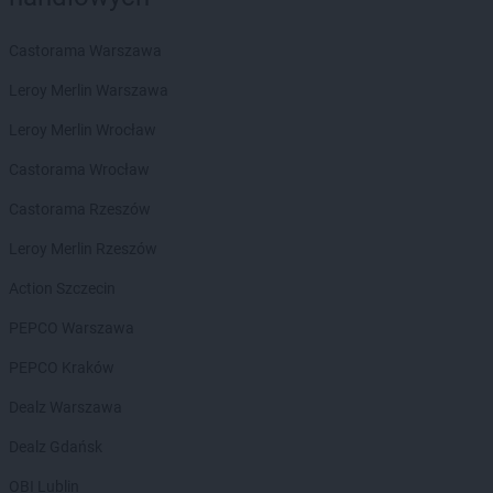
Carrefour Express
Ochotnica Dolna
Castorama Warszawa
Carrefour Express
Olsztynek
Carrefour Express
Opole
Leroy Merlin Warszawa
Carrefour Express
Orzech
Leroy Merlin Wrocław
Carrefour Express
Ożarów Mazowiecki
Carrefour Express
Ozorków
Castorama Wrocław
Castorama Rzeszów
Carrefour Express
Piaseczno
Carrefour Express
Piecki
Leroy Merlin Rzeszów
Carrefour Express
Połaniec
Action Szczecin
Carrefour Express
Pruszcz
Carrefour Express
Pruszków
PEPCO Warszawa
Carrefour Express
Psary
PEPCO Kraków
Carrefour Express
Radłów
Dealz Warszawa
Carrefour Express
Radziechowy
Carrefour Express
Rogów
Dealz Gdańsk
Carrefour Express
Rokiciny-Kolonia
OBI Lublin