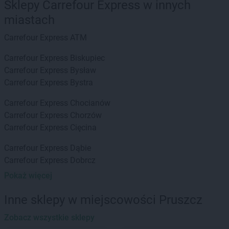
Sklepy Carrefour Express w innych
miastach
Carrefour Express
ATM
Carrefour Express
Biskupiec
Carrefour Express
Bysław
Carrefour Express
Bystra
Carrefour Express
Chocianów
Carrefour Express
Chorzów
Carrefour Express
Cięcina
Carrefour Express
Dąbie
Carrefour Express
Dobrcz
Carrefour Express
Dobrzykowice
Pokaż więcej
Carrefour Express
Domaniewice
Inne sklepy w miejscowości Pruszcz
Carrefour Express
Gdańsk
Carrefour Express
Zobacz wszystkie sklepy
Gdynia