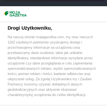
Masz sugestie lub pytania?
Napisz do nas:
support@mojagazetka.com
Drogi Użytkowniku,
Współpraca z nami
Na naszej stronie mojagazetka.com, my oraz naszych
Zobacz szczegóły
1162 zaufanych partnerów uzyskujemy dostęp i
Retail Radar – analiza rynku
przechowujemy informacje na urządzeniu oraz
przetwarzamy dane osobowe, takie jak unikalne
identyfikatory, standardowe informacje wysyłane przez
Wasze ulubione produkty
urządzenie czy dane przeglądania w celu zapewniania
spersonalizowanych reklam, wybór spersonalizowanych
Regulamin serwisu i polityka prywatności
treści, pomiar reklam i treści, badanie odbiorców oraz
ulepszanie usług. Za zgodą Użytkownika my i Zaufani
Mapa strony
Partnerzy możemy używać dokładnych danych
geolokalizacyjnych oraz aktywnie skanować
Zawsze najnowsze gazetki w naszej
Wszystkie miasta z lokalizacjami sklepów
charakterystykę urządzenia do celów identyfikacji.
Ponieważ cenimy Twoją prywatność, prosimy o zgodę na
aplikacji
korzystanie z tych technologii poprzez kliknięcie