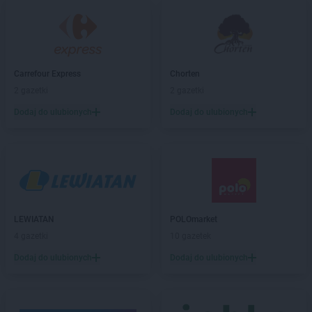
Carrefour Express
Giżyce
Carrefour Express
Gorzów Wielkopolski
Carrefour Express
Gostycyn
Carrefour Express
Grodzisk Mazowiecki
Carrefour Express
Gronów
Carrefour Express
Chorten
2 gazetki
2 gazetki
Carrefour Express
Iwiec
Carrefour Express
Izabelin C
Dodaj do ulubionych
Dodaj do ulubionych
Carrefour Express
Jeziorki
Carrefour Express
Kalisz
Carrefour Express
Kamionek
Carrefour Express
Kępsko
Carrefour Express
Kielce
LEWIATAN
POLOmarket
Carrefour Express
Kłobuck
4 gazetki
10 gazetek
Carrefour Express
Koluszki
Dodaj do ulubionych
Dodaj do ulubionych
Carrefour Express
Konstancin-Jeziorna
Carrefour Express
Kowalewo Pomorskie
Carrefour Express
Kraków