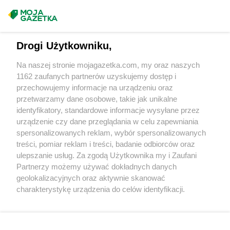
Masz sugestie lub pytania?
Napisz do nas:
support@mojagazetka.com
Drogi Użytkowniku,
Współpraca z nami
Na naszej stronie mojagazetka.com, my oraz naszych
Zobacz szczegóły
1162 zaufanych partnerów uzyskujemy dostęp i
Retail Radar – analiza rynku
przechowujemy informacje na urządzeniu oraz
przetwarzamy dane osobowe, takie jak unikalne
identyfikatory, standardowe informacje wysyłane przez
Wasze ulubione produkty
urządzenie czy dane przeglądania w celu zapewniania
spersonalizowanych reklam, wybór spersonalizowanych
Regulamin serwisu i polityka prywatności
treści, pomiar reklam i treści, badanie odbiorców oraz
ulepszanie usług. Za zgodą Użytkownika my i Zaufani
Mapa strony
Partnerzy możemy używać dokładnych danych
geolokalizacyjnych oraz aktywnie skanować
Zawsze najnowsze gazetki w naszej
Wszystkie miasta z lokalizacjami sklepów
charakterystykę urządzenia do celów identyfikacji.
Ponieważ cenimy Twoją prywatność, prosimy o zgodę na
aplikacji
korzystanie z tych technologii poprzez kliknięcie
„Akceptuję”. Zgoda jest dobrowolna i zawsze możesz ją