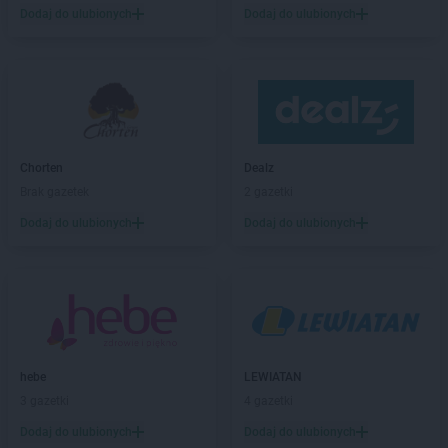
Carrefour Market
Leszno
Dodaj do ulubionych
Dodaj do ulubionych
Carrefour Market
Lubin
Carrefour Market
Lublin
Carrefour Market
Lubliniec
Carrefour Market
Łódź
Carrefour Market
Łomża
Carrefour Market
Łubna
Chorten
Dealz
Brak gazetek
2 gazetki
Carrefour Market
Myślenice
Dodaj do ulubionych
Dodaj do ulubionych
Carrefour Market
Nowa Sól
Carrefour Market
Nowy Dwór Mazowiecki
Carrefour Market
Nysa
Carrefour Market
Olsztyn
Carrefour Market
Opoczno
hebe
LEWIATAN
Carrefour Market
Ostróda
3 gazetki
4 gazetki
Carrefour Market
Ostrowiec Świętokrzyski
Carrefour Market
Otwock
Dodaj do ulubionych
Dodaj do ulubionych