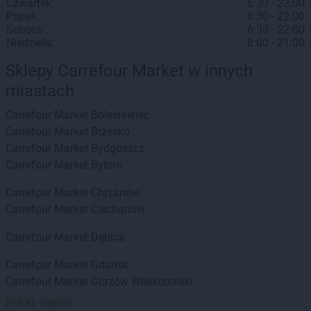
Czwartek:
6:30 - 22:00
Piątek:
6:30 - 22:00
Sobota:
6:30 - 22:00
Niedziela:
8:00 - 21:00
Sklepy Carrefour Market w innych
miastach
Carrefour Market
Bolesławiec
Carrefour Market
Brzesko
Carrefour Market
Bydgoszcz
Carrefour Market
Bytom
Carrefour Market
Chrzanów
Carrefour Market
Ciechanów
Carrefour Market
Dębica
Carrefour Market
Gdańsk
Carrefour Market
Gorzów Wielkopolski
Carrefour Market
Grodzisk Mazowiecki
Pokaż więcej