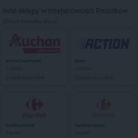
Carrefour Market
Inowrocław
Inne sklepy w miejscowości Pruszków
Carrefour Market
Jasło
Zobacz wszystkie sklepy
Carrefour Market
Jastrzębie-Zdrój
Carrefour Market
Józefów
Carrefour Market
Kalisz
Carrefour Market
Karczew
Carrefour Market
Katowice
Auchan Supermarket
Action
Carrefour Market
Kąty Wrocławskie
1 gazetka
1 gazetka
Carrefour Market
Kowary
Dodaj do ulubionych
Dodaj do ulubionych
Carrefour Market
Koziegłowy
Carrefour Market
Kraków
Carrefour Market
Krosno
Carrefour Market
Książenice
Carrefour Market
Lędziny
Carrefour Market
Legionowo
Carrefour Market
Carrefour Express
Carrefour Market
Legnica
2 gazetki
2 gazetki