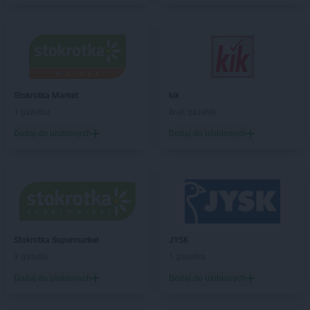
Carrefour Market
Piaseczno
Carrefour Market
Piechowice
Carrefour Market
Płock
Carrefour Market
Płońsk
Carrefour Market
Podkowa Leśna
Stokrotka Market
kik
Carrefour Market
Poznań
1 gazetka
Brak gazetek
Carrefour Market
Pruszków
Carrefour Market
Przemyśl
Dodaj do ulubionych
Dodaj do ulubionych
Carrefour Market
Pszczyna
Carrefour Market
Pyskowice
Carrefour Market
Rabka-Zdrój
Carrefour Market
Radom
Carrefour Market
Rawa Mazowiecka
Carrefour Market
Stokrotka Supermarket
Rzeszów
JYSK
3 gazetki
1 gazetka
Carrefour Market
Sandomierz
Dodaj do ulubionych
Dodaj do ulubionych
Carrefour Market
Sanok
Carrefour Market
Siedlce