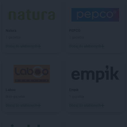
Carrefour Market
Skierniewice
Carrefour Market
Sopot
Carrefour Market
Sosnowiec
Carrefour Market
Stalowa Wola
Carrefour Market
Starachowice
Natura
PEPCO
Carrefour Market
Stare Babice
1 gazetka
1 gazetka
Carrefour Market
Szczytno
Dodaj do ulubionych
Dodaj do ulubionych
Carrefour Market
Toruń
Carrefour Market
Tuchów
Carrefour Market
Ustroń
Carrefour Market
Warsaw
Laboo
Empik
Carrefour Market
Warszawa
Brak gazetek
1 gazetka
Carrefour Market
Wrocław
Dodaj do ulubionych
Dodaj do ulubionych
Carrefour Market
Zabrze
Carrefour Market
Zakopane
Carrefour Market
Zielona Góra