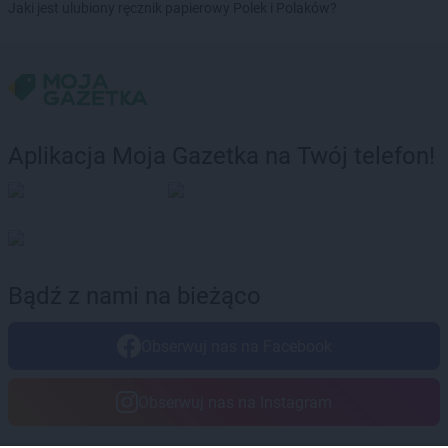
Jaki jest ulubiony ręcznik papierowy Polek i Polaków?
Aplikacja Moja Gazetka na Twój telefon!
Bądź z nami na bieżąco
Obserwuj nas na Facebook
Obserwuj nas na Instagram