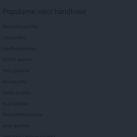
ROSSMANN
Dębno
Popularne sieci handlowe
ROSSMANN
Debrzno
ROSSMANN
Dobczyce
ROSSMANN
Biedronka gazetka
Dobiegniew
ROSSMANN
Dobra
Lidl gazetka
ROSSMANN
Dobre Miasto
ROSSMANN
Kaufland gazetka
Dobrzyń nad Wisłą
ROSSMANN
Drawsko Pomorskie
PEPCO gazetka
ROSSMANN
Drezdenko
ROSSMANN
Netto gazetka
Drobin
ROSSMANN
Duszniki-Zdrój
Dino gazetka
ROSSMANN
Dynów
ROSSMANN
Action gazetka
Działdowo
ROSSMANN
Dzierzgoń
ALDI gazetka
ROSSMANN
Dzierżoniów
ROSSMANN gazetka
ROSSMANN
Elbląg
Dealz gazetka
ROSSMANN
Ełk
Delikatesy Centrum gazetka