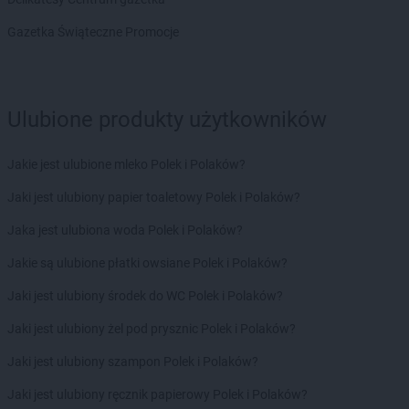
ROSSMANN
fc
Gazetka Świąteczne Promocje
ROSSMANN
Garwolin
ROSSMANN
Gdańsk
ROSSMANN
Gdów
ROSSMANN
Gdynia
Ulubione produkty użytkowników
ROSSMANN
Giżycko
ROSSMANN
Gliwice
Jakie jest ulubione mleko Polek i Polaków?
ROSSMANN
Głogów
ROSSMANN
Głogów Małopolski
Jaki jest ulubiony papier toaletowy Polek i Polaków?
ROSSMANN
Głogówek
Jaka jest ulubiona woda Polek i Polaków?
ROSSMANN
Głowno
ROSSMANN
Głubczyce
Jakie są ulubione płatki owsiane Polek i Polaków?
ROSSMANN
Głuchołazy
Jaki jest ulubiony środek do WC Polek i Polaków?
ROSSMANN
Głuszyca
ROSSMANN
Gniew
Jaki jest ulubiony żel pod prysznic Polek i Polaków?
ROSSMANN
Gniewkowo
Jaki jest ulubiony szampon Polek i Polaków?
ROSSMANN
Gniezno
ROSSMANN
Gogolin
Jaki jest ulubiony ręcznik papierowy Polek i Polaków?