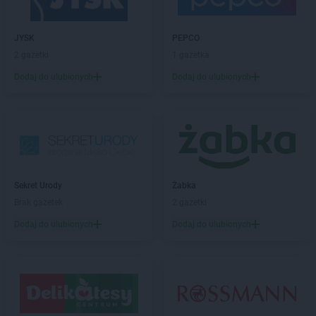
ROSSMANN
Brzozów
ROSSMANN
Budzistowo
ROSSMANN
JYSK
Buk
PEPCO
ROSSMANN
2 gazetki
Busko-Zdrój
1 gazetka
ROSSMANN
Byczyna
Dodaj do ulubionych
Dodaj do ulubionych
ROSSMANN
Bydgoszcz
ROSSMANN
Bystrzyca Kłodzka
ROSSMANN
Bytom
ROSSMANN
Bytom Odrzański
ROSSMANN
Bytów
ROSSMANN
CH
Sekret Urody
Żabka
ROSSMANN
Chełm
Brak gazetek
2 gazetki
ROSSMANN
Chełmek
Dodaj do ulubionych
Dodaj do ulubionych
ROSSMANN
Chełmno
ROSSMANN
Chełmża
ROSSMANN
Chocianów
ROSSMANN
Chociwel
ROSSMANN
Choczewo