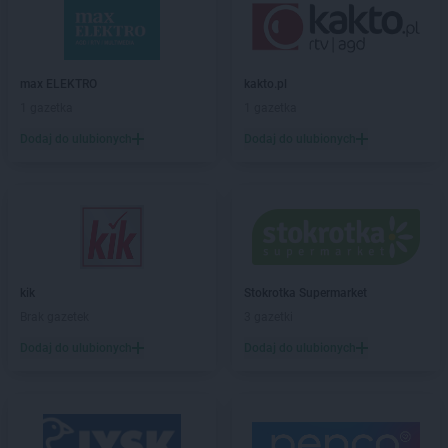
ROSSMANN
Bogatynia
ROSSMANN
Boguchwała
ROSSMANN
Boguszów-Gorce
ROSSMANN
Bolechowo
max ELEKTRO
kakto.pl
ROSSMANN
Bolesławiec
1 gazetka
1 gazetka
ROSSMANN
Bolków
Dodaj do ulubionych
Dodaj do ulubionych
ROSSMANN
Bolszewo
ROSSMANN
Borek Wielkopolski
ROSSMANN
Braniewo
ROSSMANN
Brodnica
ROSSMANN
Brusy
ROSSMANN
Brwinów
ROSSMANN
Brzeg
kik
Stokrotka Supermarket
ROSSMANN
Brzeg Dolny
Brak gazetek
3 gazetki
ROSSMANN
Brześć Kujawski
Dodaj do ulubionych
Dodaj do ulubionych
ROSSMANN
Brzesko
ROSSMANN
Brzeszcze
ROSSMANN
Brzeziny
ROSSMANN
Brzostek