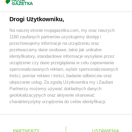
Masz sugestie lub pytania?
ROSSMANN
Grodków
ROSSMANN
Grodzisk Mazowiecki
Napisz do nas:
support@mojagazetka.com
Drogi Użytkowniku,
ROSSMANN
Grodzisk Wielkopolski
Współpraca z nami
ROSSMANN
Grójec
Na naszej stronie mojagazetka.com, my oraz naszych
ROSSMANN
Gromnik
Zobacz szczegóły
1160 zaufanych partnerów uzyskujemy dostęp i
ROSSMANN
Grudziądz
Retail Radar – analiza rynku
przechowujemy informacje na urządzeniu oraz
ROSSMANN
Gryfice
przetwarzamy dane osobowe, takie jak unikalne
ROSSMANN
Gryfino
identyfikatory, standardowe informacje wysyłane przez
Wasze ulubione produkty
ROSSMANN
Gryfów Śląski
urządzenie czy dane przeglądania w celu zapewniania
ROSSMANN
Gubin
spersonalizowanych reklam, wybór spersonalizowanych
Regulamin serwisu i polityka prywatności
treści, pomiar reklam i treści, badanie odbiorców oraz
ROSSMANN
Hajnówka
ulepszanie usług. Za zgodą Użytkownika my i Zaufani
Mapa strony
ROSSMANN
Hel
Partnerzy możemy używać dokładnych danych
ROSSMANN
Hrubieszów
geolokalizacyjnych oraz aktywnie skanować
Zawsze najnowsze gazetki w naszej
Wszystkie miasta z lokalizacjami sklepów
charakterystykę urządzenia do celów identyfikacji.
ROSSMANN
Iława
Ponieważ cenimy Twoją prywatność, prosimy o zgodę na
aplikacji
ROSSMANN
Iłża
korzystanie z tych technologii poprzez kliknięcie
ROSSMANN
Imielin
„Akceptuję”. Zgoda jest dobrowolna i zawsze możesz ją
+ 1,5 mln zadowolonych kupujących
ROSSMANN
Inowrocław
zmienić/wycofać klikając przycisk ustawień prywatności
Polska
Czechy
Ukraina
Litwa
Słowacja
Rumunia
PARTNERZY
USTAWIENIA