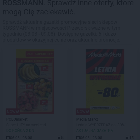
ROSSMANN
. Sprawdź inne oferty, które
mogą Cię zaciekawić.
Sprawdź aktualne gazetki promocyjne sieci sklepów
ROSSMANN w miejscowości Przeworsk ważne w tym
tygodniu (03.08 - 09.08). Dostępne gazetki: 6 i dużo
produktów w okazyjnej cenie oraz aktualne promocje.
NOWA!
NOWA!
POLOmarket
Media Markt
Super HITY na weekend
Lednia WYPRZEDAŻ do -80%!!
DO KOŃCA 2 DNI
AKTUALNA GAZETKA
06.08 - 08.08
4
06.08 - 23.08
15