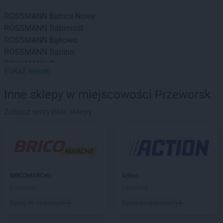
ROSSMANN
Babice Nowe
ROSSMANN
Babimost
ROSSMANN
Bąkowo
ROSSMANN
Banino
ROSSMANN
Baranowo
Pokaż więcej
ROSSMANN
Barcin
ROSSMANN
Barczewo
Inne sklepy w miejscowości Przeworsk
ROSSMANN
Barlinek
ROSSMANN
Zobacz wszystkie sklepy
Bartoszyce
ROSSMANN
Barwice
ROSSMANN
Będzin
ROSSMANN
Bełchatów
ROSSMANN
Bełżyce
ROSSMANN
Biała Piska
BRICOMARCHE
Action
ROSSMANN
Biała Podlaska
6 gazetek
1 gazetka
ROSSMANN
Białe Błota
Dodaj do ulubionych
Dodaj do ulubionych
ROSSMANN
Białka Tatrzańska
ROSSMANN
Białki