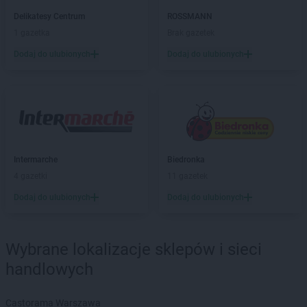
ROSSMANN
Chodzież
Delikatesy Centrum
ROSSMANN
ROSSMANN
Chojna
1 gazetka
Brak gazetek
ROSSMANN
Chojnice
ROSSMANN
Chojnów
Dodaj do ulubionych
Dodaj do ulubionych
ROSSMANN
Choroszcz
ROSSMANN
Chorzów
ROSSMANN
Choszczno
ROSSMANN
Chrzanów
ROSSMANN
Chwaszczyno
ROSSMANN
Ciechanów
Intermarche
Biedronka
ROSSMANN
Ciechanowiec
4 gazetki
11 gazetek
ROSSMANN
Ciechocinek
Dodaj do ulubionych
Dodaj do ulubionych
ROSSMANN
Cieszyn
ROSSMANN
Czaplinek
ROSSMANN
Czarna
Wybrane lokalizacje sklepów i sieci
ROSSMANN
Czarna Białostocka
handlowych
ROSSMANN
Czarne
ROSSMANN
Czarnków
ROSSMANN
Czchów
Castorama Warszawa