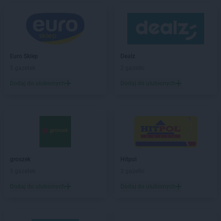
ROSSMANN
Białobrzegi
ROSSMANN
Bialogard
ROSSMANN
Białystok
ROSSMANN
Biecz
ROSSMANN
Biedrusko
Euro Sklep
Dealz
ROSSMANN
Bielany Wrocławskie
5 gazetek
2 gazetki
ROSSMANN
Bielawa
Dodaj do ulubionych
Dodaj do ulubionych
ROSSMANN
Bielsk Podlaski
ROSSMANN
Bielsko-Biała
ROSSMANN
Bieruń
ROSSMANN
Bierutów
ROSSMANN
Biłgoraj
ROSSMANN
Biskupiec
groszek
Hitpol
ROSSMANN
Blachownia
5 gazetek
3 gazetki
ROSSMANN
Błonie
ROSSMANN
Bobolice
Dodaj do ulubionych
Dodaj do ulubionych
ROSSMANN
Bobowa
ROSSMANN
Bochnia