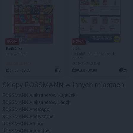
NOWA!
NOWA!
Biedronka
LIDL
Tani weekend
Lidl plus. Skanujesz - To się
opłaca
JUŻ OD JUTRA!
DO KOŃCA 2 DNI
07.08 - 08.08
3
06.08 - 08.08
28
Sklepy ROSSMANN w innych miastach
ROSSMANN
Aleksandrów Kujawski
ROSSMANN
Aleksandrów Łódzki
ROSSMANN
Andrespol
ROSSMANN
Andrychów
ROSSMANN
Atrium
ROSSMANN
Augustów