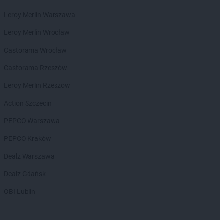
ROSSMANN
Czechowice-Dziedzice
Leroy Merlin Warszawa
ROSSMANN
Czeladź
ROSSMANN
Czernichów
Leroy Merlin Wrocław
ROSSMANN
Czerniejewo
Castorama Wrocław
ROSSMANN
Czernikowo
ROSSMANN
Czersk
Castorama Rzeszów
ROSSMANN
Czerwionka-Leszczyny
Leroy Merlin Rzeszów
ROSSMANN
Częstochowa
ROSSMANN
Człuchów
Action Szczecin
PEPCO Warszawa
ROSSMANN
Dąbrowa Białostocka
ROSSMANN
Dąbrowa Górnicza
PEPCO Kraków
ROSSMANN
Dąbrowa Tarnowska
Dealz Warszawa
ROSSMANN
Dąbrówka
ROSSMANN
Darłowo
Dealz Gdańsk
ROSSMANN
Dawidy Bankowe
OBI Lublin
ROSSMANN
Dębe Wielkie
ROSSMANN
Dębica
ROSSMANN
Dęblin