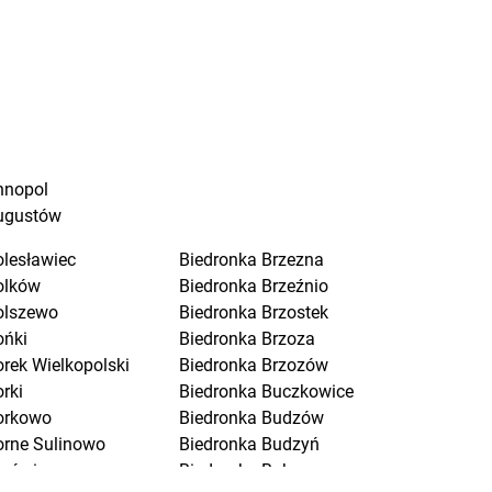
nnopol
ugustów
olesławiec
Biedronka
Brzezna
olków
Biedronka
Brzeźnio
olszewo
Biedronka
Brzostek
ońki
Biedronka
Brzoza
orek Wielkopolski
Biedronka
Brzozów
rki
Biedronka
Buczkowice
orkowo
Biedronka
Budzów
orne Sulinowo
Biedronka
Budzyń
orówiec
Biedronka
Buk