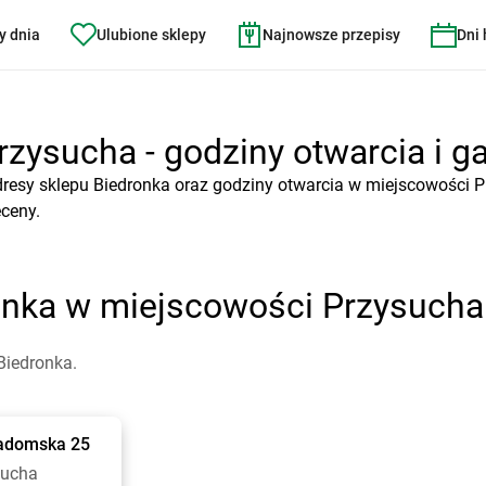
y dnia
Ulubione sklepy
Najnowsze przepisy
Dni
zysucha - godziny otwarcia i ga
dresy sklepu Biedronka oraz godziny otwarcia w miejscowości P
eceny.
onka w miejscowości Przysucha
Biedronka.
adomska 25
sucha