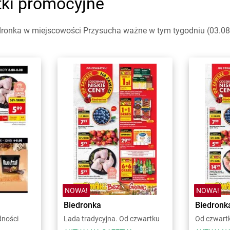
tki promocyjne
dronka w miejscowości Przysucha ważne w tym tygodniu (03.08 -
NOWA!
NOWA!
Biedronka
Biedronk
dności
Lada tradycyjna. Od czwartku
Od czwart