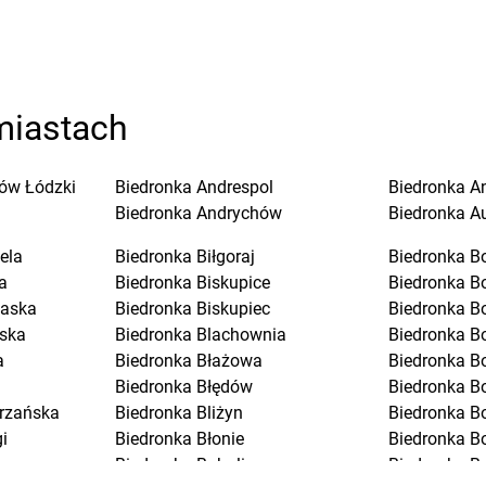
miastach
ów Łódzki
Biedronka
Andrespol
Biedronka
A
Biedronka
Andrychów
Biedronka
A
ela
Biedronka
Biłgoraj
Biedronka
B
a
Biedronka
Biskupice
Biedronka
B
laska
Biedronka
Biskupiec
Biedronka
B
ska
Biedronka
Blachownia
Biedronka
B
a
Biedronka
Błażowa
Biedronka
B
Biedronka
Błędów
Biedronka
Bo
trzańska
Biedronka
Bliżyn
Biedronka
B
i
Biedronka
Błonie
Biedronka
B
Biedronka
Bobolice
Biedronka
B