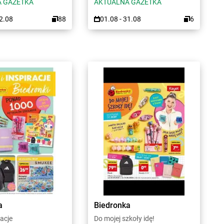
 GAZETKA
AKTUALNA GAZETKA
12.08
88
01.08 - 31.08
6
a
Biedronka
racje
Do mojej szkoły idę!