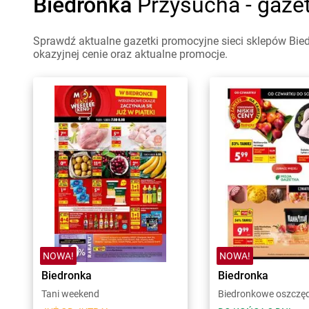
Biedronka
Przysucha - gaze
Sprawdź aktualne gazetki promocyjne sieci sklepów Bie
okazyjnej cenie oraz aktualne promocje.
NOWA!
NOWA!
Biedronka
Biedronka
Tani weekend
Biedronkowe oszczę