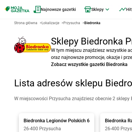
Najnowsze gazetki
Sklepy
Hit
Strona główna
>
Lokalizacje
>
Przysucha
>
Biedronka
Sklepy Biedronka Pr
W tym miejscu znajdziesz wszystkie a
oraz najnowsze promocje, okazje i prz
Zobacz wszystkie gazetki Biedronka
Lista adresów sklepu Biedr
W miejscowości Przysucha znajdziesz obecnie 2 sklepy 
Biedronka
Legionów Polskich 6
Biedronka
R
26-400 Przysucha
26-400 Przy