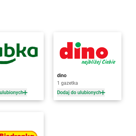
ranice
Biedronka
Bukowno
raniewo
Biedronka
Bulowice
rańsk
Biedronka
Busko-Zdrój
renna
Biedronka
Bychawa
rodnica
Biedronka
Byczyna
rusy
Biedronka
Bydgoszcz
rwinów
Biedronka
Bystrzyca Górna
rzeg
Biedronka
Bystrzyca Kłodzka
rzeg Dolny
Biedronka
Bytom
rześć Kujawski
Biedronka
Bytom Odrzański
rzesko
Biedronka
Bytów
dino
rzeszcze
1 gazetka
rzeziny
 ulubionych
Dodaj do ulubionych
zaniec
Biedronka
Czempiń
zaplinek
Biedronka
Czerniejewo
zapury
Biedronka
Czernikowo
zarna
Biedronka
Czersk
zarna Białostocka
Biedronka
Czerwieńsk