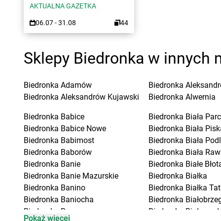
AKTUALNA GAZETKA
06.07 - 31.08
44
Sklepy Biedronka w innych 
Biedronka
Adamów
Biedronka
Aleksandr
Biedronka
Aleksandrów Kujawski
Biedronka
Alwernia
Biedronka
Babice
Biedronka
Biała Parc
Biedronka
Babice Nowe
Biedronka
Biała Pisk
Biedronka
Babimost
Biedronka
Biała Pod
Biedronka
Baborów
Biedronka
Biała Raw
Biedronka
Banie
Biedronka
Białe Błot
Biedronka
Banie Mazurskie
Biedronka
Białka
Biedronka
Banino
Biedronka
Białka Ta
Biedronka
Baniocha
Biedronka
Białobrzeg
Biedronka
Baranowo
Biedronka
Białogard
Pokaż więcej