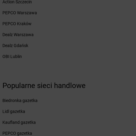
dino
Biadki
Action Szczecin
dino
Biała
PEPCO Warszawa
dino
Biała Parcela
dino
Biała Rawska
PEPCO Kraków
dino
Białaczów
Dealz Warszawa
dino
Białogard
dino
Białuń
Dealz Gdańsk
dino
Białynin
OBI Lublin
dino
Biedrusko
dino
Bielawa
dino
Bielawy
dino
Bielcza
Popularne sieci handlowe
dino
Bielewo
dino
Bielice
Biedronka gazetka
dino
Bielsk
dino
Bielsk Podlaski
Lidl gazetka
dino
Bieniewice
Kaufland gazetka
dino
Bieruń
dino
Bierutów
PEPCO gazetka