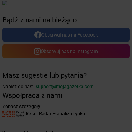
dino
Bolewicko
dino
Bolimów
dino
Bolków
Bądź z nami na bieżąco
dino
Bolszewo
dino
Boniewo
Obserwuj nas na Facebook
dino
Borawe
dino
Borek Strzeliński
dino
Borek Wielkopolski
Obserwuj nas na Instagram
dino
Borkowo
dino
Borne Sulinowo
dino
Boronów
Masz sugestie lub pytania?
dino
Boroszów
dino
Borów
Napisz do nas:
support@mojagazetka.com
dino
Borowie
Współpraca z nami
dino
Borówiec
Zobacz szczegóły
dino
Boruja Kościelna
Retail Radar – analiza rynku
dino
Borysławice
dino
Borzęcice
dino
Borzęciczki