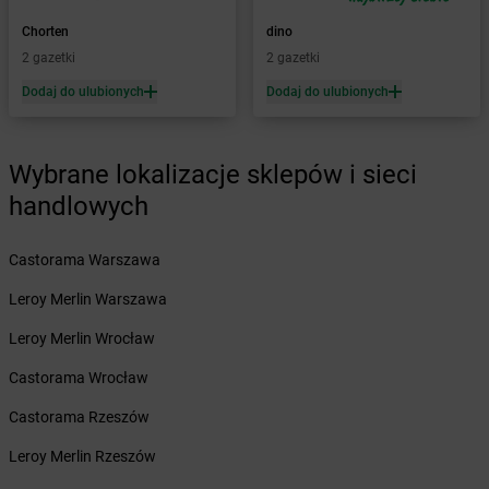
dino
Baranów
Chorten
dino
dino
Baranowo
2 gazetki
2 gazetki
dino
Barcin
Dodaj do ulubionych
Dodaj do ulubionych
dino
Barczewo
dino
Barkowo
dino
Barlinek
Wybrane lokalizacje sklepów i sieci
dino
Bartniczka
handlowych
dino
Baruchowo
dino
Barwice
dino
Będków
Castorama Warszawa
dino
Bedlno
Leroy Merlin Warszawa
dino
Bełchatów
dino
Bełchów
Leroy Merlin Wrocław
dino
Bełdów
Castorama Wrocław
dino
Belęcin
dino
Bełk
Castorama Rzeszów
dino
Benice
Leroy Merlin Rzeszów
dino
Bestwina