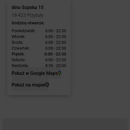
dino
Supska 15
18-423 Przytuły
Godziny otwarcia:
Poniedziałek:
6:00 - 22:30
Wtorek:
6:00 - 22:30
Środa:
6:00 - 22:30
Czwartek:
6:00 - 22:30
Piątek:
6:00 - 22:30
Sobota:
6:00 - 22:30
Niedziela:
8:30 - 20:00
Pokaż w Google Maps
Pokaż na mapie