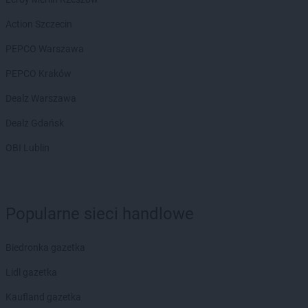
Gama
Lubartów
Gama
Action Szczecin
Lubawa
Gama
Lubiczyn
PEPCO Warszawa
Gama
Lubowidz
PEPCO Kraków
Gama
Majdan
Dealz Warszawa
Gama
Majdan Królewski
Gama
Makarki
Dealz Gdańsk
Gama
Miastko
OBI Lublin
Gama
Międzyrzec Podlaski
Gama
Mielec
Gama
Mień
Gama
Mijakowo
Popularne sieci handlowe
Gama
Mogielnica
Gama
Mokre
Biedronka gazetka
Gama
Morąg
Gama
Morawica
Lidl gazetka
Gama
Mrągowo
Kaufland gazetka
Gama
Mrzezino