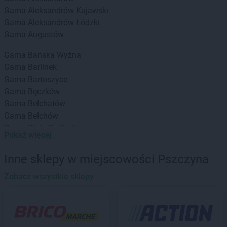
Gama
Aleksandrów Kujawski
Gama
Aleksandrów Łódzki
Gama
Augustów
Gama
Bańska Wyżna
Gama
Barlinek
Gama
Bartoszyce
Gama
Bęczków
Gama
Bełchatów
Gama
Bełchów
Gama
Biała Podlaska
Pokaż więcej
Gama
Białka
Gama
Białka Tatrzańska
Inne sklepy w miejscowości Pszczyna
Gama
Białystok
Gama
Zobacz wszystkie sklepy
Bieliny
Gama
Bielsk Podlaski
Gama
Biskupice
Gama
Bobolice
Gama
Bodzanów