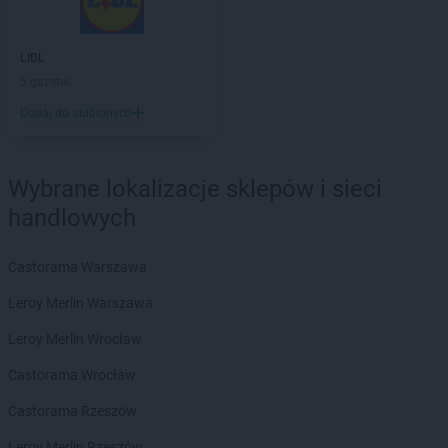
Gama
Kunice
Gama
Kurzyna Mała
LIDL
Gama
Kutno
5 gazetek
Gama
Kuźnica
Dodaj do ulubionych
Gama
Łąck
Gama
Łąkta Górna
Gama
Łapy
Wybrane lokalizacje sklepów i sieci
Gama
Łaskarzew
handlowych
Gama
Łódź
Gama
Łowicz
Castorama Warszawa
Gama
Łoziska
Leroy Merlin Warszawa
Gama
Lechów
Gama
Leroy Merlin Wrocław
Leśnica
Gama
Lidzbark Warmiński
Castorama Wrocław
Gama
Lipnica
Gama
Castorama Rzeszów
Liśnik Duży
Gama
Lisów
Leroy Merlin Rzeszów