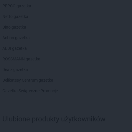
Gama
Murzasichle
PEPCO gazetka
Gama
Mysłakowice
Netto gazetka
Gama
Myślibórz
Dino gazetka
Gama
Nidzica
Gama
Niedzbórz
Action gazetka
Gama
Niemce
ALDI gazetka
Gama
Nowa Wola
Gama
Nowe
ROSSMANN gazetka
Gama
Nowe Grodziczno
Dealz gazetka
Gama
Nowe Łubki
Gama
Nowe Miasto Lubawskie
Delikatesy Centrum gazetka
Gama
Nowy Dwór
Gazetka Świąteczne Promocje
Gama
Nowy Targ
Gama
Oborniki Śląskie
Gama
Odrzykoń
Ulubione produkty użytkowników
Gama
Okonek
Gama
Olkusz