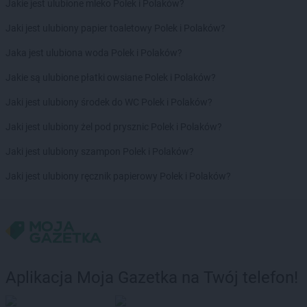
Gama
Olsztyn
Jakie jest ulubione mleko Polek i Polaków?
Gama
Orneta
Jaki jest ulubiony papier toaletowy Polek i Polaków?
Gama
Ostrołęka
Gama
Ostrów Mazowiecka
Jaka jest ulubiona woda Polek i Polaków?
Gama
Otmice
Jakie są ulubione płatki owsiane Polek i Polaków?
Gama
Pasłęk
Jaki jest ulubiony środek do WC Polek i Polaków?
Gama
Pawłokoma
Jaki jest ulubiony żel pod prysznic Polek i Polaków?
Gama
Piaseczno
Gama
Piątki
Jaki jest ulubiony szampon Polek i Polaków?
Gama
Piekary Śląskie
Jaki jest ulubiony ręcznik papierowy Polek i Polaków?
Gama
Pionki
Gama
Piotrowice
Gama
Pławna
Gama
Płock
Gama
Płonka Kościelna
Gama
Poddębice
Aplikacja Moja Gazetka na Twój telefon!
Gama
Poniatowa
Gama
Przędzel