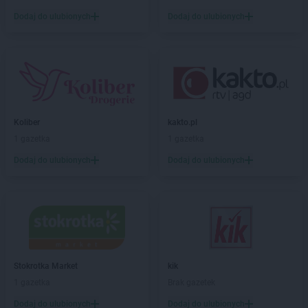
Gama
Dzierzążnia
Dodaj do ulubionych
Dodaj do ulubionych
Gama
Ełk
Gama
Gąbin
Gama
Garwolin
Gama
Giżycko
Gama
Glinki
Koliber
kakto.pl
Gama
Głogów
1 gazetka
1 gazetka
Gama
Gniewino
Dodaj do ulubionych
Dodaj do ulubionych
Gama
Gniewkowo
Gama
Gniewoszów
Gama
Gnojno
Gama
Gołogłowy
Gama
Górzno
Gama
Gorzów Wielkopolski
Gama
Gózd
Stokrotka Market
kik
Gama
Gozdowo
1 gazetka
Brak gazetek
Gama
Grabowo
Dodaj do ulubionych
Dodaj do ulubionych