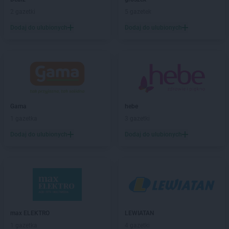
Gama
Czarna Góra
2 gazetki
5 gazetek
Gama
Czarnolas
Dodaj do ulubionych
Dodaj do ulubionych
Gama
Czermno
Gama
Częstochowa
Gama
Ćmiłów
Gama
Dąbrowa Białostocka
Gama
Dąbrówka-Ług
Gama
hebe
Gama
Darłowo
1 gazetka
3 gazetki
Gama
Dobieszyn
Dodaj do ulubionych
Dodaj do ulubionych
Gama
Dobrcz
Gama
Dobre Miasto
Gama
Dobrojewo
Gama
Dobrska-Kolonia
Gama
Dobrynia
Gama
Downary-Plac
Gama
Dylągowa
max ELEKTRO
LEWIATAN
Gama
Działoszyn
1 gazetka
4 gazetki