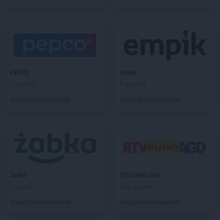
Gama
Grajewo
Gama
Grębiszew
Gama
Grodzisk
Gama
Gryfino
Gama
Gwoździec
Gama
Hajnówka
PEPCO
Empik
Gama
Hostynne-Kolonia
1 gazetka
1 gazetka
Gama
Iława
Dodaj do ulubionych
Dodaj do ulubionych
Gama
Izbica Kujawska
Gama
Izdebki
Gama
Janów
Gama
Jarosław
Gama
Jaślany
Żabka
RTV EURO AGD
Gama
Jasło
2 gazetki
Brak gazetek
Gama
Jastarnia
Gama
Jawiszowice
Dodaj do ulubionych
Dodaj do ulubionych
Gama
Jelenia Góra