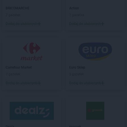
Gama
Borzyszkowy
BRICOMARCHE
Action
Gama
Bożniewice
7 gazetek
1 gazetka
Gama
Brodnica
Dodaj do ulubionych
Dodaj do ulubionych
Gama
Brzegi
Gama
Brześć Kujawski
Gama
Bukowina Tatrzańska
Gama
Busko-Zdrój
Gama
Bytów
Gama
Cetuń
Carrefour Market
Euro Sklep
Gama
Chalin
7 gazetek
5 gazetek
Gama
Chamsk
Dodaj do ulubionych
Dodaj do ulubionych
Gama
Chełm
Gama
Chodecz
Gama
Chrapoń
Gama
Chwarszczany
Gama
Ciechanów
Gama
Ciężkowice
Gama
Czarna
Dealz
groszek