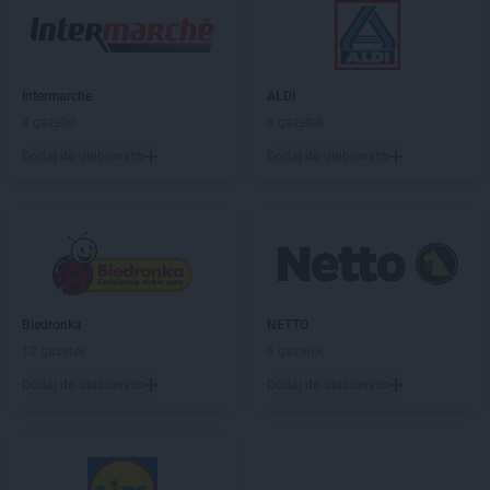
Gama
Kończyce Wielkie
Gama
Koneck
Gama
Końskie
Gama
Kopanie
Intermarche
ALDI
Gama
Kopki
4 gazetki
6 gazetek
Gama
Korycin
Dodaj do ulubionych
Dodaj do ulubionych
Gama
Korzeniewo
Gama
Kościerzyna
Gama
Kosów Lacki
Gama
Kosumce
Gama
Koszalin
Gama
Kozienice
Biedronka
NETTO
Gama
Kraśnik
12 gazetek
6 gazetek
Gama
Krasnystaw
Gama
Krośniewice
Dodaj do ulubionych
Dodaj do ulubionych
Gama
Krusze
Gama
Krynica-Zdrój
Gama
Krzemlin
Gama
Krześnica