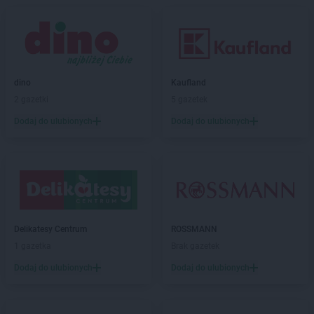
Gama
Jeżowe
Gama
Jurgów
Gama
Juszczyna
Gama
Kąkolewnica
dino
Kaufland
Gama
Kamień
2 gazetki
5 gazetek
Gama
Kędzierzyn-Koźle
Gama
Kępice
Dodaj do ulubionych
Dodaj do ulubionych
Gama
Kętrzyn
Gama
Kielce
Gama
Kiwity
Gama
Klęczany
Gama
Kleosin
Gama
Klichy
Delikatesy Centrum
ROSSMANN
Gama
Klimontów
1 gazetka
Brak gazetek
Gama
Kłuśno
Dodaj do ulubionych
Dodaj do ulubionych
Gama
Koczała
Gama
Kołobrzeg
Gama
Komarówka Podlaska