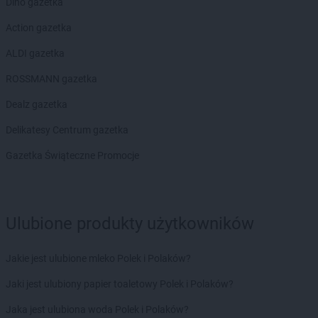
Dino gazetka
kakto.pl
Macierzysz
Action gazetka
kakto.pl
Maków Mazowiecki
ALDI gazetka
kakto.pl
Marki
kakto.pl
Michałowo
ROSSMANN gazetka
kakto.pl
Międzychód
Dealz gazetka
kakto.pl
Międzyrzec Podlaski
kakto.pl
Międzyrzecz
Delikatesy Centrum gazetka
kakto.pl
Mielec
Gazetka Świąteczne Promocje
kakto.pl
Mikołów
kakto.pl
Mszana Dolna
kakto.pl
Mysłowice
Ulubione produkty użytkowników
kakto.pl
Nałęczów
kakto.pl
Niedrzwica Duża
kakto.pl
Niepołomice
Jakie jest ulubione mleko Polek i Polaków?
kakto.pl
Nowy Dwór Gdański
Jaki jest ulubiony papier toaletowy Polek i Polaków?
kakto.pl
Nowy Sącz
kakto.pl
Nowy Targ
Jaka jest ulubiona woda Polek i Polaków?