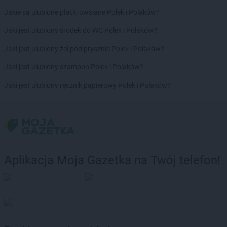
kakto.pl
Nowy Tomyśl
Jakie są ulubione płatki owsiane Polek i Polaków?
kakto.pl
Nysa
Jaki jest ulubiony środek do WC Polek i Polaków?
kakto.pl
Oława
Jaki jest ulubiony żel pod prysznic Polek i Polaków?
kakto.pl
Olkusz
kakto.pl
Olsztyn
Jaki jest ulubiony szampon Polek i Polaków?
kakto.pl
Opole Lubelskie
Jaki jest ulubiony ręcznik papierowy Polek i Polaków?
kakto.pl
Ostrów Wielkopolski
kakto.pl
Ostrowiec Świętokrzyski
kakto.pl
Ostrzeszów
kakto.pl
Oświęcim
kakto.pl
Otwock
kakto.pl
Pabianice
Aplikacja Moja Gazetka na Twój telefon!
kakto.pl
Pajęczno
kakto.pl
Piaseczno
kakto.pl
Pińczów
kakto.pl
Piotrków Kujawski
kakto.pl
Pleszew