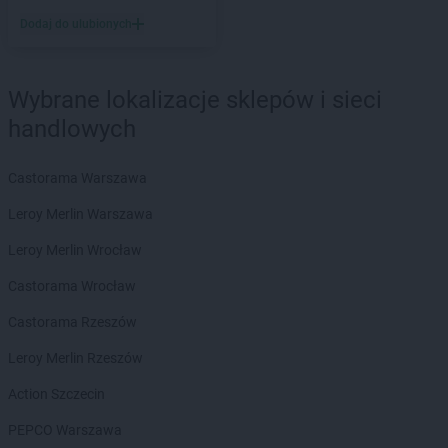
kakto.pl
Kartuzy
Dodaj do ulubionych
kakto.pl
Katowice
kakto.pl
Kcynia
kakto.pl
Kędzierzyn-Koźle
Wybrane lokalizacje sklepów i sieci
kakto.pl
Kępno
handlowych
kakto.pl
Kleczew
kakto.pl
Kłodzko
Castorama Warszawa
kakto.pl
Kock
kakto.pl
Kostrzyn nad Odrą
Leroy Merlin Warszawa
kakto.pl
Koszęcin
Leroy Merlin Wrocław
kakto.pl
Koźminek
kakto.pl
Kraków
Castorama Wrocław
kakto.pl
Krasnystaw
Castorama Rzeszów
kakto.pl
Krośniewice
kakto.pl
Krosno
Leroy Merlin Rzeszów
kakto.pl
Krotoszyn
Action Szczecin
kakto.pl
Krzeszowice
kakto.pl
Kutno
PEPCO Warszawa