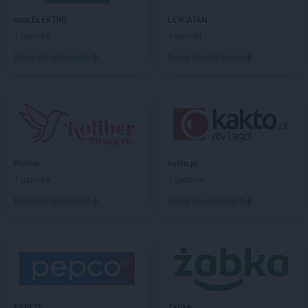
kakto.pl
Czechowice-Dziedzice
max ELEKTRO
LEWIATAN
kakto.pl
Częstochowa
1 gazetka
4 gazetki
kakto.pl
Człopa
kakto.pl
Czudec
Dodaj do ulubionych
Dodaj do ulubionych
kakto.pl
Dąbrowa Górnicza
kakto.pl
Darłowo
kakto.pl
Dobczyce
kakto.pl
Dobra
kakto.pl
Drzewica
Koliber
kakto.pl
kakto.pl
Dynów
1 gazetka
1 gazetka
kakto.pl
Działdowo
kakto.pl
Dzierzgoń
Dodaj do ulubionych
Dodaj do ulubionych
kakto.pl
Frysztak
kakto.pl
Garwolin
kakto.pl
Gdańsk
kakto.pl
Głowno
kakto.pl
Gniewkowo
PEPCO
Żabka