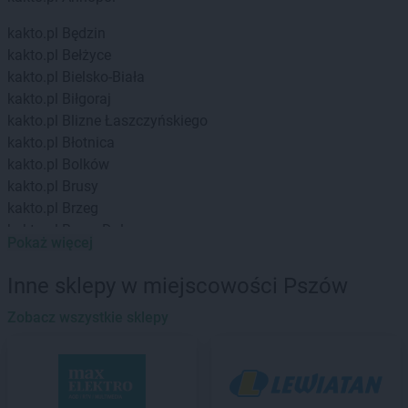
kakto.pl
Będzin
kakto.pl
Bełżyce
kakto.pl
Bielsko-Biała
kakto.pl
Biłgoraj
kakto.pl
Blizne Łaszczyńskiego
kakto.pl
Błotnica
kakto.pl
Bolków
kakto.pl
Brusy
kakto.pl
Brzeg
kakto.pl
Brzeg Dolny
Pokaż więcej
kakto.pl
Bychawa
Inne sklepy w miejscowości Pszów
kakto.pl
Chocianów
kakto.pl
Chodkowo
Zobacz wszystkie sklepy
kakto.pl
Ciechanowiec
kakto.pl
Ciechocinek
kakto.pl
Cieszyn
kakto.pl
Czarny Dunajec