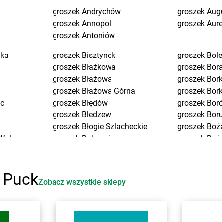
groszek
Andrychów
groszek
Aug
groszek
Annopol
groszek
Aure
groszek
Antoniów
ska
groszek
Bisztynek
groszek
Bol
groszek
Błażkowa
groszek
Bor
groszek
Błażowa
groszek
Bork
groszek
Błażowa Górna
groszek
Bor
ec
groszek
Błędów
groszek
Bor
groszek
Bledzew
groszek
Bor
groszek
Błogie Szlacheckie
groszek
Boż
Wola
groszek
Bobrowiec
groszek
Boże
groszek
Bobrowniki Małe
groszek
Brd
groszek
Boby-Kolonia
groszek
Bre
a
groszek
Bochnia
groszek
Bro
i Puck
Zobacz wszystkie sklepy
groszek
Bodzanów
groszek
Bro
 Długa
groszek
Bogate
groszek
Bru
groszek
Bogatki
groszek
Brz
groszek
Bogoria
groszek
Brz