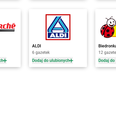
groszek
Cieszanów
groszek
Cze
groszek
Dobry
groszek
Dom
groszek
Dobryń Duży
groszek
Dom
groszek
Dobrynin
groszek
Dor
groszek
Dobrzenice Małe
groszek
Dra
ALDI
Biedronk
groszek
Dobrzykowice
groszek
Dro
6 gazetek
12 gazet
groszek
Dobrzyniewo
groszek
Dro
ch
Dodaj do ulubionych
Dodaj do
groszek
Dolany
groszek
Drz
groszek
Dolina
groszek
Drz
na
groszek
Doły
groszek
Dub
groszek
Domaszewnica
groszek
Dwi
groszek
Domaszno
groszek
Dyl
groszek
Frampol
groszek
Fry
groszek
Franciszków
groszek
Fry