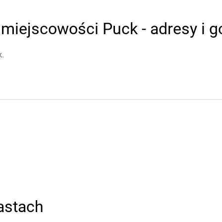
miejscowości Puck - adresy i g
k.
astach