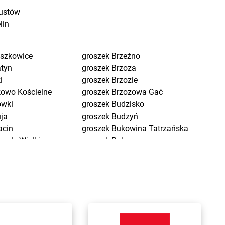
ustów
lin
eszkowice
groszek
Brzeźno
atyn
groszek
Brzoza
i
groszek
Brzozie
kowo Kościelne
groszek
Brzozowa Gać
ówki
groszek
Budzisko
uja
groszek
Budzyń
acin
groszek
Bukowina Tatrzańska
pole Wielkie
groszek
Bukowno
ów
groszek
Bychawa
ń Osuchowski
groszek
Bychawka Trzecia-
dnica
Kolonia
dnica Dolna
groszek
Byczyna
dzew
groszek
Bydgoszcz
eg
groszek
Bysina
eg Dolny
groszek
Bysław