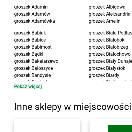
groszek
Adamin
groszek
Albigowa
groszek
Adamów
groszek
Aleksandria
groszek
Adamówka
groszek
Amelin
groszek
Babiak
groszek
Biała Podla
groszek
Babice
groszek
Białoboki
groszek
Babimost
groszek
Białobrzeg
groszek
Bądki
groszek
Białochowo
groszek
Bakałarzewo
groszek
Biały Dunaj
groszek
Bałoszyce
groszek
Białystok
groszek
Bandysie
groszek
Biardy
groszek
Baniocha
groszek
Biejkowska 
Pokaż więcej
groszek
Bańska Niżna
groszek
Bielcza
groszek
Baranowo
groszek
Bieliniec
groszek
Barciany
groszek
Bielsko-Biał
Inne sklepy w miejscowośc
groszek
Barczewo
groszek
Bieniów
groszek
Barnim
groszek
Bierzwienna
groszek
Bartoszyce
groszek
Bierzwnica
groszek
Bażanówka
groszek
Biesiadki