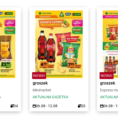
NOWA!
NOWA!
groszek
groszek
Minimarket
Express m
A
AKTUALNA GAZETKA
AKTUALNA
34
06.08 - 12.08
20
06.08 - 