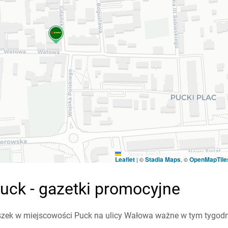
Leaflet
Stadia Maps
OpenMapTile
|
©
, ©
uck - gazetki promocyjne
zek w miejscowości Puck na ulicy Wałowa ważne w tym tygodniu