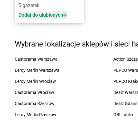
5 gazetek
groszek
Filipów
groszek
Frączki
Dodaj do ulubionych
groszek
Gąbin
groszek
Giżycko
groszek
Gać
groszek
Ględy
groszek
Gągolin Południowy
groszek
Glinki
groszek
Gałczewo
groszek
Glinojeck
Wybrane lokalizacje sklepów i sieci 
groszek
Gałdowo
groszek
Glińsk
groszek
Gałowo
groszek
Gliwice
Castorama Warszawa
Action Szcze
groszek
Garbno
groszek
Głogów
Leroy Merlin Warszawa
PEPCO War
groszek
Garbów
groszek
Głojsce
groszek
Gardzko
groszek
Głosków
Leroy Merlin Wrocław
PEPCO Krak
groszek
Garwolin
groszek
Głuchowo
Castorama Wrocław
Dealz Wars
groszek
Gąsewo Poduchowne
groszek
Gniew
groszek
Gąsocin
groszek
Gniezno
Castorama Rzeszów
Dealz Gdańs
groszek
Gawrzyjałki
groszek
Gnojnik
Leroy Merlin Rzeszów
OBI Lublin
groszek
Gdańsk
groszek
Gnojno
groszek
Gdynia
groszek
Goczałkowic
groszek
Gębice
groszek
Gołąb
groszek
Gidle
groszek
Golanka