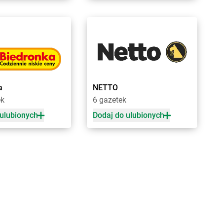
chowice-Dziedzice
groszek
Czyżowice
inikowice
groszek
Dylewo
inów
groszek
Dynów
ęgowice
groszek
Dziadoch
wsko
groszek
Dziecinów
a
NETTO
hojów
groszek
Dzięcioły
ek
6 gazetek
szew
groszek
Dziemianówka
 ulubionych
Dodaj do ulubionych
ewce
groszek
Dziemionna
ycim
groszek
Dzietrzychowo
eczno
groszek
Dziewkowice
kozy
ągówka
cowa
groszek
Furmany
dek