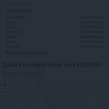
06-100 Pułtusk
Godziny otwarcia:
Poniedziałek:
brak informacji
Wtorek:
brak informacji
Środa:
brak informacji
Czwartek:
brak informacji
Piątek:
brak informacji
Sobota:
brak informacji
Niedziela:
brak informacji
Pokaż w Google Maps
Zobacz na mapie sklep max ELEKTRO
Znajdź moją lokalizację
+
−