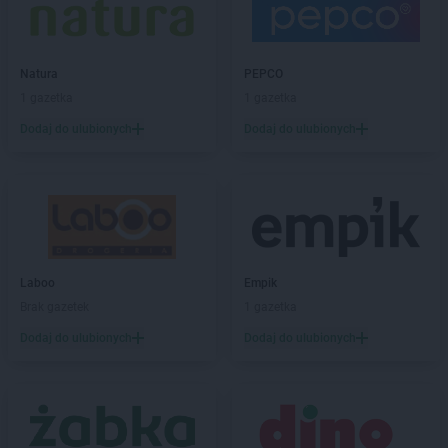
max ELEKTRO
Dobiegniew
max ELEKTRO
Dobrodzień
max ELEKTRO
Dobrzyca
Natura
PEPCO
max ELEKTRO
Dubiecko
1 gazetka
1 gazetka
max ELEKTRO
Dukla
Dodaj do ulubionych
Dodaj do ulubionych
max ELEKTRO
Dynów
max ELEKTRO
Działdowo
max ELEKTRO
Działoszyn
max ELEKTRO
Dzierzgoń
max ELEKTRO
Dzierżysław
max ELEKTRO
Ełk
Laboo
Empik
max ELEKTRO
Garwolin
Brak gazetek
1 gazetka
max ELEKTRO
Gdów
Dodaj do ulubionych
Dodaj do ulubionych
max ELEKTRO
Giżycko
max ELEKTRO
Gliwice
max ELEKTRO
Głogówek
max ELEKTRO
Główczyce