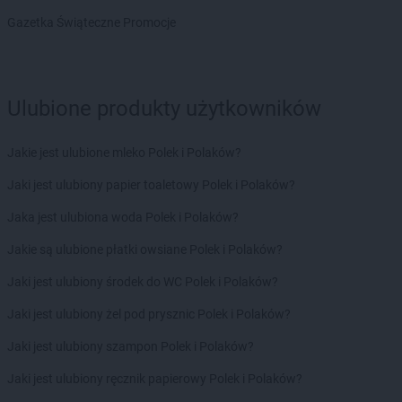
max ELEKTRO
Łańcut
Gazetka Świąteczne Promocje
max ELEKTRO
Łapy
max ELEKTRO
Łasin
max ELEKTRO
Łask
max ELEKTRO
Ulubione produkty użytkowników
Łaziska Górne
max ELEKTRO
Łęczyca
max ELEKTRO
Łężyny
Jakie jest ulubione mleko Polek i Polaków?
max ELEKTRO
Łobez
Jaki jest ulubiony papier toaletowy Polek i Polaków?
max ELEKTRO
Łódź
max ELEKTRO
Łopuszno
Jaka jest ulubiona woda Polek i Polaków?
max ELEKTRO
Łosice
Jakie są ulubione płatki owsiane Polek i Polaków?
max ELEKTRO
Łuków
max ELEKTRO
Łyse
Jaki jest ulubiony środek do WC Polek i Polaków?
max ELEKTRO
Lębork
Jaki jest ulubiony żel pod prysznic Polek i Polaków?
max ELEKTRO
Lędziny
Jaki jest ulubiony szampon Polek i Polaków?
max ELEKTRO
Lewin Brzeski
max ELEKTRO
Leżajsk
Jaki jest ulubiony ręcznik papierowy Polek i Polaków?
max ELEKTRO
Lidzbark Warmiński