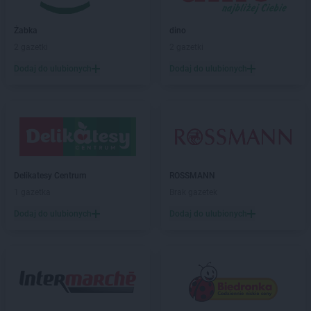
max ELEKTRO
Głowno
max ELEKTRO
Głubczyce
Żabka
dino
max ELEKTRO
Gołdap
2 gazetki
2 gazetki
max ELEKTRO
Góra
max ELEKTRO
Gorlice
Dodaj do ulubionych
Dodaj do ulubionych
max ELEKTRO
Grabów nad Prosną
max ELEKTRO
Grajewo
max ELEKTRO
Grodków
max ELEKTRO
Grodzisk Mazowiecki
max ELEKTRO
Grodzisk Wielkopolski
max ELEKTRO
Grybów
Delikatesy Centrum
ROSSMANN
max ELEKTRO
Gryfice
1 gazetka
Brak gazetek
max ELEKTRO
Gryfów Śląski
Dodaj do ulubionych
Dodaj do ulubionych
max ELEKTRO
Halinów
max ELEKTRO
Hrubieszów
max ELEKTRO
Iława
max ELEKTRO
Izbica Kujawska