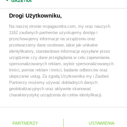
Masz sugestie lub pytania?
max ELEKTRO
Mikołów
Napisz do nas:
support@mojagazetka.com
max ELEKTRO
Miłosław
Drogi Użytkowniku,
Współpraca z nami
max ELEKTRO
Milówka
max ELEKTRO
Mińsk Mazowiecki
Na naszej stronie mojagazetka.com, my oraz naszych
Zobacz szczegóły
1162 zaufanych partnerów uzyskujemy dostęp i
max ELEKTRO
Miszewko
Retail Radar – analiza rynku
przechowujemy informacje na urządzeniu oraz
max ELEKTRO
Mogilno
przetwarzamy dane osobowe, takie jak unikalne
max ELEKTRO
Mońki
identyfikatory, standardowe informacje wysyłane przez
max ELEKTRO
Mosina
Wasze ulubione produkty
urządzenie czy dane przeglądania w celu zapewniania
max ELEKTRO
Mrągowo
spersonalizowanych reklam, wybór spersonalizowanych
max ELEKTRO
Mszana Dolna
Regulamin serwisu i polityka prywatności
treści, pomiar reklam i treści, badanie odbiorców oraz
max ELEKTRO
Murowana Goślina
ulepszanie usług. Za zgodą Użytkownika my i Zaufani
max ELEKTRO
Muszyna
Mapa strony
Partnerzy możemy używać dokładnych danych
max ELEKTRO
Myślenice
geolokalizacyjnych oraz aktywnie skanować
Zawsze najnowsze gazetki w naszej
Wszystkie miasta z lokalizacjami sklepów
max ELEKTRO
Myślibórz
charakterystykę urządzenia do celów identyfikacji.
max ELEKTRO
Myszków
Ponieważ cenimy Twoją prywatność, prosimy o zgodę na
aplikacji
korzystanie z tych technologii poprzez kliknięcie
max ELEKTRO
Myszyniec
„Akceptuję”. Zgoda jest dobrowolna i zawsze możesz ją
max ELEKTRO
Mytarz
+ 1,5 mln zadowolonych kupujących
zmienić/wycofać klikając przycisk ustawień prywatności
Polska
Czechy
Ukraina
Litwa
Słowacja
Rumunia
PARTNERZY
USTAWIENIA
max ELEKTRO
Nakło nad Notecią
znajdujący się w lewym dolnym rogu strony