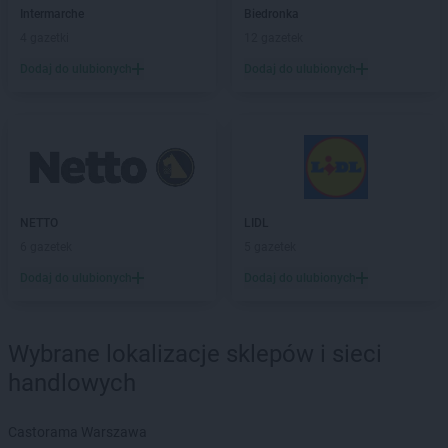
max ELEKTRO
Jabłonka
Intermarche
Biedronka
max ELEKTRO
Jabłonowo Pomorskie
4 gazetki
12 gazetek
max ELEKTRO
Janikowo
Dodaj do ulubionych
Dodaj do ulubionych
max ELEKTRO
Janów Lubelski
max ELEKTRO
Janowiec Wielkopolski
max ELEKTRO
Jarosław
max ELEKTRO
Jasło
max ELEKTRO
Jastrzębie-Zdrój
max ELEKTRO
Jawiszowice
NETTO
LIDL
max ELEKTRO
Jaworzno
6 gazetek
5 gazetek
max ELEKTRO
Jedlicze
max ELEKTRO
Jedlińsk
Dodaj do ulubionych
Dodaj do ulubionych
max ELEKTRO
Jędrzejów
max ELEKTRO
Jeziorany
max ELEKTRO
Jordanów
Wybrane lokalizacje sklepów i sieci
handlowych
max ELEKTRO
Kalisz
max ELEKTRO
Kalwaria Zebrzydowska
Castorama Warszawa
max ELEKTRO
Kamień Pomorski