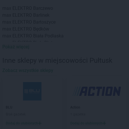
max ELEKTRO
Barczewo
max ELEKTRO
Barlinek
max ELEKTRO
Bartoszyce
max ELEKTRO
Będków
max ELEKTRO
Biała Podlaska
max ELEKTRO
Białe Błota
Pokaż więcej
max ELEKTRO
Białystok
max ELEKTRO
Biecz
Inne sklepy w miejscowości Pułtusk
max ELEKTRO
Bielsko
max ELEKTRO
Zobacz wszystkie sklepy
Bielsko-Biała
max ELEKTRO
Bieruń
max ELEKTRO
Biłgoraj
max ELEKTRO
Bisztynek
max ELEKTRO
Blachownia
max ELEKTRO
Bochnia
BLU
Action
max ELEKTRO
Bodzentyn
Brak gazetek
1 gazetka
max ELEKTRO
Bolesławiec
Dodaj do ulubionych
Dodaj do ulubionych
max ELEKTRO
Brańsk