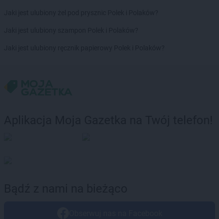
ROSSMANN
Czechowice-Dziedzice
Jaki jest ulubiony żel pod prysznic Polek i Polaków?
ROSSMANN
Czeladź
ROSSMANN
Czernichów
Jaki jest ulubiony szampon Polek i Polaków?
ROSSMANN
Czerniejewo
Jaki jest ulubiony ręcznik papierowy Polek i Polaków?
ROSSMANN
Czernikowo
ROSSMANN
Czersk
ROSSMANN
Czerwionka-Leszczyny
ROSSMANN
Częstochowa
ROSSMANN
Człuchów
Aplikacja Moja Gazetka na Twój telefon!
ROSSMANN
Dąbrowa Białostocka
ROSSMANN
Dąbrowa Górnicza
ROSSMANN
Dąbrowa Tarnowska
ROSSMANN
Dąbrówka
ROSSMANN
Darłowo
ROSSMANN
Dawidy Bankowe
Bądź z nami na bieżąco
ROSSMANN
Dębe Wielkie
ROSSMANN
Dębica
ROSSMANN
Dęblin
Obserwuj nas na Facebook