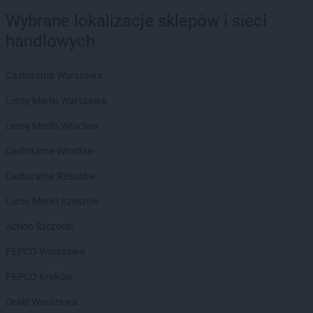
ROSSMANN
Boguchwała
Wybrane lokalizacje sklepów i sieci
ROSSMANN
Boguszów-Gorce
handlowych
ROSSMANN
Bolechowo
ROSSMANN
Bolesławiec
Castorama Warszawa
ROSSMANN
Bolków
ROSSMANN
Bolszewo
Leroy Merlin Warszawa
ROSSMANN
Borek Wielkopolski
Leroy Merlin Wrocław
ROSSMANN
Braniewo
ROSSMANN
Brodnica
Castorama Wrocław
ROSSMANN
Brusy
Castorama Rzeszów
ROSSMANN
Brwinów
ROSSMANN
Brzeg
Leroy Merlin Rzeszów
ROSSMANN
Brzeg Dolny
Action Szczecin
ROSSMANN
Brześć Kujawski
ROSSMANN
Brzesko
PEPCO Warszawa
ROSSMANN
Brzeszcze
PEPCO Kraków
ROSSMANN
Brzeziny
ROSSMANN
Brzostek
Dealz Warszawa