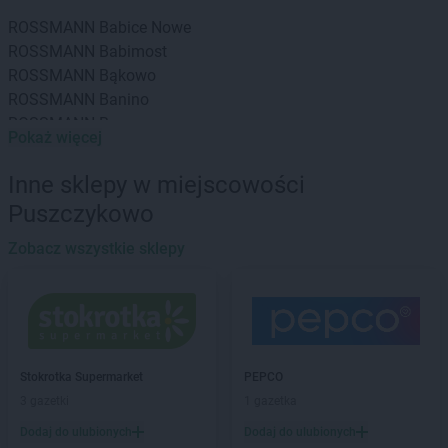
ROSSMANN
Babice Nowe
ROSSMANN
Babimost
ROSSMANN
Bąkowo
ROSSMANN
Banino
ROSSMANN
Baranowo
Pokaż więcej
ROSSMANN
Barcin
ROSSMANN
Barczewo
Inne sklepy w miejscowości
ROSSMANN
Barlinek
Puszczykowo
ROSSMANN
Bartoszyce
ROSSMANN
Barwice
Zobacz wszystkie sklepy
ROSSMANN
Będzin
ROSSMANN
Bełchatów
ROSSMANN
Bełżyce
ROSSMANN
Biała Piska
ROSSMANN
Biała Podlaska
Stokrotka Supermarket
PEPCO
ROSSMANN
Białe Błota
3 gazetki
1 gazetka
ROSSMANN
Białka Tatrzańska
Dodaj do ulubionych
Dodaj do ulubionych
ROSSMANN
Białki