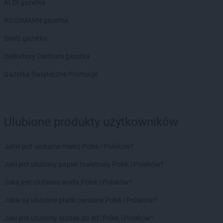
ROSSMANN
Chodzież
ALDI gazetka
ROSSMANN
Chojna
ROSSMANN gazetka
ROSSMANN
Chojnice
ROSSMANN
Chojnów
Dealz gazetka
ROSSMANN
Choroszcz
Delikatesy Centrum gazetka
ROSSMANN
Chorzów
ROSSMANN
Choszczno
Gazetka Świąteczne Promocje
ROSSMANN
Chrzanów
ROSSMANN
Chwaszczyno
ROSSMANN
Ciechanów
Ulubione produkty użytkowników
ROSSMANN
Ciechanowiec
ROSSMANN
Ciechocinek
ROSSMANN
Cieszyn
Jakie jest ulubione mleko Polek i Polaków?
ROSSMANN
Czaplinek
Jaki jest ulubiony papier toaletowy Polek i Polaków?
ROSSMANN
Czarna
ROSSMANN
Czarna Białostocka
Jaka jest ulubiona woda Polek i Polaków?
ROSSMANN
Czarne
Jakie są ulubione płatki owsiane Polek i Polaków?
ROSSMANN
Czarnków
ROSSMANN
Czchów
Jaki jest ulubiony środek do WC Polek i Polaków?