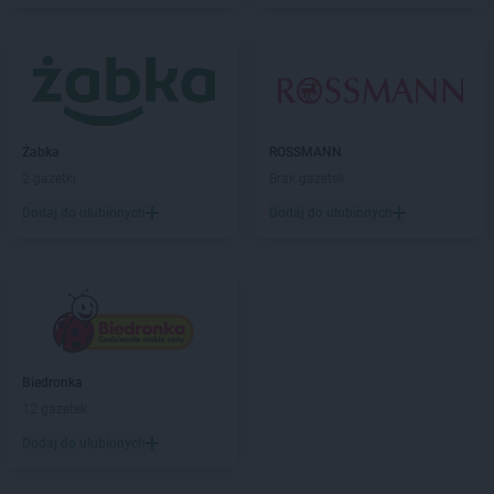
ROSSMANN
Białobrzegi
ROSSMANN
Bialogard
ROSSMANN
Białystok
ROSSMANN
Biecz
ROSSMANN
Biedrusko
ROSSMANN
Bielany Wrocławskie
Żabka
ROSSMANN
ROSSMANN
Bielawa
2 gazetki
Brak gazetek
ROSSMANN
Bielsk Podlaski
Dodaj do ulubionych
Dodaj do ulubionych
ROSSMANN
Bielsko-Biała
ROSSMANN
Bieruń
ROSSMANN
Bierutów
ROSSMANN
Biłgoraj
ROSSMANN
Biskupiec
ROSSMANN
Blachownia
ROSSMANN
Błonie
Biedronka
ROSSMANN
Bobolice
12 gazetek
ROSSMANN
Bobowa
Dodaj do ulubionych
ROSSMANN
Bochnia
ROSSMANN
Bogatynia