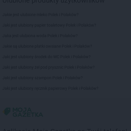
Ulubione produkty użytkowników
Biedronka
Chełmża
Biedronka
Chmielnik
Jakie jest ulubione mleko Polek i Polaków?
Biedronka
Chmielów
Biedronka
Choceń
Jaki jest ulubiony papier toaletowy Polek i Polaków?
Biedronka
Chocianów
Jaka jest ulubiona woda Polek i Polaków?
Biedronka
Chocianowice
Biedronka
Chociwel
Jakie są ulubione płatki owsiane Polek i Polaków?
Biedronka
Choczewo
Jaki jest ulubiony środek do WC Polek i Polaków?
Biedronka
Chodecz
Biedronka
Chodel
Jaki jest ulubiony żel pod prysznic Polek i Polaków?
Biedronka
Chodzież
Jaki jest ulubiony szampon Polek i Polaków?
Biedronka
Chojna
Biedronka
Chojnice
Jaki jest ulubiony ręcznik papierowy Polek i Polaków?
Biedronka
Chojnów
Biedronka
Choroszcz
Biedronka
Chorzele
Biedronka
Chorzów
Biedronka
Choszczno
Biedronka
Chotomów