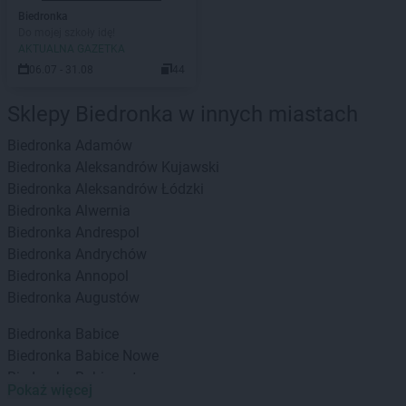
Biedronka
Do mojej szkoły idę!
AKTUALNA GAZETKA
06.07 - 31.08
44
Sklepy Biedronka w innych miastach
Biedronka
Adamów
Biedronka
Aleksandrów Kujawski
Biedronka
Aleksandrów Łódzki
Biedronka
Alwernia
Biedronka
Andrespol
Biedronka
Andrychów
Biedronka
Annopol
Biedronka
Augustów
Biedronka
Babice
Biedronka
Babice Nowe
Biedronka
Babimost
Pokaż więcej
Biedronka
Baborów