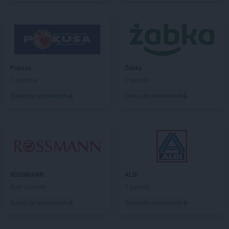
Biedronka
Biertowice
Biedronka
Bieruń
Biedronka
Bierutów
Biedronka
Biłgoraj
Biedronka
Biskupice
Biedronka
Biskupiec
Pokusa
Żabka
Biedronka
Blachownia
1 gazetka
2 gazetki
Biedronka
Błażowa
Dodaj do ulubionych
Dodaj do ulubionych
Biedronka
Błędów
Biedronka
Bliżyn
Biedronka
Błonie
Biedronka
Bobolice
Biedronka
Bobowa
Biedronka
Bobrowiec
Biedronka
ROSSMANN
Bobrowniki
ALDI
Biedronka
Brak gazetek
Bochnia
2 gazetki
Biedronka
Bochotnica
Dodaj do ulubionych
Dodaj do ulubionych
Biedronka
Bochotnica-Kolonia
Biedronka
Bodzentyn