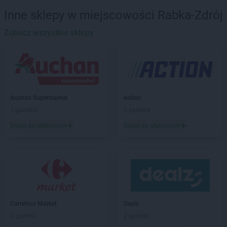
Biedronka
Banie
Inne sklepy w miejscowości Rabka-Zdrój
Biedronka
Banie Mazurskie
Biedronka
Zobacz wszystkie sklepy
Banino
Biedronka
Baniocha
Biedronka
Baranowo
Biedronka
Barciany
Biedronka
Barcin
Biedronka
Barczewo
Auchan Supermarket
Action
Biedronka
Bardo
1 gazetka
1 gazetka
Biedronka
Barlinek
Dodaj do ulubionych
Dodaj do ulubionych
Biedronka
Bartoszyce
Biedronka
Barwice
Biedronka
Będzin
Biedronka
Bełchatów
Biedronka
Bełżyce
Biedronka
Bestwina
Biedronka
Bezrzecze
Carrefour Market
Dealz
Biedronka
Biała
2 gazetki
2 gazetki