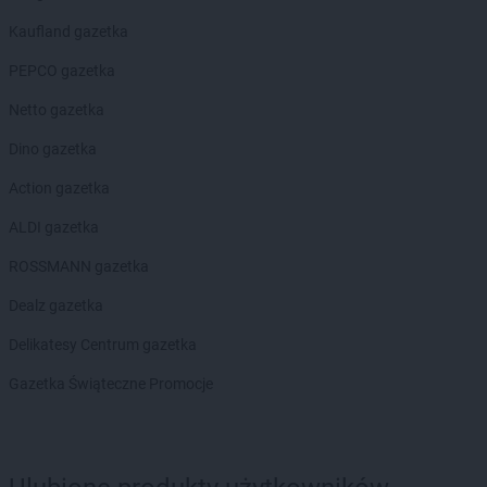
Biedronka
Bukowno
Kaufland gazetka
Biedronka
Bulowice
Biedronka
Busko-Zdrój
PEPCO gazetka
Biedronka
Bychawa
Netto gazetka
Biedronka
Byczyna
Biedronka
Bydgoszcz
Dino gazetka
Biedronka
Bystrzyca Górna
Action gazetka
Biedronka
Bystrzyca Kłodzka
Biedronka
Bytom
ALDI gazetka
Biedronka
Bytom Odrzański
ROSSMANN gazetka
Biedronka
Bytów
Dealz gazetka
Biedronka
Cegłów
Biedronka
Charzyno
Delikatesy Centrum gazetka
Biedronka
Chechło
Gazetka Świąteczne Promocje
Biedronka
Chęciny
Biedronka
Chełm
Biedronka
Chełmek
Biedronka
Chełmno