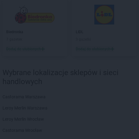
Biedronka
Bogacica
Biedronka
Bogatynia
Biedronka
Boguchwała
Biedronka
Boguszów-Gorce
Biedronka
LIDL
Biedronka
Bojano
7 gazetek
3 gazetki
Biedronka
Bolesławice
Biedronka
Dodaj do ulubionych
Bolesławiec
Dodaj do ulubionych
Biedronka
Bolków
Biedronka
Bolszewo
Wybrane lokalizacje sklepów i sieci
Biedronka
Bońki
Biedronka
Borek Wielkopolski
handlowych
Biedronka
Borki
Biedronka
Borkowo
Castorama Warszawa
Biedronka
Borne Sulinowo
Leroy Merlin Warszawa
Biedronka
Borówiec
Biedronka
Branice
Leroy Merlin Wrocław
Biedronka
Braniewo
Castorama Wrocław
Biedronka
Brańsk