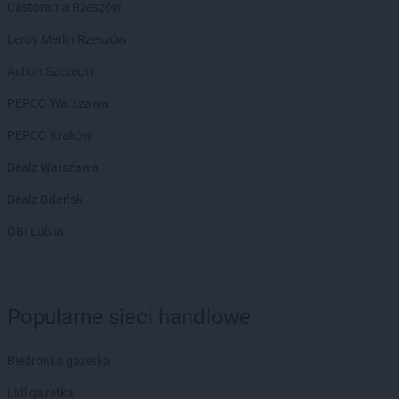
Biedronka
Brenna
Castorama Rzeszów
Biedronka
Brodnica
Leroy Merlin Rzeszów
Biedronka
Brusy
Biedronka
Brwinów
Action Szczecin
Biedronka
Brzeg
PEPCO Warszawa
Biedronka
Brzeg Dolny
Biedronka
Brześć Kujawski
PEPCO Kraków
Biedronka
Brzesko
Dealz Warszawa
Biedronka
Brzeszcze
Biedronka
Brzeziny
Dealz Gdańsk
Biedronka
Brzezna
OBI Lublin
Biedronka
Brzeźnio
Biedronka
Brzostek
Biedronka
Brzoza
Biedronka
Brzozów
Popularne sieci handlowe
Biedronka
Buczkowice
Biedronka
Budzów
Biedronka gazetka
Biedronka
Budzyń
Biedronka
Buk
Lidl gazetka