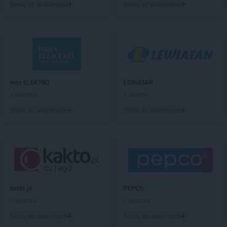
Biedronka
Biała Parcela
Dodaj do ulubionych
Dodaj do ulubionych
Biedronka
Biała Piska
Biedronka
Biała Podlaska
Biedronka
Biała Rawska
Biedronka
Białe Błota
Biedronka
Białka
Biedronka
Białka Tatrzańska
max ELEKTRO
LEWIATAN
Biedronka
Białobrzegi
1 gazetka
4 gazetki
Biedronka
Białogard
Biedronka
Biały Bór
Dodaj do ulubionych
Dodaj do ulubionych
Biedronka
Białystok
Biedronka
Biecz
Biedronka
Biedronka
Biedronka
Biedrusko
Biedronka
Bielany Wrocławskie
Biedronka
Bielawa
kakto.pl
PEPCO
Biedronka
Bielsk
1 gazetka
1 gazetka
Biedronka
Bielsk Podlaski
Dodaj do ulubionych
Dodaj do ulubionych
Biedronka
Bielsko-Biała