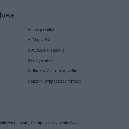
wiszyn
kakto.pl
Syców
nie Śląskie
kakto.pl
Szczekociny
dlowe
ha Beskidzka
echów
Action gazetka
ebodzin
kakto.pl
Świętochłowice
ALDI gazetka
hola
ROSSMANN gazetka
hów
Dealz gazetka
ów
Delikatesy Centrum gazetka
sztyn
Gazetka Świąteczne Promocje
tów
leń
Jaki jest ulubiony szampon Polek i Polaków?