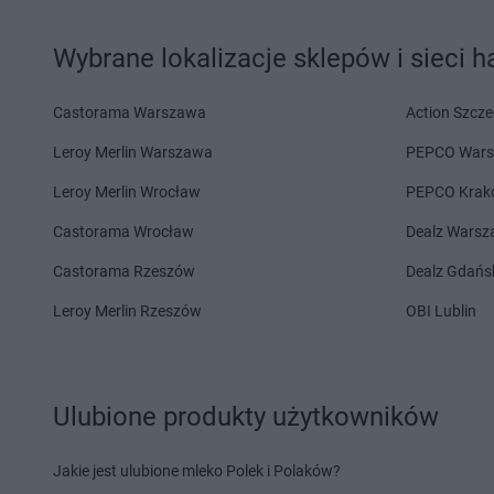
kakto.pl
Sędziszów
kakto.pl
Skoczów
kakto.pl
Sieraków
kakto.pl
Skwierzyna
Wybrane lokalizacje sklepów i sieci 
kakto.pl
Sierakowice
kakto.pl
Sławno
kakto.pl
Skawina
kakto.pl
Sokółka
Castorama Warszawa
Action Szcze
kakto.pl
Środa Śląska
kakto.pl
Środa Wielk
Leroy Merlin Warszawa
PEPCO War
kakto.pl
Tczew
kakto.pl
Tłuchowo
Leroy Merlin Wrocław
PEPCO Krak
kakto.pl
Terespol
kakto.pl
Tomaszów L
Castorama Wrocław
Dealz Wars
kakto.pl
Wałbrzych
kakto.pl
Wieliczka
Castorama Rzeszów
Dealz Gdańs
kakto.pl
Węgierska Górka
kakto.pl
Wieruszów
kakto.pl
Wieleń
kakto.pl
Wilczogóra
Leroy Merlin Rzeszów
OBI Lublin
kakto.pl
Ząbkowice Śląskie
kakto.pl
Zawiercie
kakto.pl
Zabrze
kakto.pl
Zawoja
kakto.pl
Zakopane
kakto.pl
Zbuczyn
Ulubione produkty użytkowników
kakto.pl
Żegocina
kakto.pl
Żuromin
Jakie jest ulubione mleko Polek i Polaków?