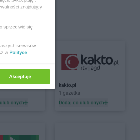
ywatności znajdujący
ice
kakto.pl
Grodzisk Mazowiecki
dków
kakto.pl
Gryfice
o sprzeciwić się
 naszych serwisów
esz w
Polityce
iszowice
snystaw
kakto.pl
Kutno
Akceptuję
śniewice
kakto.pl
Kwidzyn
AN
kakto.pl
sno
1 gazetka
toszyn
eszowice
 ulubionych
Dodaj do ulubionych
in