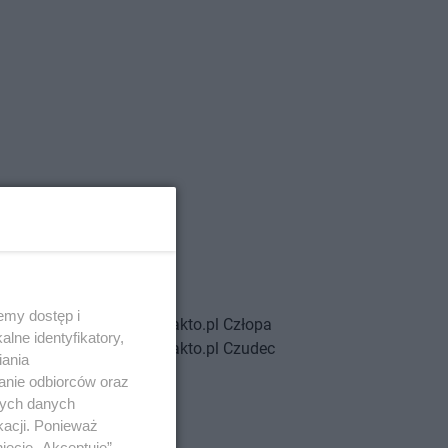
eg Dolny
hawa
emy dostęp i
chowice-Dziedzice
kakto.pl
Człopa
lne identyfikatory,
stochowa
kakto.pl
Czudec
iania
anie odbiorców oraz
ałdowo
nych danych
erzgoń
kacji. Ponieważ
ięcie „Akceptuję”.