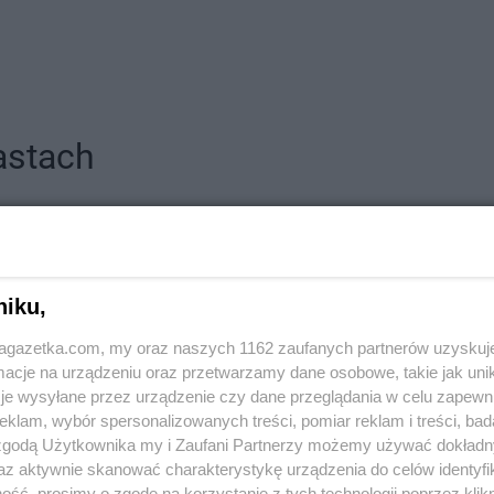
astach
kakto.pl
Bolków
kakto.pl
Brz
czyńskiego
kakto.pl
Brusy
kakto.pl
Byc
niku,
kakto.pl
Brzeg
jagazetka.com, my oraz naszych 1162 zaufanych partnerów uzyskuj
ec
kakto.pl
Cieszyn
kakto.pl
Cze
cje na urządzeniu oraz przetwarzamy dane osobowe, takie jak unika
kakto.pl
Czarny Dunajec
kakto.pl
Czę
je wysyłane przez urządzenie czy dane przeglądania w celu zapewn
klam, wybór spersonalizowanych treści, pomiar reklam i treści, bad
kakto.pl
Drzewica
kakto.pl
Dzi
 zgodą Użytkownika my i Zaufani Partnerzy możemy używać dokład
kakto.pl
Dynów
kakto.pl
Dzi
az aktywnie skanować charakterystykę urządzenia do celów identyfi
ść, prosimy o zgodę na korzystanie z tych technologii poprzez klikn