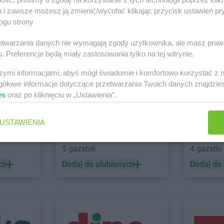
a i zawsze możesz ją zmienić/wycofać klikając przycisk ustawień pr
ogu strony
kakto.pl
Golub-Dobrzyń
kakto.pl
Gorl
kakto.pl
Góra Kalwaria
kakto.pl
Gro
 Radlin
rzetwarzania danych nie wymagają zgody użytkownika, ale masz praw
Zobacz wszystkie sklepy
. Preferencje będą miały zastosowania tylko na tej witrynie.
szymi informacjami, abyś mógł świadomie i komfortowo korzystać z
gółowe informacje dotyczące przetwarzania Twoich danych znajdzi
lski
kakto.pl
Jarocin
kakto.pl
Jaw
es
oraz po kliknięciu w „Ustawienia”.
kakto.pl
Kock
kakto.pl
Kra
USTAWIENIA
Koźle
kakto.pl
Kostrzyn nad Odrą
kakto.pl
Kro
groszek
LEWIAT
kakto.pl
Koszęcin
kakto.pl
Kro
5 gazetek
4 gazetki
kakto.pl
Koźminek
kakto.pl
Kro
kakto.pl
Kraków
kakto.pl
Krz
ch
Dodaj do ulubionych
Dodaj do
kakto.pl
Łowicz
kakto.pl
Łuków
kakto.pl
Liszki
kakto.pl
Lubl