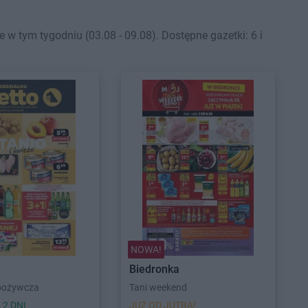
tym tygodniu (03.08 - 09.08). Dostępne gazetki: 6 i
NOWA!
Biedronka
pożywcza
Tani weekend
 2 DNI
JUŻ OD JUTRA!