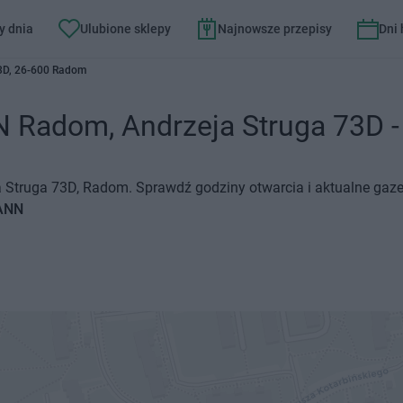
y dnia
Ulubione sklepy
Najnowsze przepisy
Dni
73D, 26-600 Radom
adom, Andrzeja Struga 73D - G
Struga 73D, Radom. Sprawdź godziny otwarcia i aktualne gaze
MANN