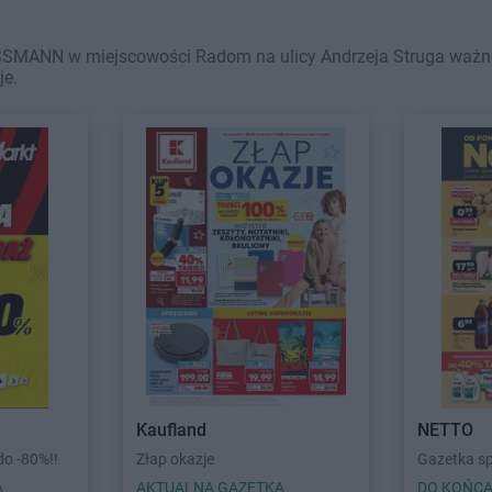
SMANN w miejscowości Radom na ulicy Andrzeja Struga ważne w 
je.
Kaufland
NETTO
o -80%!!
Złap okazje
Gazetka s
A
AKTUALNA GAZETKA
DO KOŃCA