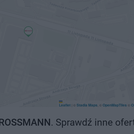
Leaflet
Stadia Maps
OpenMapTiles
O
|
©
, ©
©
ROSSMANN
. Sprawdź inne ofer