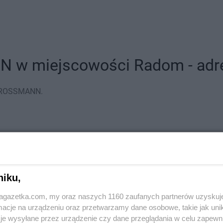
 w miejscowości Radom - adres
w ROSSMANN.
17
niku,
jagazetka.com, my oraz naszych 1160 zaufanych partnerów uzyskuj
cje na urządzeniu oraz przetwarzamy dane osobowe, takie jak unika
je wysyłane przez urządzenie czy dane przeglądania w celu zapewn