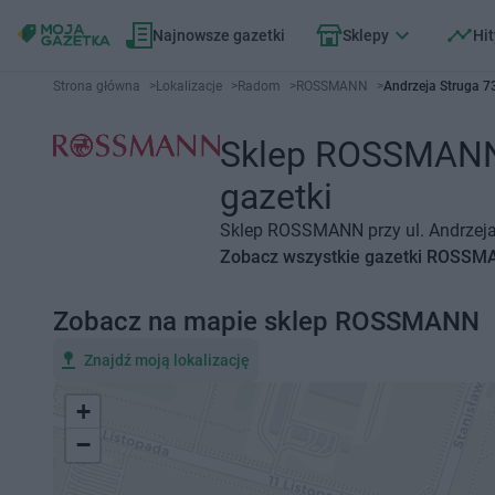
Najnowsze gazetki
Sklepy
Hit
Strona główna
>
Lokalizacje
>
Radom
>
ROSSMANN
>
Andrzeja Struga 
Sklep ROSSMANN R
gazetki
Sklep ROSSMANN przy ul. Andrzeja 
Zobacz wszystkie gazetki ROSS
Zobacz na mapie sklep ROSSMANN
Znajdź moją lokalizację
+
−