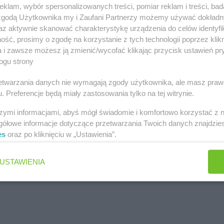
klam, wybór spersonalizowanych treści, pomiar reklam i treści, bad
 zgodą Użytkownika my i Zaufani Partnerzy możemy używać dokład
az aktywnie skanować charakterystykę urządzenia do celów identyfi
ść, prosimy o zgodę na korzystanie z tych technologii poprzez klikn
a i zawsze możesz ją zmienić/wycofać klikając przycisk ustawień pr
ogu strony
rzetwarzania danych nie wymagają zgody użytkownika, ale masz praw
. Preferencje będą miały zastosowania tylko na tej witrynie.
szymi informacjami, abyś mógł świadomie i komfortowo korzystać z
gółowe informacje dotyczące przetwarzania Twoich danych znajdzi
es
oraz po kliknięciu w „Ustawienia”.
USTAWIENIA