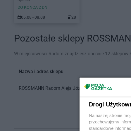
DO KOŃCA 2 DNI
06.08 - 08.08
28
Pozostałe sklepy ROSSMANN
W miejscowości Radom znajdziesz obecnie 12 sklepó
Nazwa i adres sklepu
ROSSMANN
Radom
Aleja Józefa Grzecznarowskiego 
Drogi Użytkow
Na naszej stronie mo
przechowujemy informa
standardowe informac