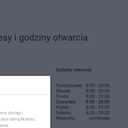
y i godziny otwarcia
Godziny otwarcia
Poniedziałek:
8:00 - 20:00
Wtorek:
8:00 - 20:00
Środa:
8:00 - 20:00
Czwartek:
8:00 - 20:00
Piątek:
8:00 - 20:00
Sobota:
8:00 - 20:00
emy dostęp i
Niedziela:
zamknięte
lne identyfikatory,
iania