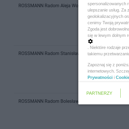
spersonalizowanych re
ROSSMANN
Radom
Aleja Wojska Polskiego 10
ulepszanie usług. Za
geolokalizacyjnych or
cenimy Twoją prywatno
Zgoda jest dobrowoln
się w lewym dolnym r
. Niektóre rodzaje p
ROSSMANN
Radom
Stanisława Żółkiewskiego 4
takiemu przetwarzaniu
Zapoznaj się z poniż
internetowych. Szcze
Prywatności
i
Cooki
PARTNERZY
ROSSMANN
Radom
Bolesława Chrobrego 2