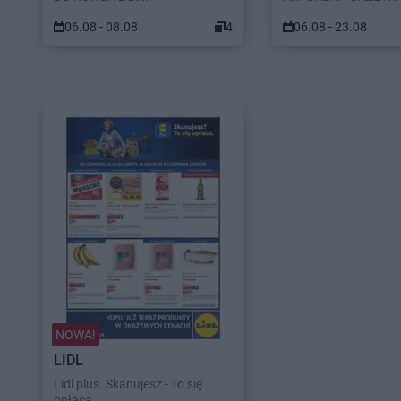
06.08 - 08.08
4
06.08 - 23.08
NOWA!
LIDL
Lidl plus. Skanujesz - To się
opłaca