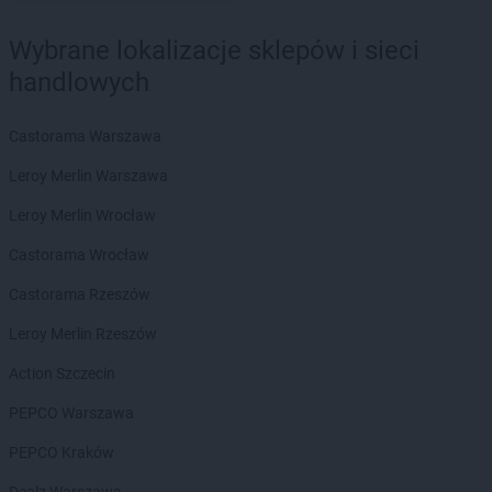
BRICOMARCHE
Pionki
BRICOMARCHE
Piotrków Trybunalski
Wybrane lokalizacje sklepów i sieci
BRICOMARCHE
Pleszew
handlowych
BRICOMARCHE
Płock
BRICOMARCHE
Płońsk
Castorama Warszawa
BRICOMARCHE
Pogórze
BRICOMARCHE
Polkowice
Leroy Merlin Warszawa
BRICOMARCHE
Poznań
Leroy Merlin Wrocław
BRICOMARCHE
Pruszcz Gdański
BRICOMARCHE
Przasnysz
Castorama Wrocław
BRICOMARCHE
Przemyśl
Castorama Rzeszów
BRICOMARCHE
Przeworsk
BRICOMARCHE
Pszczyna
Leroy Merlin Rzeszów
BRICOMARCHE
Puck
Action Szczecin
BRICOMARCHE
Pyrzyce
PEPCO Warszawa
BRICOMARCHE
Racibórz
BRICOMARCHE
PEPCO Kraków
Radomsko
BRICOMARCHE
Radziejów