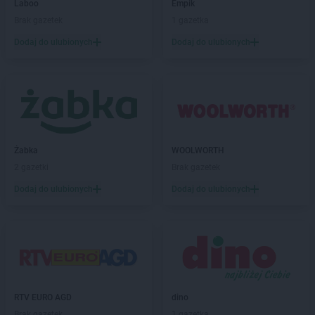
Laboo
Empik
BRICOMARCHE
Kozienice
Brak gazetek
1 gazetka
BRICOMARCHE
Krotoszyn
BRICOMARCHE
Kruszewnia
Dodaj do ulubionych
Dodaj do ulubionych
BRICOMARCHE
Krzeszowice
BRICOMARCHE
Kutno
BRICOMARCHE
Kwidzyn
BRICOMARCHE
Łańcut
BRICOMARCHE
Łomża
Żabka
WOOLWORTH
BRICOMARCHE
Łowicz
2 gazetki
Brak gazetek
BRICOMARCHE
Lębork
Dodaj do ulubionych
Dodaj do ulubionych
BRICOMARCHE
Lesko
BRICOMARCHE
Leżajsk
BRICOMARCHE
Libiąż
BRICOMARCHE
Limanowa
BRICOMARCHE
Lipno
BRICOMARCHE
Lubaczów
RTV EURO AGD
dino
BRICOMARCHE
Lubań
Brak gazetek
1 gazetka