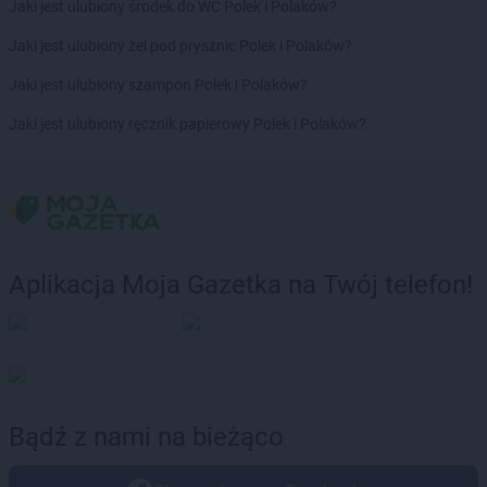
Jaki jest ulubiony środek do WC Polek i Polaków?
BRICOMARCHE
Środa Wielkopolska
BRICOMARCHE
Świdnik
Jaki jest ulubiony żel pod prysznic Polek i Polaków?
BRICOMARCHE
Świdwin
Jaki jest ulubiony szampon Polek i Polaków?
BRICOMARCHE
Świebodzice
BRICOMARCHE
Świebodzin
Jaki jest ulubiony ręcznik papierowy Polek i Polaków?
BRICOMARCHE
Świecie
BRICOMARCHE
Świętochłowice
BRICOMARCHE
Świnoujście
BRICOMARCHE
Tarnobrzeg
BRICOMARCHE
Tczew
Aplikacja Moja Gazetka na Twój telefon!
BRICOMARCHE
Tomaszów Lubelski
BRICOMARCHE
Tomaszów Mazowiecki
BRICOMARCHE
Trzcianka
BRICOMARCHE
Trzebinia
BRICOMARCHE
Trzebnica
BRICOMARCHE
Turek
Bądź z nami na bieżąco
BRICOMARCHE
Ustroń