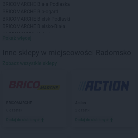
BRICOMARCHE
Biała Podlaska
BRICOMARCHE
Białogard
BRICOMARCHE
Bielsk Podlaski
BRICOMARCHE
Bielsko-Biała
BRICOMARCHE
Bolesławiec
Pokaż więcej
BRICOMARCHE
Braniewo
BRICOMARCHE
Brodnica
Inne sklepy w miejscowości Radomsko
BRICOMARCHE
Brwinów
BRICOMARCHE
Zobacz wszystkie sklepy
Brzeg
BRICOMARCHE
Brzeg Dolny
BRICOMARCHE
Brzesko
BRICOMARCHE
Brzeszcze
BRICOMARCHE
Bytom
BRICOMARCHE
Bytów
BRICOMARCHE
Action
6 gazetek
2 gazetki
BRICOMARCHE
Chodzież
BRICOMARCHE
Choszczno
Dodaj do ulubionych
Dodaj do ulubionych
BRICOMARCHE
Czarnków
BRICOMARCHE
Częstochowa