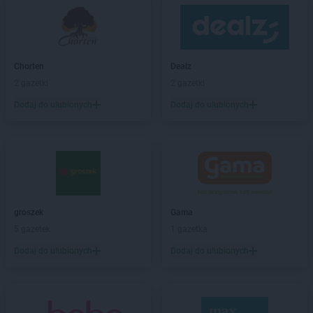
BRICOMARCHE
Dąbrowa Tarnowska
BRICOMARCHE
Darłowo
BRICOMARCHE
Dębica
Chorten
Dealz
BRICOMARCHE
Dębno
2 gazetki
2 gazetki
BRICOMARCHE
Dobre Miasto
BRICOMARCHE
Działdowo
Dodaj do ulubionych
Dodaj do ulubionych
BRICOMARCHE
Dzierżoniów
BRICOMARCHE
Garwolin
BRICOMARCHE
Giżycko
BRICOMARCHE
Głogów
BRICOMARCHE
Głubczyce
groszek
Gama
BRICOMARCHE
Głuchołazy
5 gazetek
1 gazetka
BRICOMARCHE
Gniezno
BRICOMARCHE
Gogolin
Dodaj do ulubionych
Dodaj do ulubionych
BRICOMARCHE
Goleniów
BRICOMARCHE
Golub-Dobrzyń
BRICOMARCHE
Góra Kalwaria