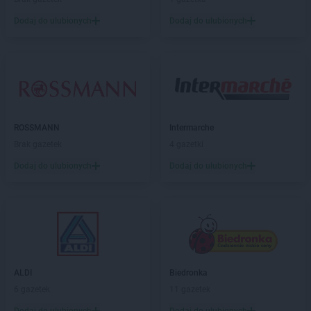
BRICOMARCHE
Lubartów
BRICOMARCHE
Lubin
Dodaj do ulubionych
Dodaj do ulubionych
BRICOMARCHE
Lubliniec
BRICOMARCHE
Lubrza
BRICOMARCHE
Lubsko
BRICOMARCHE
Malbork
BRICOMARCHE
Miechów
ROSSMANN
Intermarche
BRICOMARCHE
Międzyrzec Podlaski
Brak gazetek
4 gazetki
BRICOMARCHE
Międzyrzecz
BRICOMARCHE
Mielec
Dodaj do ulubionych
Dodaj do ulubionych
BRICOMARCHE
Milicz
BRICOMARCHE
Mława
BRICOMARCHE
Mogilno
BRICOMARCHE
Mrągowo
BRICOMARCHE
Myszków
ALDI
Biedronka
BRICOMARCHE
Namysłów
6 gazetek
11 gazetek
BRICOMARCHE
Nidzica
BRICOMARCHE
Nisko