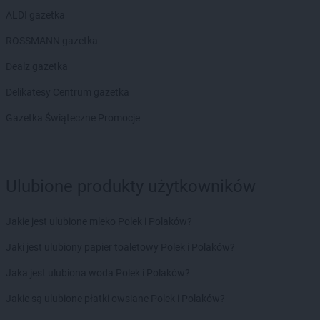
BRICOMARCHE
Sokółka
ALDI gazetka
BRICOMARCHE
Sokołów Podlaski
ROSSMANN gazetka
BRICOMARCHE
Starachowice
BRICOMARCHE
Stargard
Dealz gazetka
BRICOMARCHE
Starogard Gdański
Delikatesy Centrum gazetka
BRICOMARCHE
Staszów
BRICOMARCHE
Strzegom
Gazetka Świąteczne Promocje
BRICOMARCHE
Strzelce Krajeńskie
BRICOMARCHE
Strzelce Opolskie
BRICOMARCHE
Sucha Beskidzka
BRICOMARCHE
Sulechów
Ulubione produkty użytkowników
BRICOMARCHE
Syców
BRICOMARCHE
Szamotuły
Jakie jest ulubione mleko Polek i Polaków?
BRICOMARCHE
Szczecinek
Jaki jest ulubiony papier toaletowy Polek i Polaków?
BRICOMARCHE
Szczytno
BRICOMARCHE
Szprotawa
Jaka jest ulubiona woda Polek i Polaków?
BRICOMARCHE
Śrem
Jakie są ulubione płatki owsiane Polek i Polaków?
BRICOMARCHE
Środa Śląska