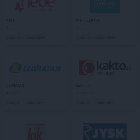
BRICOMARCHE
Gorlice
BRICOMARCHE
Gostyń
BRICOMARCHE
Gostynin
hebe
max ELEKTRO
BRICOMARCHE
Grodzisk Wielkopolski
3 gazetki
1 gazetka
BRICOMARCHE
Grójec
Dodaj do ulubionych
Dodaj do ulubionych
BRICOMARCHE
Grudziądz
BRICOMARCHE
Gryfice
BRICOMARCHE
Gryfino
BRICOMARCHE
Gubin
BRICOMARCHE
Hrubieszów
LEWIATAN
kakto.pl
BRICOMARCHE
Iława
4 gazetki
1 gazetka
BRICOMARCHE
Inowrocław
Dodaj do ulubionych
Dodaj do ulubionych
BRICOMARCHE
Jarocin
BRICOMARCHE
Jarosław
BRICOMARCHE
Jasło
BRICOMARCHE
Jaworzno
BRICOMARCHE
Jędrzejów