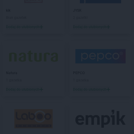
BRICOMARCHE
Jelcz-Laskowice
BRICOMARCHE
kik
Jelenia Góra
JYSK
Brak gazetek
2 gazetki
BRICOMARCHE
Kalisz
Dodaj do ulubionych
Dodaj do ulubionych
BRICOMARCHE
Kamienna Góra
BRICOMARCHE
Kępno
BRICOMARCHE
Kętrzyn
BRICOMARCHE
Kielce
BRICOMARCHE
Kłobuck
BRICOMARCHE
Kluczbork
BRICOMARCHE
Knurów
Natura
PEPCO
BRICOMARCHE
Kolbuszowa Dolna
1 gazetka
1 gazetka
BRICOMARCHE
Koło
Dodaj do ulubionych
Dodaj do ulubionych
BRICOMARCHE
Kołobrzeg
BRICOMARCHE
Konin
BRICOMARCHE
Konstantynów Łódzki
BRICOMARCHE
Kościan
BRICOMARCHE
Kostrzyn nad Odrą
BRICOMARCHE
Koszalin