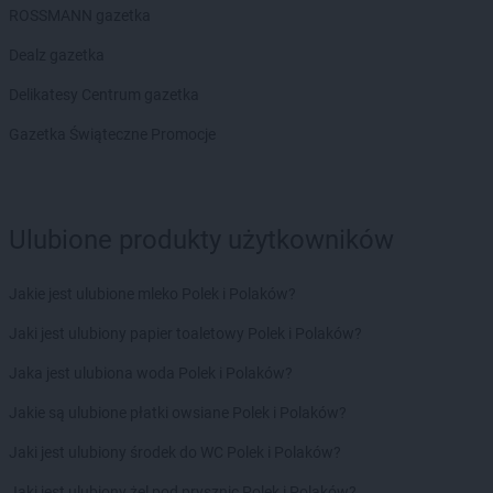
ROSSMANN gazetka
groszek
Bodzanów
groszek
Bogate
Dealz gazetka
groszek
Bogatki
Delikatesy Centrum gazetka
groszek
Bogoria
groszek
Bogucin
Gazetka Świąteczne Promocje
groszek
Bogumiłowice
groszek
Bojanów
groszek
Bojszowy Nowe
groszek
Bolechowice
Ulubione produkty użytkowników
groszek
Bolesławiec
groszek
Boleszkowice
Jakie jest ulubione mleko Polek i Polaków?
groszek
Boratyn
Jaki jest ulubiony papier toaletowy Polek i Polaków?
groszek
Borki
groszek
Borkowo Kościelne
Jaka jest ulubiona woda Polek i Polaków?
groszek
Borówki
Jakie są ulubione płatki owsiane Polek i Polaków?
groszek
Boruja
groszek
Bożacin
Jaki jest ulubiony środek do WC Polek i Polaków?
groszek
Bożepole Wielkie
Jaki jest ulubiony żel pod prysznic Polek i Polaków?