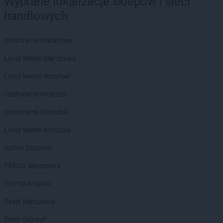
Wybrane lokalizacje sklepów i sieci
groszek
Będzin
groszek
Bełk
handlowych
groszek
Bełżec
groszek
Bemowizna
Castorama Warszawa
groszek
Berezka
Leroy Merlin Warszawa
groszek
Biała
groszek
Biała Podlaska
Leroy Merlin Wrocław
groszek
Białoboki
Castorama Wrocław
groszek
Białobrzeg
groszek
Białochowo
Castorama Rzeszów
groszek
Biały Dunajec
Leroy Merlin Rzeszów
groszek
Białystok
groszek
Biardy
Action Szczecin
groszek
Biejkowska Wola
PEPCO Warszawa
groszek
Bielcza
groszek
Bieliniec
PEPCO Kraków
groszek
Bielsko-Biała
Dealz Warszawa
groszek
Bieniów
groszek
Bierzwienna Długa
Dealz Gdańsk