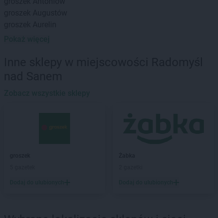
groszek
Antoniów
groszek
Augustów
groszek
Aurelin
Pokaż więcej
groszek
Babiak
groszek
Babice
Inne sklepy w miejscowości Radomyśl
groszek
Babimost
nad Sanem
groszek
Bądki
groszek
Bakałarzewo
Zobacz wszystkie sklepy
groszek
Bałoszyce
groszek
Bandysie
groszek
Baniocha
groszek
Bańska Niżna
groszek
Baranowo
groszek
Żabka
groszek
Barciany
5 gazetek
2 gazetki
groszek
Barczewo
Dodaj do ulubionych
Dodaj do ulubionych
groszek
Barnim
groszek
Bartoszyce
groszek
Bażanówka