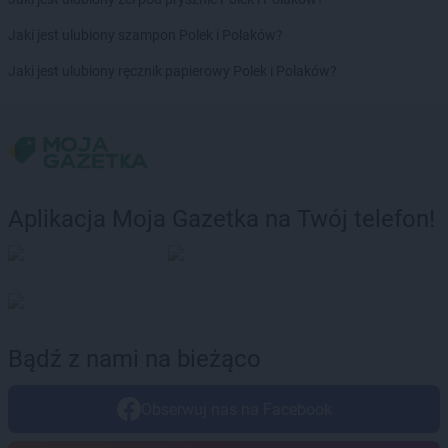
groszek
Brdów
groszek
Breń Osuchowski
Jaki jest ulubiony szampon Polek i Polaków?
groszek
Brodnica
Jaki jest ulubiony ręcznik papierowy Polek i Polaków?
groszek
Brodnica Dolna
groszek
Brudzew
groszek
Brzeg
groszek
Brzeg Dolny
groszek
Brzesko
groszek
Brzeszcze
Aplikacja Moja Gazetka na Twój telefon!
groszek
Brzezie
groszek
Brzezinka
groszek
Brzeziny
groszek
Brzeźnik
groszek
Brzeźno
groszek
Brzoza
Bądź z nami na bieżąco
groszek
Brzozie
groszek
Brzozowa Gać
Obserwuj nas na Facebook
groszek
Budzisko
groszek
Budzyń