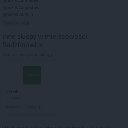
groszek
Antoniów
groszek
Augustów
groszek
Aurelin
Pokaż więcej
groszek
Babiak
groszek
Babice
Inne sklepy w miejscowości
groszek
Babimost
Radzimowice
groszek
Bądki
groszek
Bakałarzewo
Zobacz wszystkie sklepy
groszek
Bałoszyce
groszek
Bandysie
groszek
Baniocha
groszek
Bańska Niżna
groszek
Baranowo
groszek
groszek
Barciany
5 gazetek
groszek
Barczewo
Dodaj do ulubionych
groszek
Barnim
groszek
Bartoszyce
groszek
Bażanówka