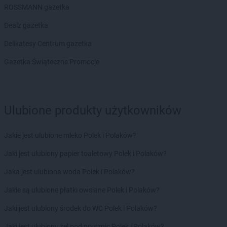
ROSSMANN gazetka
groszek
Bodzanów
groszek
Bogate
Dealz gazetka
groszek
Bogatki
Delikatesy Centrum gazetka
groszek
Bogoria
groszek
Bogucin
Gazetka Świąteczne Promocje
groszek
Bogumiłowice
groszek
Bojanów
groszek
Bojszowy Nowe
groszek
Bolechowice
Ulubione produkty użytkowników
groszek
Bolesławiec
groszek
Boleszkowice
Jakie jest ulubione mleko Polek i Polaków?
groszek
Boratyn
Jaki jest ulubiony papier toaletowy Polek i Polaków?
groszek
Borki
groszek
Borkowo Kościelne
Jaka jest ulubiona woda Polek i Polaków?
groszek
Borówki
Jakie są ulubione płatki owsiane Polek i Polaków?
groszek
Boruja
groszek
Bożacin
Jaki jest ulubiony środek do WC Polek i Polaków?
groszek
Bożepole Wielkie
Jaki jest ulubiony żel pod prysznic Polek i Polaków?