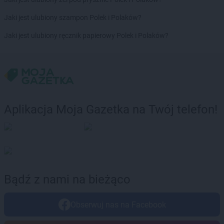
groszek
Brdów
groszek
Breń Osuchowski
Jaki jest ulubiony szampon Polek i Polaków?
groszek
Brodnica
Jaki jest ulubiony ręcznik papierowy Polek i Polaków?
groszek
Brodnica Dolna
groszek
Brudzew
groszek
Brzeg
groszek
Brzeg Dolny
groszek
Brzesko
groszek
Brzeszcze
Aplikacja Moja Gazetka na Twój telefon!
groszek
Brzezie
groszek
Brzezinka
groszek
Brzeziny
groszek
Brzeźnik
groszek
Brzeźno
groszek
Brzoza
Bądź z nami na bieżąco
groszek
Brzozie
groszek
Brzozowa Gać
Obserwuj nas na Facebook
groszek
Budzisko
groszek
Budzyń