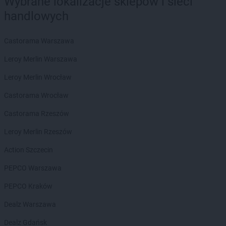
Wybrane lokalizacje sklepów i sieci
groszek
Będzin
groszek
Bełk
handlowych
groszek
Bełżec
groszek
Bemowizna
Castorama Warszawa
groszek
Berezka
Leroy Merlin Warszawa
groszek
Biała
groszek
Biała Podlaska
Leroy Merlin Wrocław
groszek
Białoboki
Castorama Wrocław
groszek
Białobrzeg
groszek
Białochowo
Castorama Rzeszów
groszek
Biały Dunajec
Leroy Merlin Rzeszów
groszek
Białystok
groszek
Biardy
Action Szczecin
groszek
Biejkowska Wola
PEPCO Warszawa
groszek
Bielcza
groszek
Bieliniec
PEPCO Kraków
groszek
Bielsko-Biała
Dealz Warszawa
groszek
Bieniów
groszek
Bierzwienna Długa
Dealz Gdańsk