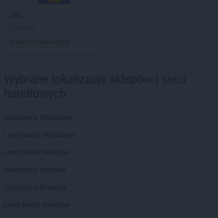
Natura
Sanok
LIDL
Natura
Sieradz
5 gazetek
Natura
Sierpc
Natura
Skarżysko-Kamienna
Dodaj do ulubionych
Natura
Skierniewice
Natura
Skoczów
Wybrane lokalizacje sklepów i sieci
Natura
Słubice
Natura
Sochaczew
handlowych
Natura
Sokołów Podlaski
Natura
Staszów
Castorama Warszawa
Natura
Strzelce Opolskie
Leroy Merlin Warszawa
Natura
Studzianki
Natura
Szczytno
Leroy Merlin Wrocław
Natura
Środa Wielkopolska
Castorama Wrocław
Natura
Świebodzin
Castorama Rzeszów
Natura
Świecie
Natura
Świnoujście
Leroy Merlin Rzeszów