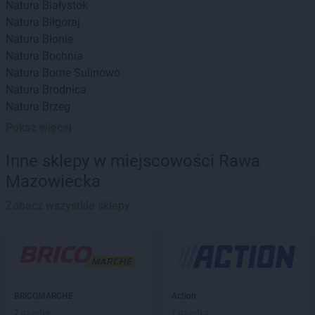
Natura
Białystok
Natura
Biłgoraj
Natura
Błonie
Natura
Bochnia
Natura
Borne Sulinowo
Natura
Brodnica
Natura
Brzeg
Natura
Brzesko
Pokaż więcej
Natura
Busko-Zdrój
Natura
Bydgoszcz
Inne sklepy w miejscowości Rawa
Mazowiecka
Natura
Chełm
Natura
Chełmża
Zobacz wszystkie sklepy
Natura
Chojnice
Natura
Ciechocinek
Natura
Dąbrowa Górnicza
Natura
Dębica
Natura
BRICOMARCHE
Działdowo
Action
7 gazetek
1 gazetka