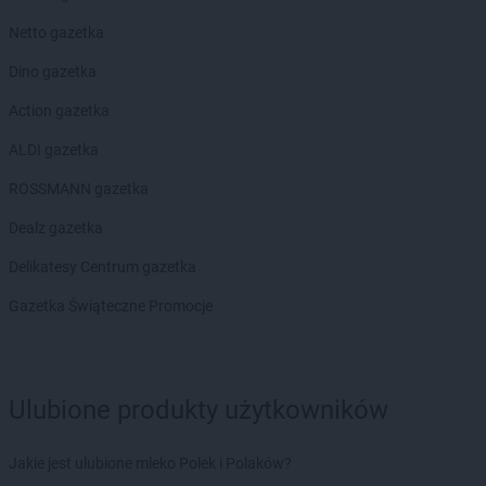
Natura
Złotów
Netto gazetka
Natura
Żagań
Dino gazetka
Natura
Żary
Action gazetka
Natura
Żnin
Natura
Żyrardów
ALDI gazetka
Natura
Żywiec
ROSSMANN gazetka
Dealz gazetka
Delikatesy Centrum gazetka
Gazetka Świąteczne Promocje
Ulubione produkty użytkowników
Jakie jest ulubione mleko Polek i Polaków?