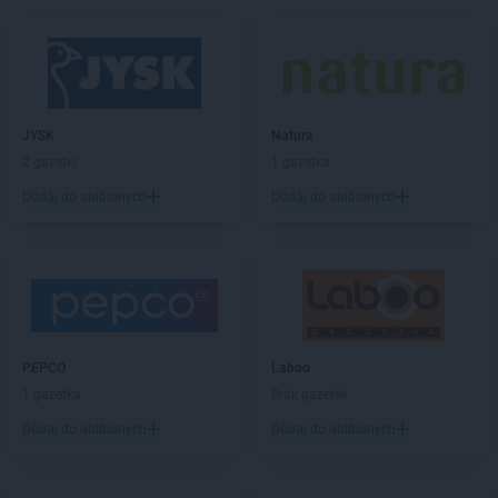
Natura
Kutno
Natura
Łęczna
Natura
Łódź
Natura
Łuków
JYSK
Natura
Natura
Legionowo
2 gazetki
1 gazetka
Natura
Legnica
Dodaj do ulubionych
Dodaj do ulubionych
Natura
Limanowa
Natura
Lubań
Natura
Lubartów
Natura
Lublin
Natura
Malbork
Natura
Mińsk Mazowiecki
PEPCO
Laboo
Natura
Morąg
1 gazetka
Brak gazetek
Natura
Myślenice
Dodaj do ulubionych
Dodaj do ulubionych
Natura
Nakło nad Notecią
Natura
Namysłów