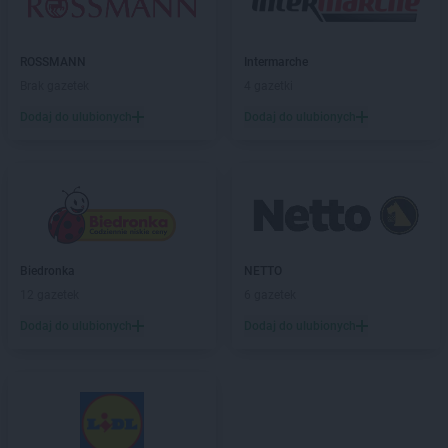
Natura
Pińczów
Natura
Piotrków Trybunalski
ROSSMANN
Intermarche
Natura
Płock
Brak gazetek
4 gazetki
Natura
Płońsk
Natura
Dodaj do ulubionych
Pobiedziska
Dodaj do ulubionych
Natura
Poznań
Natura
Prudnik
Natura
Pruszków
Natura
Przemyśl
Natura
Puławy
Natura
Pułtusk
Biedronka
NETTO
12 gazetek
6 gazetek
Natura
Racibórz
Natura
Radom
Dodaj do ulubionych
Dodaj do ulubionych
Natura
Radomsko
Natura
Radzyń Podlaski
Natura
Rawa Mazowiecka
Natura
Sandomierz