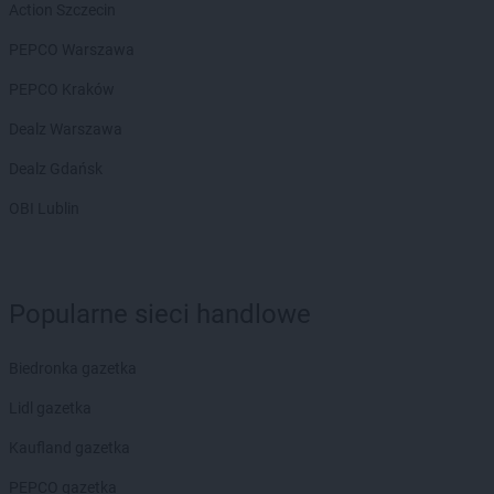
Natura
Tarnobrzeg
Action Szczecin
Natura
Tarnowskie Góry
PEPCO Warszawa
Natura
Tomaszów Mazowiecki
Natura
Toruń
PEPCO Kraków
Natura
Tychy
Dealz Warszawa
Natura
Warszawa
Dealz Gdańsk
Natura
Wejherowo
OBI Lublin
Natura
Wieluń
Natura
Włocławek
Natura
Wodzisław Śląski
Natura
Wolsztyn
Popularne sieci handlowe
Natura
Wrocław
Natura
Września
Natura
Biedronka gazetka
Wyszków
Lidl gazetka
Natura
Ząbki
Natura
Zagórz
Kaufland gazetka
Natura
Zduńska Wola
PEPCO gazetka
Natura
Zielona Góra