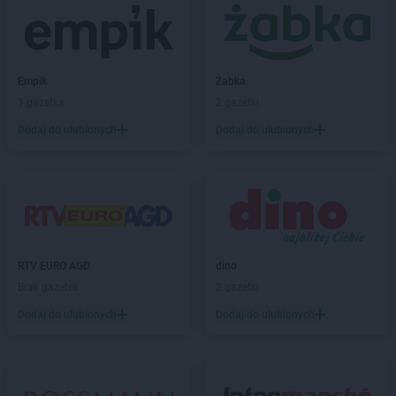
Natura
Nidzica
Natura
Nowe Miasto nad Pilicą
Natura
Nowogard
Natura
Nowy Dwór Mazowiecki
Empik
Żabka
Natura
Nowy Sącz
1 gazetka
2 gazetki
Natura
Nowy Targ
Dodaj do ulubionych
Dodaj do ulubionych
Natura
Nysa
Natura
Oleśnica
Natura
Olsztyn
Natura
Osielsko
Natura
Ostróda
Natura
Ostrołęka
RTV EURO AGD
dino
Natura
Ostrów Mazowiecka
Brak gazetek
2 gazetki
Natura
Ostrów Wielkopolski
Dodaj do ulubionych
Dodaj do ulubionych
Natura
Ostrowiec Świętokrzyski
Natura
Otwock
Natura
Parczew
Natura
Piła