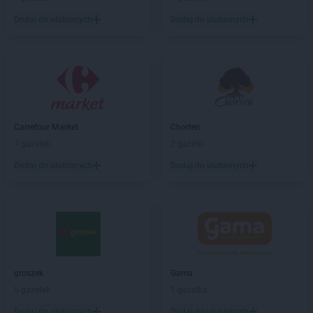
Natura
Garwolin
Dodaj do ulubionych
Dodaj do ulubionych
Natura
Gdańsk
Natura
Gdynia
Natura
Gliwice
Natura
Głogów
Natura
Głubczyce
Natura
Gniezno
Natura
Gołdap
Carrefour Market
Chorten
Natura
Gorzów Wielkopolski
7 gazetek
2 gazetki
Natura
Gostyń
Dodaj do ulubionych
Dodaj do ulubionych
Natura
Grodzisk Mazowiecki
Natura
Grudziądz
Natura
Gryfino
Natura
Iława
Natura
Inowrocław
groszek
Gama
Natura
Janów Lubelski
5 gazetek
1 gazetka
Natura
Jarocin
Dodaj do ulubionych
Dodaj do ulubionych