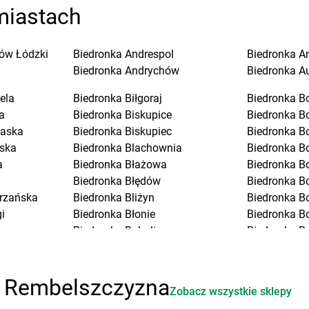
miastach
ów Łódzki
Biedronka
Andrespol
Biedronka
A
Biedronka
Andrychów
Biedronka
A
ela
Biedronka
Biłgoraj
Biedronka
B
a
Biedronka
Biskupice
Biedronka
B
laska
Biedronka
Biskupiec
Biedronka
B
ska
Biedronka
Blachownia
Biedronka
B
a
Biedronka
Błażowa
Biedronka
B
Biedronka
Błędów
Biedronka
Bo
trzańska
Biedronka
Bliżyn
Biedronka
B
i
Biedronka
Błonie
Biedronka
B
Biedronka
Bobolice
Biedronka
B
Biedronka
Bobowa
Biedronka
B
Biedronka
Bobrowiec
Biedronka
B
Biedronka
Bobrowniki
Biedronka
B
i Rembelszczyzna
Zobacz wszystkie sklepy
Biedronka
Bochnia
Biedronka
B