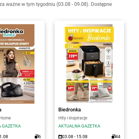
a ważne w tym tygodniu (03.08 - 09.08). Dostępne
a
Biedronka
 Home
Hity i inspiracje
 GAZETKA
AKTUALNA GAZETKA
31.08
6
03.08 - 15.08
44