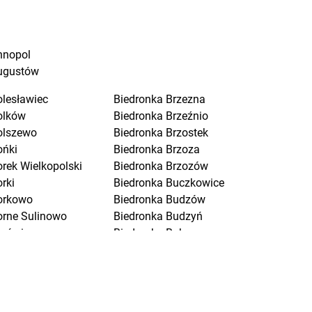
nnopol
ugustów
olesławiec
Biedronka
Brzezna
olków
Biedronka
Brzeźnio
olszewo
Biedronka
Brzostek
ońki
Biedronka
Brzoza
orek Wielkopolski
Biedronka
Brzozów
rki
Biedronka
Buczkowice
orkowo
Biedronka
Budzów
orne Sulinowo
Biedronka
Budzyń
orówiec
Biedronka
Buk
ranice
Biedronka
Bukowno
raniewo
Biedronka
Bulowice
rańsk
Biedronka
Busko-Zdrój
renna
Biedronka
Bychawa