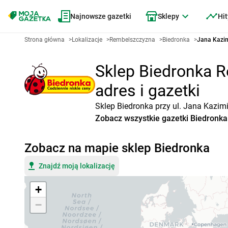
Najnowsze gazetki
Sklepy
Hit
Strona główna
>
Lokalizacje
>
Rembelszczyzna
>
Biedronka
>
Jana Kazim
Sklep Biedronka R
adres i gazetki
Sklep Biedronka przy ul. Jana Kazim
Zobacz wszystkie gazetki Biedronka
Zobacz na mapie sklep Biedronka
Znajdź moją lokalizację
+
−