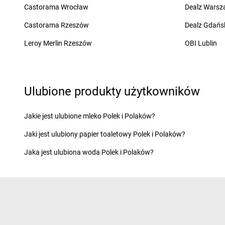
Biedronka
Chmielów
Biedronka
Chorzów
Castorama Wrocław
Dealz Wars
Biedronka
Choceń
Biedronka
Choszczn
Castorama Rzeszów
Dealz Gdańs
Biedronka
Chocianów
Biedronka
Chotomó
Biedronka
Chocianowice
Biedronka
Chróścice
Leroy Merlin Rzeszów
OBI Lublin
Biedronka
Chociwel
Biedronka
Chrzanów
Biedronka
Ćmielów
Biedronka
Ćwiklice
Ulubione produkty użytkowników
Biedronka
Dąbrowa Białostocka
Biedronka
Dębnica 
Biedronka
Dąbrowa Biskupia
Biedronka
Dębno
Biedronka
Dąbrowa Górnicza
Biedronka
Dębowa
Jakie jest ulubione mleko Polek i Polaków?
Biedronka
Dąbrowa Rzeczycka
Biedronka
Dębowiec
Jaki jest ulubiony papier toaletowy Polek i Polaków?
Biedronka
Dąbrowa Tarnowska
Biedronka
Debrzno
Biedronka
Dąbrówka
Biedronka
Deszczno
Jaka jest ulubiona woda Polek i Polaków?
Biedronka
Dąbrówka-Ług
Biedronka
Długołęka
Biedronka
Damasławek
Biedronka
Długosiod
Biedronka
Darłowo
Biedronka
Dobczyce
Biedronka
Dębe Wielkie
Biedronka
Dobiegni
Biedronka
Dębica
Biedronka
Dobra
Biedronka
Dęblin
Biedronka
Dobrcz