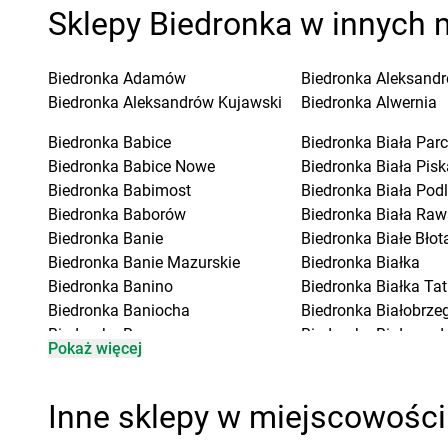
Sklepy Biedronka w innych 
Biedronka
Adamów
Biedronka
Aleksandr
Biedronka
Aleksandrów Kujawski
Biedronka
Alwernia
Biedronka
Babice
Biedronka
Biała Parc
Biedronka
Babice Nowe
Biedronka
Biała Pisk
Biedronka
Babimost
Biedronka
Biała Pod
Biedronka
Baborów
Biedronka
Biała Raw
Biedronka
Banie
Biedronka
Białe Błot
Biedronka
Banie Mazurskie
Biedronka
Białka
Biedronka
Banino
Biedronka
Białka Ta
Biedronka
Baniocha
Biedronka
Białobrzeg
Biedronka
Baranowo
Biedronka
Białogard
Pokaż więcej
Biedronka
Barciany
Biedronka
Biały Bór
Biedronka
Barcin
Biedronka
Białystok
Biedronka
Barczewo
Biedronka
Biecz
Inne sklepy w miejscowośc
Biedronka
Bardo
Biedronka
Biedronka