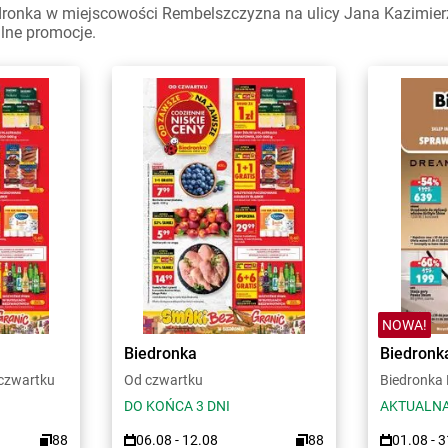
dronka w miejscowości Rembelszczyzna na ulicy Jana Kazimierz
alne promocje.
NOWA!
Biedronka
Biedronk
 czwartku
Od czwartku
Biedronka
DO KOŃCA 3 DNI
AKTUALNA
88
06.08 - 12.08
88
01.08 - 