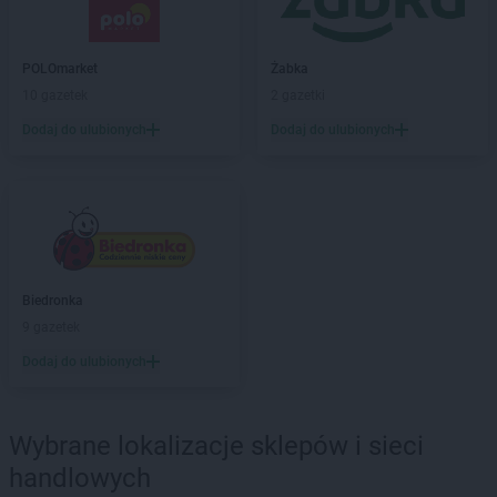
Chorten
Bezledy
Chorten
Biała Niżna
Chorten
Biała Piska
POLOmarket
Żabka
Chorten
Biała Podlaska
10 gazetek
2 gazetki
Chorten
Biała Rawska
Dodaj do ulubionych
Dodaj do ulubionych
Chorten
Białebłoto-Kobyla
Chorten
Białebłoto-Stara Wieś
Chorten
Białobiel
Chorten
Białobrzegi
Chorten
Białogard
Chorten
Białogóra
Biedronka
Chorten
Białousy
9 gazetek
Chorten
Białowieża
Chorten
Białożewin
Dodaj do ulubionych
Chorten
Białystok
Chorten
Biecz
Chorten
Biedaszki
Wybrane lokalizacje sklepów i sieci
Chorten
Biedrzychowice
handlowych
Chorten
Bielany-Żyłaki