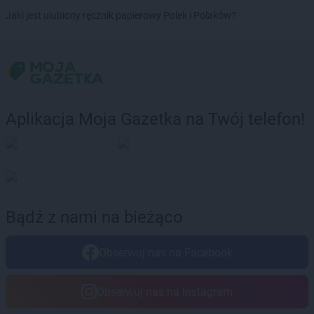
Chorten
Budy Barcząckie
Jaki jest ulubiony ręcznik papierowy Polek i Polaków?
Chorten
Budziska
Chorten
Bugaj
Chorten
Buk
Chorten
Bukowiec
Chorten
Bukowina
Chorten
Burkat
Aplikacja Moja Gazetka na Twój telefon!
Chorten
Burzyn
Chorten
Bydgoszcz
Chorten
Bytom
Chorten
Bytów
Chorten
Cekcyn
Bądź z nami na bieżąco
Chorten
Celestynów
Chorten
Celiny
Obserwuj nas na Facebook
Chorten
Cepno
Chorten
Chałupy
Obserwuj nas na Instagram
Chorten
Chełm
Chorten
Chełm Śląski