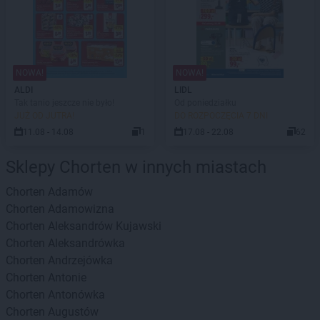
NOWA!
NOWA!
ALDI
LIDL
Tak tanio jeszcze nie było!
Od poniedziałku
JUŻ OD JUTRA!
DO ROZPOCZĘCIA 7 DNI
11.08 - 14.08
1
17.08 - 22.08
62
Sklepy Chorten w innych miastach
Chorten
Adamów
Chorten
Adamowizna
Chorten
Aleksandrów Kujawski
Chorten
Aleksandrówka
Chorten
Andrzejówka
Chorten
Antonie
Chorten
Antonówka
Chorten
Augustów