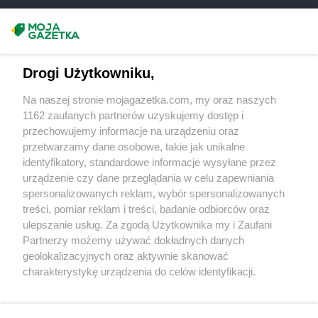
Chorten
Chełmek
Chorten
Chełmno
Masz sugestie lub pytania?
Chorten
Chełmża
Napisz do nas:
support@mojagazetka.com
Chorten
Chłopy
Drogi Użytkowniku,
Współpraca z nami
Chorten
Chociule
Chorten
Chociw
Na naszej stronie mojagazetka.com, my oraz naszych
Zobacz szczegóły
1162 zaufanych partnerów uzyskujemy dostęp i
Chorten
Chodzież
Retail Radar – analiza rynku
przechowujemy informacje na urządzeniu oraz
Chorten
Chojnice
przetwarzamy dane osobowe, takie jak unikalne
Chorten
Chojno Nowe Drugie
identyfikatory, standardowe informacje wysyłane przez
Chorten
Chojnów
Wasze ulubione produkty
urządzenie czy dane przeglądania w celu zapewniania
Chorten
Choroszcz
spersonalizowanych reklam, wybór spersonalizowanych
Chorten
Chorzów
Regulamin serwisu i polityka prywatności
treści, pomiar reklam i treści, badanie odbiorców oraz
Chorten
Choszczewo
ulepszanie usług. Za zgodą Użytkownika my i Zaufani
Chorten
Choszczno
Mapa strony
Partnerzy możemy używać dokładnych danych
Chorten
Chrzanów
geolokalizacyjnych oraz aktywnie skanować
Zawsze najnowsze gazetki w naszej
Wszystkie miasta z lokalizacjami sklepów
Chorten
Ciechanów
charakterystykę urządzenia do celów identyfikacji.
Chorten
Ciechanowiec
Ponieważ cenimy Twoją prywatność, prosimy o zgodę na
aplikacji
korzystanie z tych technologii poprzez kliknięcie
Chorten
Ciemne