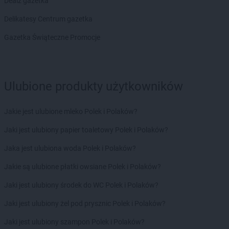
Dealz gazetka
Chorten
Brenna
Chorten
Brochów
Delikatesy Centrum gazetka
Chorten
Brójce
Gazetka Świąteczne Promocje
Chorten
Brok
Chorten
Brończany
Chorten
Broniewice
Chorten
Bronowo
Ulubione produkty użytkowników
Chorten
Brudki Stare
Chorten
Brusy
Jakie jest ulubione mleko Polek i Polaków?
Chorten
Brwinów
Chorten
Brzesko
Jaki jest ulubiony papier toaletowy Polek i Polaków?
Chorten
Brzeszcze
Jaka jest ulubiona woda Polek i Polaków?
Chorten
Brzezie
Chorten
Brzeźnica
Jakie są ulubione płatki owsiane Polek i Polaków?
Chorten
Brzeźnio
Jaki jest ulubiony środek do WC Polek i Polaków?
Chorten
Brzóski-Gromki
Chorten
Brzoza
Jaki jest ulubiony żel pod prysznic Polek i Polaków?
Chorten
Brzozówka
Jaki jest ulubiony szampon Polek i Polaków?
Chorten
Budki Piaseckie