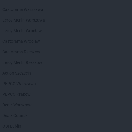
Chorten
Bielicha
Castorama Warszawa
Chorten
Bieliny
Chorten
Bielsk Podlaski
Leroy Merlin Warszawa
Chorten
Bielsko-Biała
Leroy Merlin Wrocław
Chorten
Bierwce
Chorten
Biłgoraj
Castorama Wrocław
Chorten
Biskupiec
Castorama Rzeszów
Chorten
Biskupiec-Kolonia Trzecia
Chorten
Błędowo
Leroy Merlin Rzeszów
Chorten
Blochy
Action Szczecin
Chorten
Błonie
Chorten
Bobrówka
PEPCO Warszawa
Chorten
Bobrowniki
PEPCO Kraków
Chorten
Bochnia
Chorten
Boćki
Dealz Warszawa
Chorten
Bodaczów
Dealz Gdańsk
Chorten
Bogatynia
Chorten
Bogdanka
OBI Lublin