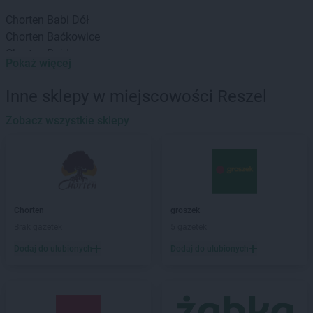
Chorten
Babi Dół
Chorten
Baćkowice
Chorten
Bajdy
Pokaż więcej
Chorten
Bajki-Zalesie
Chorten
Bakałarzewo
Inne sklepy w miejscowości Reszel
Chorten
Bąkowo
Chorten
Zobacz wszystkie sklepy
Banie
Chorten
Banino
Chorten
Baranowo
Chorten
Barchów
Chorten
Barcikowo
Chorten
Barcin
Chorten
groszek
Chorten
Bargłów Kościelny
Brak gazetek
5 gazetek
Chorten
Bartniki
Dodaj do ulubionych
Dodaj do ulubionych
Chorten
Bartołty Wielkie
Chorten
Bartoszyce
Chorten
Będzieszyn
Chorten
Bełchatów